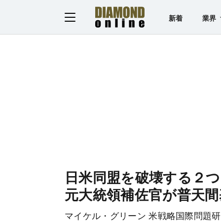
新着
業界
日米同盟を破壊する２
元大統領補佐官が普天間
マイケル・グリーン 米戦略国際問題