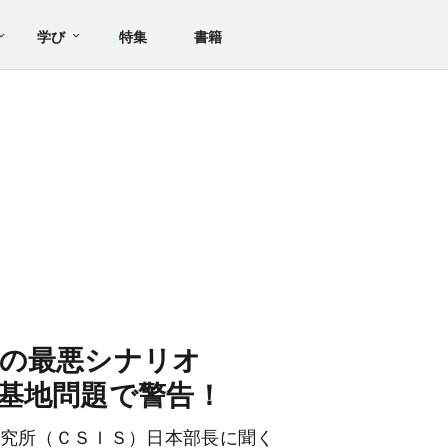
学び
特集
書籍
つの最悪シナリオ
基地問題で警告！
研究所（ＣＳＩＳ）日本部長に聞く