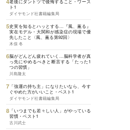
老後にダントツで後悔すること・ワース
ト1
ダイヤモンド社書籍編集局
史実を知るとハッとする…『風、薫る』
実在モデル・大関和が感染症の現場で優
先したこと〈風、薫る第92回〉
木俣 冬
脳がどんどん疲れていく…脳科学者が真
っ先にやめるべきと断言する「たった1
つの習慣」
川島隆太
「強運の持ち主」になりたいなら、今す
ぐやめた方がいいこと・ベスト1
ダイヤモンド社書籍編集局
「いつまでも若々しい人」がやっている
習慣・ベスト1
古川武士