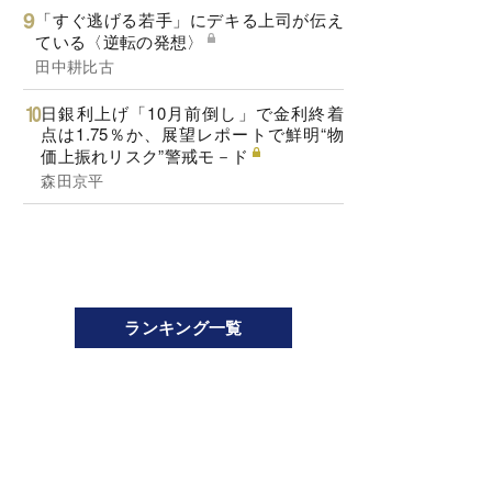
「すぐ逃げる若手」にデキる上司が伝え
ている〈逆転の発想〉
田中耕比古
日銀利上げ「10月前倒し」で金利終着
点は1.75％か、展望レポートで鮮明“物
価上振れリスク”警戒モ－ド
森田京平
ランキング一覧