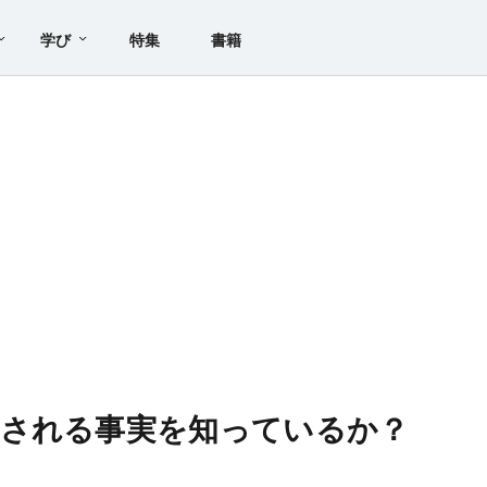
学び
特集
書籍
属される事実を知っているか？