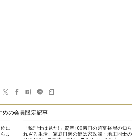
すめの会員限定記事
9位に
「税理士は見た!」資産100億円の超富裕層の知ら
ひらま
れざる生活、家庭円満の鍵は家政婦・地主同士の