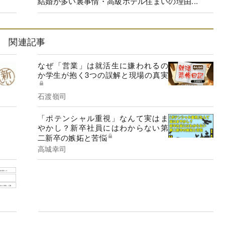
結婚が多い裏事情・高級ホテル住まいの理由...
関連記事
なぜ「営業」は就活生に嫌われるの
か学生が抱く3つの誤解と現場の真実
石渡嶺司
「ポテンシャル重視」なんて実はま
やかし？新卒社員にはわからない第
二新卒の嫉妬と苦悩
高城幸司