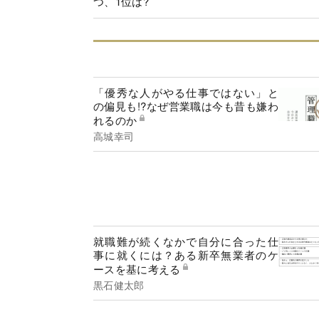
つ、1位は?
「優秀な人がやる仕事ではない」と
の偏見も!?なぜ営業職は今も昔も嫌わ
れるのか
高城幸司
就職難が続くなかで自分に合った仕
事に就くには？ある新卒無業者のケ
ースを基に考える
黒石健太郎