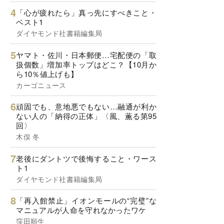
「心が疲れたら」真っ先にすべきこと・
ベスト1
ダイヤモンド社書籍編集局
ヤマト・佐川・日本郵便…宅配便の「取
扱個数」増加率トップはどこ？【10月か
ら10％値上げも】
カーゴニュース
頑固でも、意地悪でもない…融通が利か
ない人の「納得の正体」〈風、薫る第95
回〉
木俣 冬
老後にダントツで後悔すること・ワース
ト1
ダイヤモンド社書籍編集局
「再入館禁止」イオンモールの“完璧”な
マニュアルが人命を守れなかったワケ
窪田順生