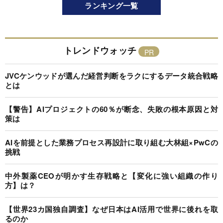
ランキング一覧
トレンドウォッチ
JVCケンウッドが選んだ経営判断をラクにするデータ統合戦略
とは
【警告】AIプロジェクトの60％が断念、失敗の根本原因と対
策は
AIを前提とした業務プロセス再設計に取り組む大林組×PwCの
挑戦
中外製薬CEOが明かす生存戦略と【変化に強い組織の作り
方】は？
【世界23カ国独自調査】なぜ日本はAI活用で世界に後れを取
るのか