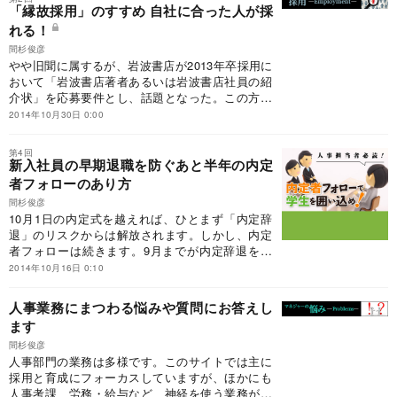
「縁故採用」のすすめ 自社に合った人が採
れる！
間杉俊彦
やや旧聞に属するが、岩波書店が2013年卒採用に
おいて「岩波書店著者あるいは岩波書店社員の紹
介状」を応募要件とし、話題となった。この方針
発表は大きな反響を呼び、「非難囂々」だった。
2014年10月30日 0:00
しかし、縁故採用は本当にアンフェアなのだろう
か。
第4回
新入社員の早期退職を防ぐあと半年の内定
者フォローのあり方
間杉俊彦
10月1日の内定式を越えれば、ひとまず「内定辞
退」のリスクからは解放されます。しかし、内定
者フォローは続きます。9月までが内定辞退を防
ぐ“防衛的”なものだったとすれば、ここからは前
2014年10月16日 0:10
向きな“モチベーションで入社してもらう”ものに
なります。
人事業務にまつわる悩みや質問にお答えし
ます
間杉俊彦
人事部門の業務は多様です。このサイトでは主に
採用と育成にフォーカスしていますが、ほかにも
人事考課、労務・給与など、神経を使う業務がた