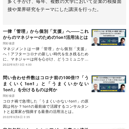
多く手がけ、毎年、複数の大学において企業の模擬面
接や業界研究をテーマにした講演を行った。
一律「管理」から個別「支援」へ――これ
からのマネジャーのための1on1活用法とは
間杉俊彦
マネジメントは一律「管理」から個別「支援」
へ！アフターコロナの新しい時代を生き残るため
に、マネジャーは何を心がけ、どうコミュニケー
ションを図っていけばいいのか。1on1の最前線で
2022年9月13日 4:00
活躍するコンサルタントと起業家が激論を交わ
す！
問い合わせ件数はコロナ前の100倍!?「う
まくいく1on1」と「うまくいかない
1on1」を分けるものは何か
間杉俊彦
コロナ禍で急増した「うまくいかない1on1」の原
因は何か？1on1の最前線で活躍するコンサルタン
トと起業家が指摘する最善の活用法とは。
2022年9月6日 3:35