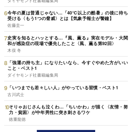
ダイヤモンド社書籍編集局
今年の夏は普通じゃない…「40℃以上の酷暑」の後に待ち
受ける〈もう1つの脅威〉とは【気象予報士が警鐘】
佐藤圭一
史実を知るとハッとする…『風、薫る』実在モデル・大関
和が感染症の現場で優先したこと〈風、薫る第92回〉
木俣 冬
「強運の持ち主」になりたいなら、今すぐやめた方がいい
こと・ベスト1
ダイヤモンド社書籍編集局
「いつまでも若々しい人」がやっている習慣・ベスト1
古川武士
そりゃおじさんも泣くわ…「ちいかわ」が描く〈友情・努
力・貧困〉が中年男性に突き刺さるワケ
徳重龍徳