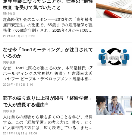
定年年齢になったシニアが、仕事の“適性
検査”を受けて気づいたこと
間杉俊彦
超高齢化社会のニッポン――2013年の「高年齢者
雇用安定法」の改正で、65歳までの雇用確保が義
務化（65歳定年制）され、2025年4月からは65歳
定年制が全企業に適用される。再雇用を含めて、
2021年10月20日 3:20
65歳以上でも働けるような令和の時代に、シニア
が仕事の“適性検査”を受けて、「自分のパーソナ
なぜ今「1on1ミーティング」が注目されて
リティを知り、自分に合った職を見つけること」
いるのか
は一般的になるかもしれない。そもそも、新卒な
どの採用時に行われる“適性検査”とはどういうも
間杉俊彦
なぜ、1on1に関心が集まるのか。本間浩輔氏（Z
のなのか？ それをシニアが受検することで、企業
ホールディングス常務執行役員）と吉澤幸太氏
の人事部と本人に生まれる気づきは何か？
（ヤフー ピープル・デベロップメント統括本部）
が著した『1on1ミーティング』の内容から、著者
2021年4月12日 3:10
たちが語る言葉を引用してその要因を探った。
部下の振り返りに上司が関与 「経験学習」
で人が成長する理由
間杉俊彦
人は自らの経験から最も多くのことを学び、成長
する。この「経験学習」の考え方は、昨今、とく
に人事部門の方には、広く浸透している。また、
それをベースに人材育成の施策を構築する企業も
2017年11月22日 13:00