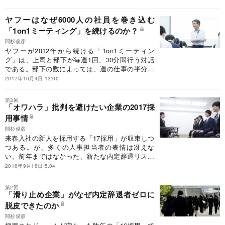
増えている。ここでは、経験学習の基礎を解説し
てみたい。
ヤフーはなぜ6000人の社員を巻き込む
「1on1ミーティング」を続けるのか？
間杉俊彦
ヤフーが2012年から続ける「1on1ミーティン
グ」は、上司と部下が毎週1回、30分間行う対話
である。部下の数によっては、週の仕事の半分近
くが1on1で占められるケースもあるという、この
2017年10月4日 13:00
1on1、一体、何を目指して実践されているのだろ
うか。
第3回
「オワハラ」批判を避けたい企業の2017採
用事情
間杉俊彦
来春入社の新人を採用する「17採用」が収束しつ
つある。が、多くの人事担当者の表情は冴えな
い。前年まではなかった、新たな内定辞退リスク
が生まれているからだ。内定者が本当に入社する
2016年9月16日 5:04
のか。10月1日の内定式まで、人事担当者のハラ
ハラは収まらない。
第2回
「滑り止め企業」がなぜ内定辞退者ゼロに
脱皮できたのか
間杉俊彦