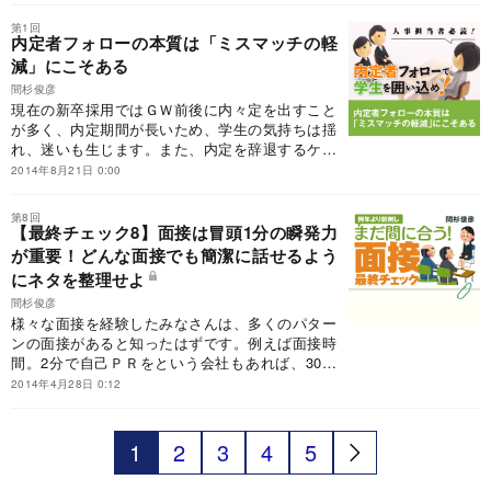
うか。
第1回
内定者フォローの本質は「ミスマッチの軽
減」にこそある
間杉俊彦
現在の新卒採用ではＧＷ前後に内々定を出すこと
が多く、内定期間が長いため、学生の気持ちは揺
れ、迷いも生じます。また、内定を辞退するケー
スも出てきます。それを未然に防ぎ、入社への期
2014年8月21日 0:00
待感を高めること。それが内定者フォローの第一
の目的です。
第8回
【最終チェック8】面接は冒頭1分の瞬発力
が重要！どんな面接でも簡潔に話せるよう
にネタを整理せよ
間杉俊彦
様々な面接を経験したみなさんは、多くのパター
ンの面接があると知ったはずです。例えば面接時
間。2分で自己ＰＲをという会社もあれば、30分
かけて面接するところも。では、どんな面接に遭
2014年4月28日 0:12
遇しても臨機応変に話すにはどうすればよいので
しょうか。
1
2
3
4
5