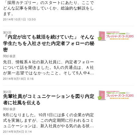
「採用カテゴリー」のスタートにあたり、ここで
どんな記事を発信していくか、総論的な解説をし
ます。
2014年10月1日 13:00
第3回
「内定が出ても就活を続けていた」 そんな
学生たちを入社させた内定者フォローの秘
密
間杉俊彦
先日、情報系Ａ社の新入社員に、内定者フォロー
について話を聞きました。5人の共通点は、Ａ社
が第一志望ではなかったこと。そして5人中4人
が、Ａ社から内定後も、就活を続けていました。
2014年9月18日 0:16
では、何がきっかけで彼らはＡ社への入社を決め
たのでしょうか。
第2回
先輩社員がコミュニケーションを図り内定
者に社風を伝える
間杉俊彦
9月になりました。10月1日には多くの企業が内定
式を実施しますが、この内定期間に行われるコミ
ュニケーションは、新入社員がやる気のある状態
で入社することにつながります。では、よい内定
2014年9月4日 0:14
者フォローとは、どのようにあるべきなのでしょ