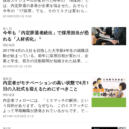
採用スケジュールが変わった昨年の「16採用」で
は、内定辞退の多発が企業を悩ませた。おそらく
今年の「17採用」でも、そのリスクは変わらな
い。では、どのようにしたら内定辞退を防ぐこと
2016年5月31日 5:02
ができるのだろうか。
第１回
今年も「内定辞退者続出」で採用担当が恐
れる「人材劣化」
間杉俊彦
2017年4月の入社を目指した大学新4年生の就職活
動が始まっている。前年に採用日程が変わり、企
業と学生、双方の活動期間が短縮された結果、内
定辞退者が多発するなど混乱が生じたが今年度も
2016年4月1日 13:00
採用スケジュールは変更になる。17採用はどのよ
うに推移していくのか。
最終回
内定者がモチベーションの高い状態で4月1
日の入社式を迎えるためにすべきこと
間杉俊彦
内定者フォローには、「ミスマッチの解消」とい
う目的があります。なぜなら、このミスマッチに
よって早期離職が誘発されているからです。です
から、内定段階で先輩社員が社風を伝え、「働く
2014年10月30日 0:12
ことのリアル」を伝えることに意義があるので
す。
第2回