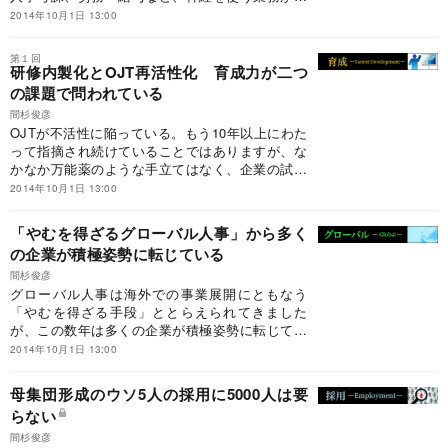
くさんあります。このカテゴリーでは、主に「予
2014年10月1日 13:00
期せず人事部門に異動した方」を念頭に置いて、
業務に関わるさまざまな悩みにお答えします。
第１回
研修内製化とOJT再活性化 育成力が二つ
の課題で問われている
間杉俊彦
OJTが不活性に陥っている。もう10年以上にわた
って指摘され続けていることではありますが、な
かなか万能薬のような手立てはなく、企業の試行
錯誤が続いています。また、この数年、「研修内
2014年10月1日 13:00
製化」が育成における重要テーマに浮上してきま
した。それは主にはコスト削減の要請から始まっ
「やむを得ざるグローバル人事」から多く
た動きですが、ここにきて経営に資する人材を育
の企業が積極姿勢に転じている
てるための戦略的な課題になってきた観がありま
す。
間杉俊彦
グローバル人事は海外での事業展開にともなう
「やむを得ざる手段」ととらえられてきました
が、この数年は多くの企業が積極姿勢に転じてき
ました。つまり出先での必要をまかなう採用・育
2014年10月1日 13:00
成にとどまらず、優秀人材を国籍を問わず採用し
育てよう、という姿勢です。とはいえ、そのよう
母集団形成のウソ5人の採用に5000人は要
な時代を先取りする企業は一握りで、グローバル
らない
人事という概念は、多様なレベルを内包している
と言えるでしょう。
間杉俊彦