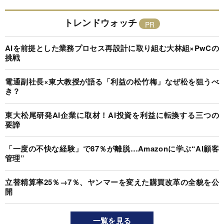
トレンドウォッチ
AIを前提とした業務プロセス再設計に取り組む大林組×PwCの
挑戦
電通副社長×東大教授が語る「利益の松竹梅」なぜ松を狙うべ
き？
東大松尾研発AI企業に取材！AI投資を利益に転換する三つの
要諦
「一度の不快な経験」で87％が離脱…Amazonに学ぶ“AI顧客
管理”
立替精算率25％→7％、ヤンマーを変えた購買改革の全貌を公
開
一覧を見る