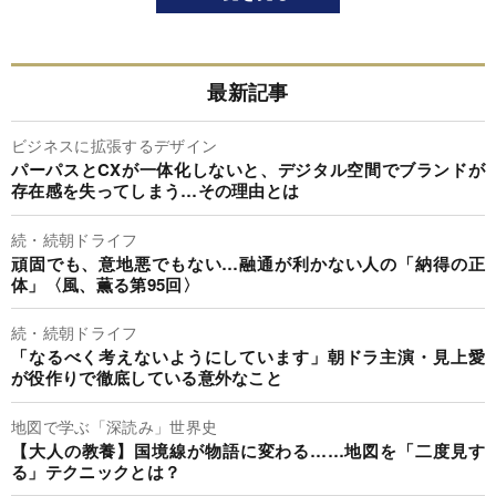
最新記事
ビジネスに拡張するデザイン
パーパスとCXが一体化しないと、デジタル空間でブランドが
存在感を失ってしまう…その理由とは
続・続朝ドライフ
頑固でも、意地悪でもない…融通が利かない人の「納得の正
体」〈風、薫る第95回〉
続・続朝ドライフ
「なるべく考えないようにしています」朝ドラ主演・見上愛
が役作りで徹底している意外なこと
地図で学ぶ「深読み」世界史
【大人の教養】国境線が物語に変わる……地図を「二度見す
る」テクニックとは？