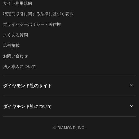
サイト利用規約
特定商取引に関する法律に基づく表示
プライバシーポリシー・著作権
よくある質問
広告掲載
お問い合わせ
法人導入について
ダイヤモンド社のサイト
Diamond Online(English)
ダイヤモンド社について
週刊ダイヤモンド
ダイヤモンド社TOP
DIAMONDハーバード・ビジネス・レビュー
© DIAMOND, INC.
会社概要
ダイヤモンドZAi（デジタル版）