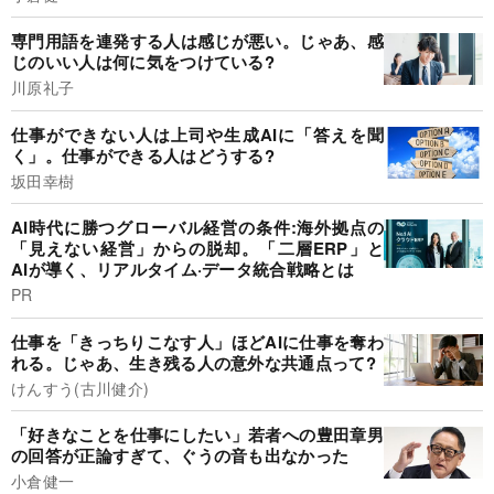
専門用語を連発する人は感じが悪い。じゃあ、感
じのいい人は何に気をつけている?
川原礼子
仕事ができない人は上司や生成AIに「答えを聞
く」。仕事ができる人はどうする?
坂田幸樹
AI時代に勝つグローバル経営の条件:海外拠点の
「見えない経営」からの脱却。「二層ERP」と
AIが導く、リアルタイム·データ統合戦略とは
PR
仕事を「きっちりこなす人」ほどAIに仕事を奪わ
れる。じゃあ、生き残る人の意外な共通点って?
けんすう(古川健介)
「好きなことを仕事にしたい」若者への豊田章男
の回答が正論すぎて、ぐうの音も出なかった
小倉健一