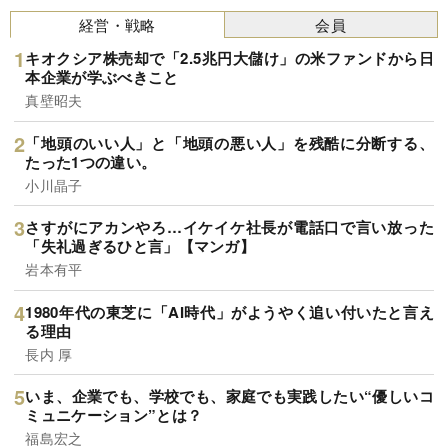
経営・戦略
会員
キオクシア株売却で「2.5兆円大儲け」の米ファンドから日
本企業が学ぶべきこと
真壁昭夫
「地頭のいい人」と「地頭の悪い人」を残酷に分断する、
たった1つの違い。
小川晶子
さすがにアカンやろ…イケイケ社長が電話口で言い放った
「失礼過ぎるひと言」【マンガ】
岩本有平
1980年代の東芝に「AI時代」がようやく追い付いたと言え
る理由
長内 厚
いま、企業でも、学校でも、家庭でも実践したい“優しいコ
ミュニケーション”とは？
福島宏之