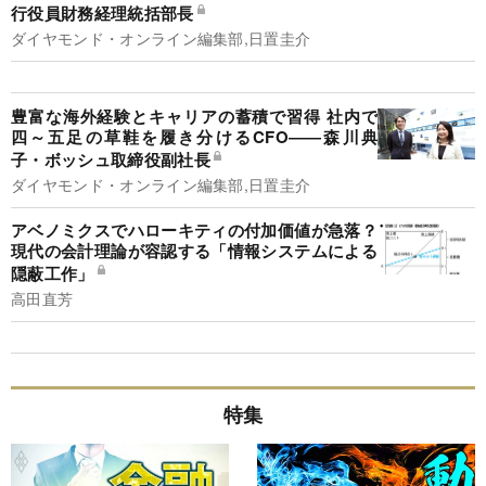
行役員財務経理統括部長
ダイヤモンド・オンライン編集部,日置圭介
豊富な海外経験とキャリアの蓄積で習得 社内で
四～五足の草鞋を履き分けるCFO――森川典
子・ボッシュ取締役副社長
ダイヤモンド・オンライン編集部,日置圭介
アベノミクスでハローキティの付加価値が急落？
現代の会計理論が容認する「情報システムによる
隠蔽工作」
高田直芳
特集