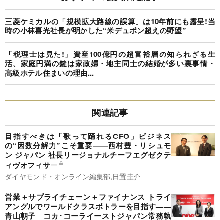
三菱ケミカルの「規模拡大路線の誤算」は10年前にも露呈!当
時の小林喜光社長が明かした“米デュポン超えの野望”
「税理士は見た!」資産100億円の超富裕層の知られざる生
活、家庭円満の鍵は家政婦・地主同士の結婚が多い裏事情・
高級ホテル住まいの理由...
関連記事
目指すべきは「歌って踊れるCFO」ビジネス
の“因数分解力”こそ重要――西村豊・リシュモ
ン ジャパン 社長リージョナルチーフエグゼクテ
ィヴオフィサー
ダイヤモンド・オンライン編集部,日置圭介
営業＋サプライチェーン＋ファイナンス トライ
アングルでワールドクラスボトラーを目指す——
青山朝子 コカ･コーライーストジャパン常務執