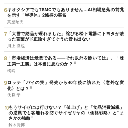
キオクシアでもTSMCでもありません…AI相場急落の前兆
を示す「半導体」2銘柄の実名
真壁昭夫
「大雪で納品が遅れました」詫びる松下電器にトヨタが放
った言葉がド正論すぎてぐうの音も出ない
川上 徹也
「市場経済は最悪である――それ以外を除いては」。「株
主第一主義」は本当に悪なのか？
橘玲
ロッテ「パイの実」発売から40年後に訪れた〈意外な変
化〉とは？
伏見 学
もうサイゼには行けない？「値上げ」と「食品消費減税」
の逆風でも客離れを防ぐサイゼリヤの〈価格戦略〉と“ま
さかの強敵”
鈴木貴博