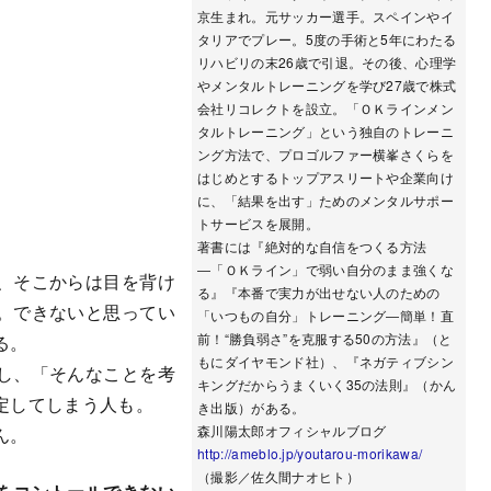
京生まれ。元サッカー選手。スペインやイ
タリアでプレー。5度の手術と5年にわたる
リハビリの末26歳で引退。その後、心理学
やメンタルトレーニングを学び27歳で株式
会社リコレクトを設立。「ＯＫラインメン
タルトレーニング」という独自のトレーニ
ング方法で、プロゴルファー横峯さくらを
はじめとするトップアスリートや企業向け
に、「結果を出す」ためのメンタルサポー
トサービスを展開。
著書には『絶対的な自信をつくる方法
―「ＯＫライン」で弱い自分のまま強くな
、そこからは目を背け
る』『本番で実力が出せない人のための
。できないと思ってい
「いつもの自分」トレーニング―簡単！直
前！“勝負弱さ”を克服する50の方法』（と
る。
もにダイヤモンド社）、『ネガティブシン
し、「そんなことを考
キングだからうまくいく35の法則』（かん
定してしまう人も。
き出版）がある。
森川陽太郎オフィシャルブログ
ん。
http://ameblo.jp/youtarou-morikawa/
（撮影／佐久間ナオヒト）