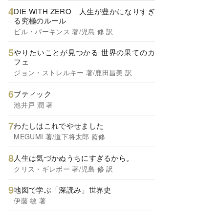
DIE WITH ZERO 人生が豊かになりすぎ
る究極のルール
ビル・パーキンス 著/児島 修 訳
やりたいことが見つかる 世界の果てのカ
フェ
ジョン・ストレルキー 著/鹿田昌美 訳
ブティック
池井戸 潤 著
わたしはこれでやせました
MEGUMI 著/道下将太郎 監修
人生は気づかぬうちにすぎるから。
クリス・ギレボー 著/児島 修 訳
地図で学ぶ「深読み」世界史
伊藤 敏 著