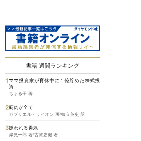
書籍 週間ランキング
ママ投資家が育休中に１億貯めた株式投
資
ちょる子 著
筋肉が全て
ガブリエル・ライオン 著/御立英史 訳
嫌われる勇気
岸見一郎 著/古賀史健 著