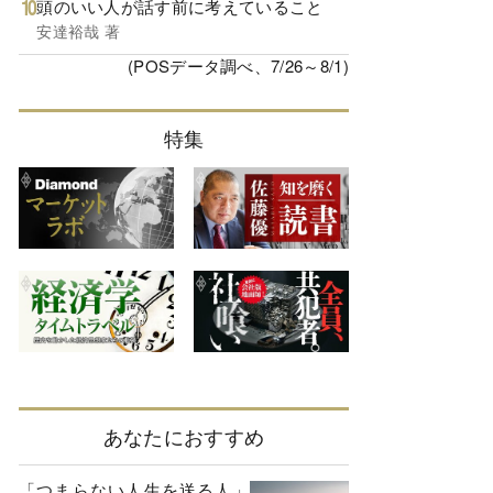
頭のいい人が話す前に考えていること
安達裕哉 著
(POSデータ調べ、7/26～8/1)
特集
あなたにおすすめ
「つまらない人生を送る人」