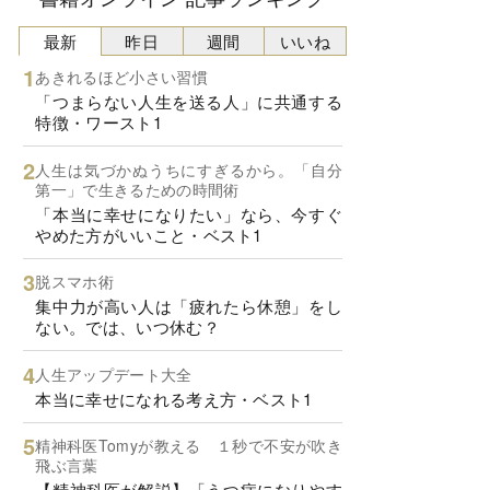
最新
昨日
週間
いいね
あきれるほど小さい習慣
「つまらない人生を送る人」に共通する
特徴・ワースト1
人生は気づかぬうちにすぎるから。「自分
第一」で生きるための時間術
「本当に幸せになりたい」なら、今すぐ
やめた方がいいこと・ベスト1
脱スマホ術
集中力が高い人は「疲れたら休憩」をし
ない。では、いつ休む？
人生アップデート大全
本当に幸せになれる考え方・ベスト1
精神科医Tomyが教える １秒で不安が吹き
飛ぶ言葉
【精神科医が解説】「うつ病になりやす