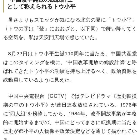
として称えられるトウ小平
暑さよりもスモッグが気になる北京の夏に「トウ小平」
（トウの字は「登」におおざと、以下同）で舞い降りてく
る空気を、私は天安門広場で感じていた。
8月22日はトウ小平生誕110周年に当たる。中国共産党
はこのタイミングを機に、“中国改革開放の総設計師”と呼
ばれてきたトウ小平の功績を持ち上げるべく、政治資源を
総動員しているように見えた。
中国中央電視台（CCTV）ではテレビドラマ《歴史転換
期の中のトウ小平》が連日連夜放映されている。1976年
に“四人組”を粉砕してから、1984年、改革開放事業が本格
的に開始するまでの、中国にとってまさに転換期に当たる
歴史が鄧小平の人物像や政策決定などを通じて描かれてい
る。