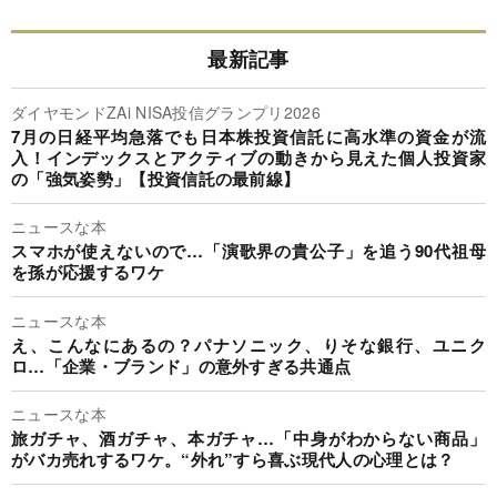
最新記事
ダイヤモンドZAi NISA投信グランプリ2026
7月の日経平均急落でも日本株投資信託に高水準の資金が流
入！インデックスとアクティブの動きから見えた個人投資家
の「強気姿勢」【投資信託の最前線】
ニュースな本
スマホが使えないので…「演歌界の貴公子」を追う90代祖母
を孫が応援するワケ
ニュースな本
え、こんなにあるの？パナソニック、りそな銀行、ユニク
ロ…「企業・ブランド」の意外すぎる共通点
ニュースな本
旅ガチャ、酒ガチャ、本ガチャ…「中身がわからない商品」
がバカ売れするワケ。“外れ”すら喜ぶ現代人の心理とは？