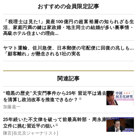
おすすめの会員限定記事
「税理士は見た!」資産100億円の超富裕層の知られざる生
活、家庭円満の鍵は家政婦・地主同士の結婚が多い裏事情・
高級ホテル住まいの理由...
ヤマト運輸、佐川急便、日本郵便の宅配便に回復の兆しも...
「顧客離れ」が懸念される1社の実名
関連記事
“暗黒の歴史”天安門事件から25年 習近平は過去
を清算し政治改革を推進できるか？
加藤嘉一
25年続いた不文律を破って前最高幹部・周永康
立件に挑む習近平の狙い
陳言[在北京ジャーナリスト]