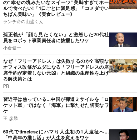
の“幸せの塊みたいなスイーツ”美味すぎてホー
ルで食べたい!「1口ごとに満足感」「コメダでい
ちばん美味い」《実食レビュー》
ランチ命の山盛くん
孫正義が「顔も見たくない」と激怒した20代社
員をロボット事業責任者に抜擢したワケ
小倉健一
なぜ「フリーアドレス」は失敗するのか? 高額な
オフィス改修がムダになる「フリーアドレスの座
席予約が定着しない元凶」と組織の生産性を上げ
る解決策とは
PR
習近平は焦っている...中国が弾道ミサイルを「ロ
ケット軍」ではなく「海軍」に撃たせた切実なワ
ケ
王 彦麟
60代でtimeleszにハマり人生初の1人遠征へ...
「中高年の推し活」が人生を変えるワケ