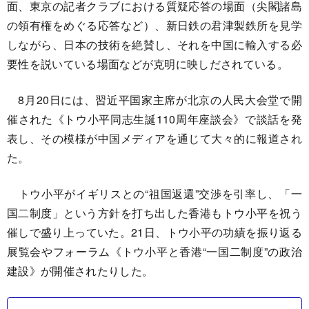
面、東京の記者クラブにおける質疑応答の場面（尖閣諸島
の領有権をめぐる応答など）、新日鉄の君津製鉄所を見学
しながら、日本の技術を絶賛し、それを中国に輸入する必
要性を説いている場面などが克明に映しだされている。
8月20日には、習近平国家主席が北京の人民大会堂で開
催された《トウ小平同志生誕110周年座談会》で談話を発
表し、その模様が中国メディアを通じて大々的に報道され
た。
トウ小平がイギリスとの“祖国返還”交渉を引率し、「一
国二制度」という方針を打ち出した香港もトウ小平を祝う
催しで盛り上っていた。21日、トウ小平の功績を振り返る
展覧会やフォーラム《トウ小平と香港“一国二制度”の政治
建設》が開催されたりした。