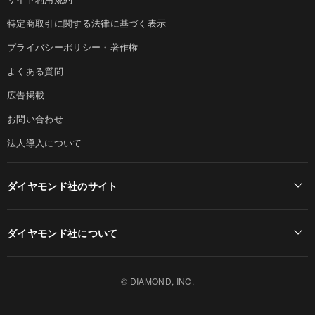
特定商取引に関する法律に基づく表示
プライバシーポリシー・著作権
よくある質問
広告掲載
お問い合わせ
法人導入について
ダイヤモンド社のサイト
Diamond Online(English)
ダイヤモンド社について
週刊ダイヤモンド
ダイヤモンド社TOP
DIAMONDハーバード・ビジネス・レビュー
© DIAMOND, INC.
会社概要
ダイヤモンドZAi（デジタル版）