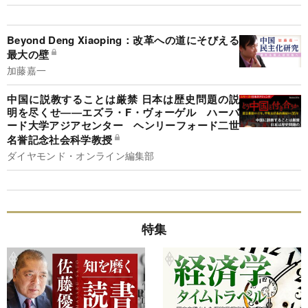
Beyond Deng Xiaoping：改革への道にそびえる
最大の壁
加藤嘉一
中国に説教することは厳禁 日本は歴史問題の説
明を尽くせ――エズラ・F・ヴォーゲル ハーバ
ード大学アジアセンター ヘンリーフォード二世
名誉記念社会科学教授
ダイヤモンド・オンライン編集部
特集