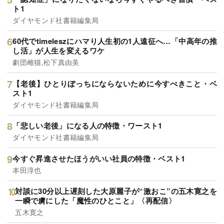
ト1
ダイヤモンド社書籍編集局
60代でtimeleszにハマり人生初の1人遠征へ…「中高年の推
し活」が人生を変えるワケ
劇団雌猫,松下真由美
【老後】ひとりぼっちにならないために今すべきこと・ベ
スト1
ダイヤモンド社書籍編集局
「悲しい老後」になる人の特徴・ワースト1
ダイヤモンド社書籍編集局
今すぐ昇進させたほうがいい社員の特徴・ベスト1
本田淳也
対談に30分以上遅刻した大原麗子が“激おこ”の五木寛之を
一瞬で虜にした「魔性のひとこと」〈再配信〉
五木寛之