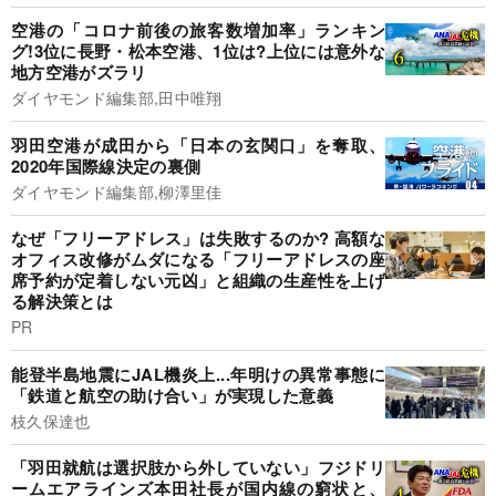
空港の「コロナ前後の旅客数増加率」ランキン
グ!3位に長野・松本空港、1位は?上位には意外な
地方空港がズラリ
ダイヤモンド編集部,田中唯翔
羽田空港が成田から「日本の玄関口」を奪取、
2020年国際線決定の裏側
ダイヤモンド編集部,柳澤里佳
なぜ「フリーアドレス」は失敗するのか? 高額な
オフィス改修がムダになる「フリーアドレスの座
席予約が定着しない元凶」と組織の生産性を上げ
る解決策とは
PR
能登半島地震にJAL機炎上...年明けの異常事態に
「鉄道と航空の助け合い」が実現した意義
枝久保達也
「羽田就航は選択肢から外していない」フジドリ
ームエアラインズ本田社長が国内線の窮状と、