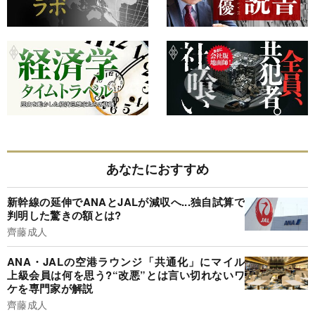
あなたにおすすめ
新幹線の延伸でANAとJALが減収へ...独自試算で
判明した驚きの額とは?
齊藤成人
ANA・JALの空港ラウンジ「共通化」にマイル
上級会員は何を思う?“改悪”とは言い切れないワ
ケを専門家が解説
齊藤成人