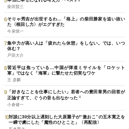
柴田賢三
そりゃ秀吉が出世するわ…「格上」の柴田勝家を追い抜い
た〈根回し力〉がエグすぎた
今泉慎一
集中力が高い人は「疲れたら休憩」をしない。では、いつ
休む？
戸田大介
習近平は焦っている…中国が弾道ミサイルを「ロケット
軍」ではなく「海軍」に撃たせた切実なワケ
王 彦麟
「好きなことを仕事にしたい」若者への豊田章男の回答が
正論すぎて、ぐうの音も出なかった
小倉健一
対談に30分以上遅刻した大原麗子が“激おこ”の五木寛之を
一瞬で虜にした「魔性のひとこと」〈再配信〉
五木寛之