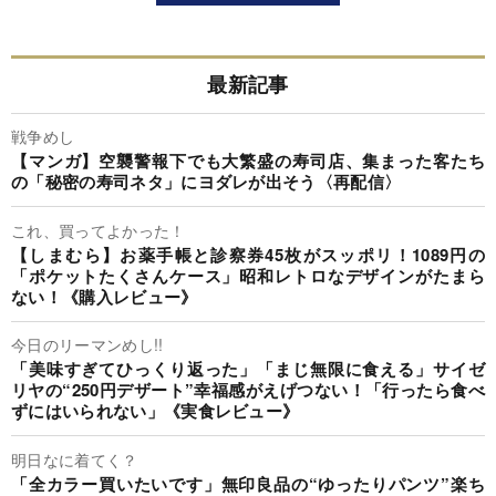
最新記事
戦争めし
【マンガ】空襲警報下でも大繁盛の寿司店、集まった客たち
の「秘密の寿司ネタ」にヨダレが出そう〈再配信〉
これ、買ってよかった！
【しまむら】お薬手帳と診察券45枚がスッポリ！1089円の
「ポケットたくさんケース」昭和レトロなデザインがたまら
ない！《購入レビュー》
今日のリーマンめし!!
「美味すぎてひっくり返った」「まじ無限に食える」サイゼ
リヤの“250円デザート”幸福感がえげつない！「行ったら食べ
ずにはいられない」《実食レビュー》
明日なに着てく？
「全カラー買いたいです」無印良品の“ゆったりパンツ”楽ち