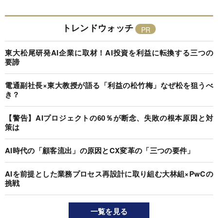
トレンドウォッチ
東大松尾研発AI企業に取材！AI投資を利益に転換する三つの
要諦
電通副社長×東大教授が語る「利益の松竹梅」なぜ松を狙うべ
き？
【警告】AIプロジェクトの60％が断念、失敗の根本原因と対
策は
AI時代の「顧客流出」の原因とCX変革の「三つの要件」
AIを前提とした業務プロセス再設計に取り組む大林組×PwCの
挑戦
一覧を見る