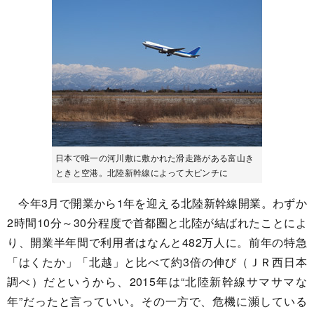
日本で唯一の河川敷に敷かれた滑走路がある富山き
ときと空港。北陸新幹線によって大ピンチに
今年3月で開業から1年を迎える北陸新幹線開業。わずか
2時間10分～30分程度で首都圏と北陸が結ばれたことによ
り、開業半年間で利用者はなんと482万人に。前年の特急
「はくたか」「北越」と比べて約3倍の伸び（ＪＲ西日本
調べ）だというから、2015年は“北陸新幹線サマサマな
年”だったと言っていい。その一方で、危機に瀕している