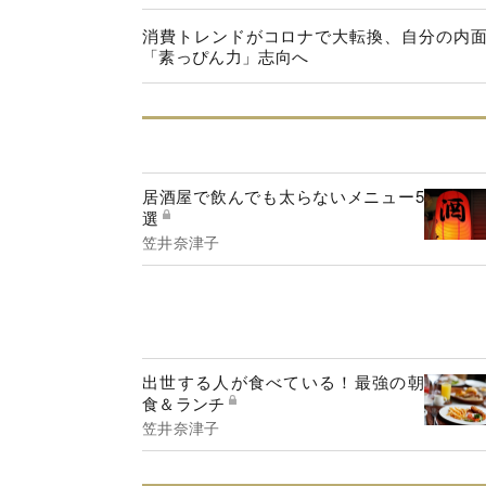
消費トレンドがコロナで大転換、自分の内
「素っぴん力」志向へ
居酒屋で飲んでも太らないメニュー5
選
笠井奈津子
出世する人が食べている！最強の朝
食＆ランチ
笠井奈津子