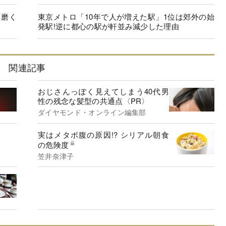
面磨く
東京メトロ「10年で人が増えた駅」1位は郊外の始
発駅!逆に都心の駅が軒並み減少した理由
関連記事
おじさんっぽく見えてしまう40代男
性の残念な髪型の共通点
ダイヤモンド・オンライン編集部
実はメタボ腹の原因!? シリアル朝食
の危険度
笠井奈津子