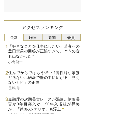
アクセスランキング
最新
昨日
週間
会員
「好きなことを仕事にしたい」若者への
豊田章男の回答が正論すぎて、ぐうの音
も出なかった
小倉健一
住んでからではもう遅い!?高性能な家ほ
ど危ない…酷暑で壁の中に広がる「見え
ないカビ」の正体
長嶋 修
金融庁の次期長官レースが混迷…伊藤長
官が3年目突入か、90年入省組が昇格
か、「第3のシナリオ」も浮上