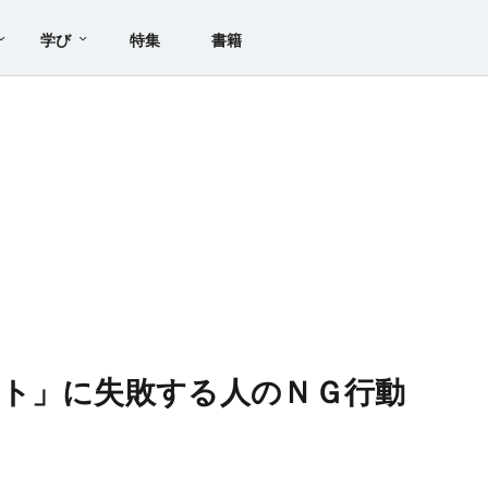
学び
特集
書籍
ト」に失敗する人のＮＧ行動