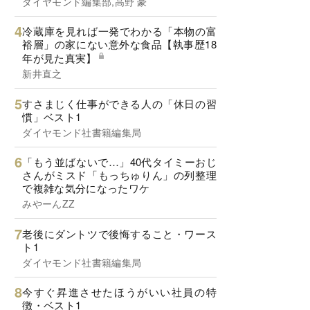
ダイヤモンド編集部,高野 豪
冷蔵庫を見れば一発でわかる「本物の富
裕層」の家にない意外な食品【執事歴18
年が見た真実】
新井直之
すさまじく仕事ができる人の「休日の習
慣」ベスト1
ダイヤモンド社書籍編集局
「もう並ばないで…」40代タイミーおじ
さんがミスド「もっちゅりん」の列整理
で複雑な気分になったワケ
みやーんZZ
老後にダントツで後悔すること・ワース
ト1
ダイヤモンド社書籍編集局
今すぐ昇進させたほうがいい社員の特
徴・ベスト1