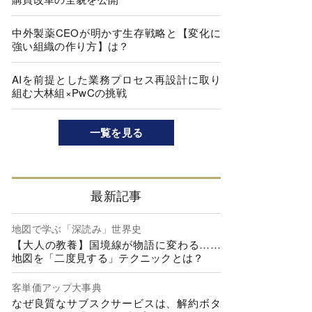
中外製薬CEOが明かす生存戦略と【変化に
強い組織の作り方】は？
AIを前提とした業務プロセス再設計に取り
組む大林組×PwCの挑戦
一覧を見る
最新記事
地図で学ぶ「深読み」世界史
【大人の教養】国境線が物語に変わる……
地図を「二度見する」テクニックとは？
客単価アップ大事典
なぜ良質なサブスクサービスは、解約ボタ