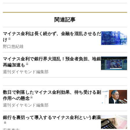
関連記事
マイナス金利は長く続かず、金融を混乱させるだ
け
野口悠紀雄
マイナス金利で銀行界大混乱！預金者負担、地銀
再編加速も
週刊ダイヤモンド編集部
数日で剥落したマイナス金利効果、待ち受ける副
作用への懸念
週刊ダイヤモンド編集部
銀行を裏切って導入するマイナス金利という劇薬
安東泰志