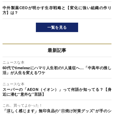
中外製薬CEOが明かす生存戦略と【変化に強い組織の作り
方】は？
一覧を見る
最新記事
ニュースな本
60代でtimeleszにハマり人生初の1人遠征へ…「中高年の推し
活」が人生を変えるワケ
ニュースな本
スーパーの「AEON（イオン）」って何語か知ってる？【身
近に潜む“意外な”言語】
これ、買ってよかった！
「涼しく感じます」無印良品の“日焼け対策グッズ”が手のシ