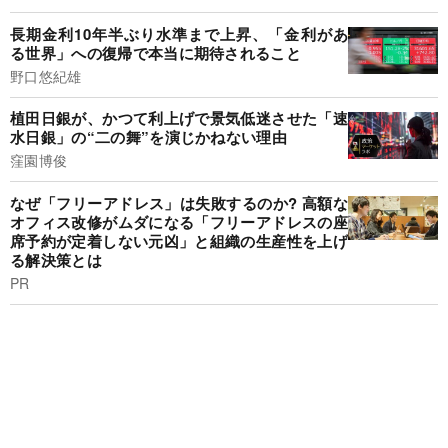
長期金利10年半ぶり水準まで上昇、「金利があ
る世界」への復帰で本当に期待されること
野口悠紀雄
植田日銀が、かつて利上げで景気低迷させた「速
水日銀」の“二の舞”を演じかねない理由
窪園博俊
なぜ「フリーアドレス」は失敗するのか? 高額な
オフィス改修がムダになる「フリーアドレスの座
席予約が定着しない元凶」と組織の生産性を上げ
る解決策とは
PR