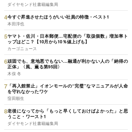
ダイヤモンド社書籍編集局
今すぐ昇進させたほうがいい社員の特徴・ベスト1
本田淳也
ヤマト・佐川・日本郵便…宅配便の「取扱個数」増加率ト
ップはどこ？【10月から10％値上げも】
カーゴニュース
頑固でも、意地悪でもない…融通が利かない人の「納得の
正体」〈風、薫る第95回〉
木俣 冬
「再入館禁止」イオンモールの“完璧”なマニュアルが人命
を守れなかったワケ
窪田順生
老後になってから「もっと早くしておけばよかった」と思
うこと・ワースト1
ダイヤモンド社書籍編集局