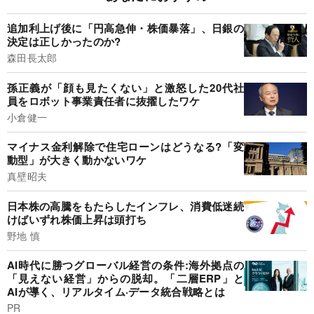
追加利上げ後に「円高急伸・株価暴落」、日銀の
決定は正しかったのか?
森田長太郎
孫正義が「顔も見たくない」と激怒した20代社
員をロボット事業責任者に抜擢したワケ
小倉健一
マイナス金利解除で住宅ローンはどうなる?「変
動型」が大きく動かないワケ
真壁昭夫
日本株の高騰をもたらしたインフレ、消費低迷続
けばいずれ株価上昇は頭打ち
野地 慎
AI時代に勝つグローバル経営の条件:海外拠点の
「見えない経営」からの脱却。「二層ERP」と
AIが導く、リアルタイム·データ統合戦略とは
PR