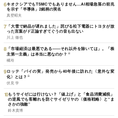
キオクシアでもTSMCでもありません…AI相場急落の前兆
を示す「半導体」2銘柄の実名
真壁昭夫
「大雪で納品が遅れました」詫びる松下電器にトヨタが放
った言葉がド正論すぎてぐうの音も出ない
川上 徹也
「市場経済は最悪である――それ以外を除いては」。「株
主第一主義」は本当に悪なのか？
橘玲
ロッテ「パイの実」発売から40年後に訪れた〈意外な変
化〉とは？
伏見 学
もうサイゼには行けない？「値上げ」と「食品消費減税」
の逆風でも客離れを防ぐサイゼリヤの〈価格戦略〉と“ま
さかの強敵”
鈴木貴博