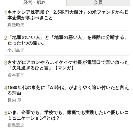
経営・戦略
会員
キオクシア株売却で「2.5兆円大儲け」の米ファンドから日
本企業が学ぶべきこと
真壁昭夫
「地頭のいい人」と「地頭の悪い人」を残酷に分断する、
たった1つの違い。
小川晶子
さすがにアカンやろ…イケイケ社長が電話口で言い放った
「失礼過ぎるひと言」【マンガ】
岩本有平
1980年代の東芝に「AI時代」がようやく追い付いたと言え
る理由
長内 厚
いま、企業でも、学校でも、家庭でも実践したい“優しいコ
ミュニケーション”とは？
福島宏之