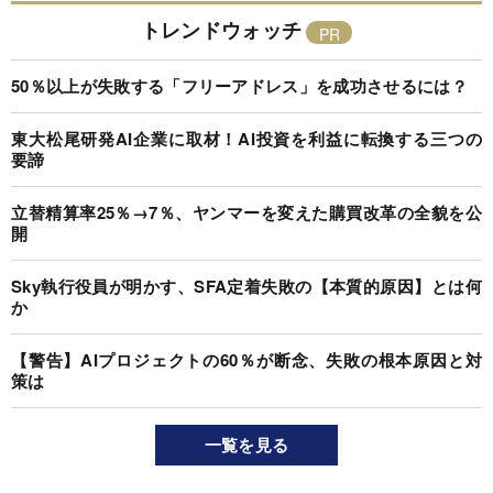
トレンドウォッチ
50％以上が失敗する「フリーアドレス」を成功させるには？
東大松尾研発AI企業に取材！AI投資を利益に転換する三つの
要諦
立替精算率25％→7％、ヤンマーを変えた購買改革の全貌を公
開
Sky執行役員が明かす、SFA定着失敗の【本質的原因】とは何
か
【警告】AIプロジェクトの60％が断念、失敗の根本原因と対
策は
一覧を見る