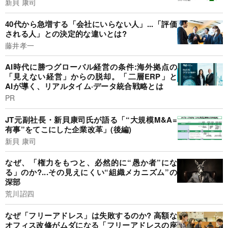
新貝 康司
40代から急増する「会社にいらない人」...「評価
される人」との決定的な違いとは?
藤井孝一
AI時代に勝つグローバル経営の条件:海外拠点の
「見えない経営」からの脱却。「二層ERP」と
AIが導く、リアルタイム·データ統合戦略とは
PR
JT元副社長・新貝康司氏が語る「“大規模M&A=
有事”をてこにした企業改革」(後編)
新貝 康司
なぜ、「権力をもつと、必然的に“愚か者”にな
る」のか?...その見えにくい“組織メカニズム”の
深部
荒川詔四
なぜ「フリーアドレス」は失敗するのか? 高額な
オフィス改修がムダになる「フリーアドレスの座