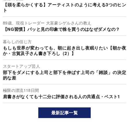
【頭を柔らかくする】アーティストのように考える3つのヒン
ト
89歳、現役トレーダー 大富豪シゲルさんの教え
【NG習慣】パッと見の印象で株を買うのはなぜダメなの？
暮らしの信じ方
もしも世界が変わっても、朝に起き出し夜眠りたい【朝か夜
か・古賀及子さん書き下ろし（2）】
スタートアップ芸人
部下をダメにする上司と部下を伸ばす上司の「雑談」の決定
的な差
極限の漂流118日間
肩書きがなくても十二分に評価される人の共通点・ベスト1
最新記事一覧