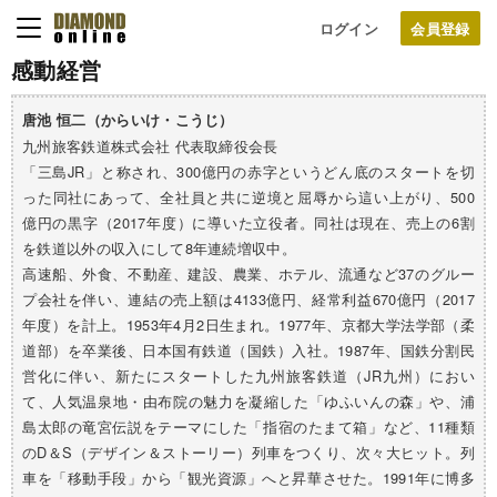
ログイン
感動経営
唐池 恒二（からいけ・こうじ）
九州旅客鉄道株式会社 代表取締役会長
「三島JR」と称され、300億円の赤字というどん底のスタートを切
った同社にあって、全社員と共に逆境と屈辱から這い上がり、500
億円の黒字（2017年度）に導いた立役者。同社は現在、売上の6割
を鉄道以外の収入にして8年連続増収中。
高速船、外食、不動産、建設、農業、ホテル、流通など37のグルー
プ会社を伴い、連結の売上額は4133億円、経常利益670億円（2017
年度）を計上。1953年4月2日生まれ。1977年、京都大学法学部（柔
道部）を卒業後、日本国有鉄道（国鉄）入社。1987年、国鉄分割民
営化に伴い、新たにスタートした九州旅客鉄道（JR九州）におい
て、人気温泉地・由布院の魅力を凝縮した「ゆふいんの森」や、浦
島太郎の竜宮伝説をテーマにした「指宿のたまて箱」など、11種類
のD＆S（デザイン＆ストーリー）列車をつくり、次々大ヒット。列
車を「移動手段」から「観光資源」へと昇華させた。1991年に博多