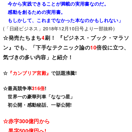
今から実践できることが満載の実用書なのだ。
感動を創るための実用書。
もしかして、これまでなかった本なのかもしれない」
(「日経ビジネス」2018年12月10日号より一部抜粋)
☆発売たちまち
4
刷！ 『ビジネス・ブック・マラソ
ン』でも、「下手なテクニック論の
10
倍役に立つ、
気づきの多い内容」と紹介！
☆
『カンブリア宮殿』
で話題沸騰!
☆最高競争率
316倍
!
世界一の豪華列車「ななつ星」
初公開・感動秘話、一挙公開!
☆赤字300億円から
黒字500億円へ!