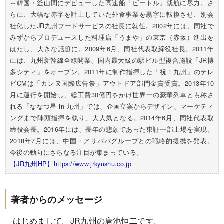
～韓国・釜山間にデビューした高速船「ビートル」就航に尽力。さ
らに、大幅な赤字を計上していた外食事業を黒字に転換させ、別会
社化したJR九州フードサービスの社長に就任。2002年には、同社で
みずからプロデュースした料理店「うまや」の東京（赤坂）進出を
はたし、大きな話題に。2009年6月、同社代表取締役社長。2011年
には、九州新幹線全線開業、国内最大級の駅ビル型複合施設「JR博
多シティ」をオープン。2011年に制作指揮した「祝！九州」のテレ
ビCMは「カンヌ国際広告祭」アウトドア部門金賞受賞。2013年10
月に運行を開始し、総工費30億円をかけ世界一の豪華列車とも称さ
れる「ななつ星 in 九州」では、企画立案からデザイン、マーケティ
ングまで陣頭指揮を執り、大人気となる。2014年6月、同社代表取
締役会長。2016年には、長年の悲願であった東証一部上場を実現。
2018年7月には、中国・アリババグループとの戦略的提携を発表。
今後の動向にさらなる注目が集まっている。
【JR九州HP】https://www.jrkyushu.co.jp
著者からのメッセージ
はじめまして。JR九州の唐池恒二です。