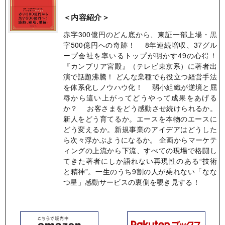
＜内容紹介＞
赤字300億円のどん底から、東証一部上場・黒
字500億円への奇跡！ 8年連続増収、37グル
ープ会社を率いるトップが明かす49の心得！
『カンブリア宮殿』（テレビ東京系）に著者出
演で話題沸騰！ どんな業種でも役立つ経営手法
を体系化しノウハウ化！ 弱小組織が逆境と屈
辱から這い上がってどうやって成果をあげる
か？ お客さまをどう感動させ続けられるか。
新人をどう育てるか。エースを本物のエースに
どう変えるか。新規事業のアイデアはどうした
ら次々浮かぶようになるか。 企画からマーケテ
ィングの上流から下流、すべての現場で格闘し
てきた著者にしか語れない再現性のある“技術
と精神”。一生のうち9割の人が乗れない「なな
つ星」感動サービスの裏側を覗き見する！