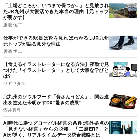
「上場どころか、いつまで保つか...」と見放され
たJR九州が大復活できた本当の理由【元トップ
が明かす】
唐池 恒二
仕事ができる駅長は靴を見ればわかる...JR九州
元トップが語る意外な理由
唐池 恒二
【食えるイラストレーターになる方法】夜勤で見
つけた「イラストレーター」として大事な学びと
は?
ヤギワタル
北九州のソウルフード「資さんうどん」、関西進
出を控えた今明かすDX“驚きの成果”
酒井真弓
AI時代に勝つグローバル経営の条件:海外拠点の
「見えない経営」からの脱却。「二層ERP」と
AIが導く、リアルタイム·データ統合戦略とは