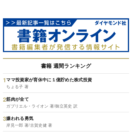
書籍 週間ランキング
ママ投資家が育休中に１億貯めた株式投資
ちょる子 著
筋肉が全て
ガブリエル・ライオン 著/御立英史 訳
嫌われる勇気
岸見一郎 著/古賀史健 著