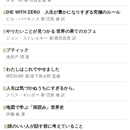
DIE WITH ZERO 人生が豊かになりすぎる究極のルール
ビル・パーキンス 著/児島 修 訳
やりたいことが見つかる 世界の果てのカフェ
ジョン・ストレルキー 著/鹿田昌美 訳
ブティック
池井戸 潤 著
わたしはこれでやせました
MEGUMI 著/道下将太郎 監修
人生は気づかぬうちにすぎるから。
クリス・ギレボー 著/児島 修 訳
地図で学ぶ「深読み」世界史
伊藤 敏 著
頭のいい人が話す前に考えていること