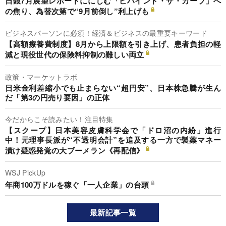
日銀7月展望レポートににじむ「ビハインド・ザ・カーブ」へ
の焦り、為替次第で“9月前倒し”利上げも
ビジネスパーソンに必須！経済＆ビジネスの最重要キーワード
【高額療養費制度】8月から上限額を引き上げ、患者負担の軽
減と現役世代の保険料抑制の難しい両立
政策・マーケットラボ
日米金利差縮小でも止まらない“超円安”、日本株急騰が生ん
だ「第3の円売り要因」の正体
今だからこそ読みたい！注目特集
【スクープ】日本美容皮膚科学会で「ドロ沼の内紛」進行
中！元理事長派が“不透明会計”を追及する一方で製薬マネー
漬け疑惑発覚の大ブーメラン《再配信》
WSJ PickUp
年商100万ドルを稼ぐ「一人企業」の台頭
最新記事一覧