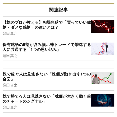
関連記事
【株のプロが教える】相場急落で「買っていい銘
柄・ダメな銘柄」の違いとは？
窪田真之
保有銘柄の9割が含み損…株トレードで撃沈する
人に共通する「1つの思い込み」
窪田真之
株で稼ぐ人は見逃さない「株価が動き出す1つの
合図」
窪田真之
株で勝てる人は見逃さない「株価が大きく動く前
のチャートのシグナル」
窪田真之