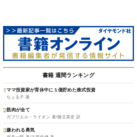
書籍 週間ランキング
ママ投資家が育休中に１億貯めた株式投資
ちょる子 著
筋肉が全て
ガブリエル・ライオン 著/御立英史 訳
嫌われる勇気
岸見一郎 著/古賀史健 著