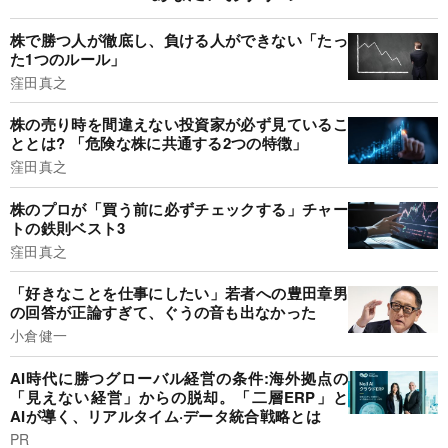
株で勝つ人が徹底し、負ける人ができない「たっ
た1つのルール」
窪田真之
株の売り時を間違えない投資家が必ず見ているこ
ととは? 「危険な株に共通する2つの特徴」
窪田真之
株のプロが「買う前に必ずチェックする」チャー
トの鉄則ベスト3
窪田真之
「好きなことを仕事にしたい」若者への豊田章男
の回答が正論すぎて、ぐうの音も出なかった
小倉健一
AI時代に勝つグローバル経営の条件:海外拠点の
「見えない経営」からの脱却。「二層ERP」と
AIが導く、リアルタイム·データ統合戦略とは
PR