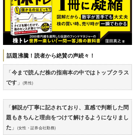
話題沸騰！読者から絶賛の声続々！
「
今まで読んだ株の指南本の中ではトップクラス
」
です
(男性)
「
解説が丁寧に記されており、
直感で判断した問
題もきちんと理由をつけて解けるようになりまし
」
た
(女性・証券会社勤務)