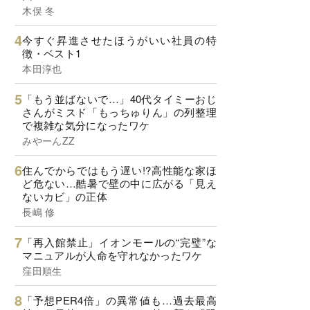
木俣 冬
今すぐ昇進させたほうがいい社員の特
徴・ベスト1
本田淳也
「もう並ばないで…」40代タイミーおじ
さんがミスド「もっちゅりん」の列整理
で複雑な気分になったワケ
みやーんZZ
住んでからではもう遅い!?高性能な家ほ
ど危ない…酷暑で壁の中に広がる「見え
ないカビ」の正体
長嶋 修
「再入館禁止」イオンモールの“完璧”な
マニュアルが人命を守れなかったワケ
窪田順生
「予想PER4倍」の異常値も…過去最高