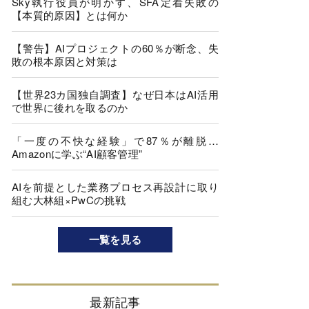
Sky執行役員が明かす、SFA定着失敗の
【本質的原因】とは何か
【警告】AIプロジェクトの60％が断念、失
敗の根本原因と対策は
【世界23カ国独自調査】なぜ日本はAI活用
で世界に後れを取るのか
「一度の不快な経験」で87％が離脱…
Amazonに学ぶ“AI顧客管理”
AIを前提とした業務プロセス再設計に取り
組む大林組×PwCの挑戦
一覧を見る
最新記事