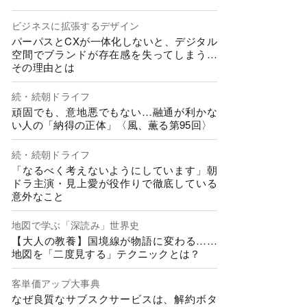
ビジネスに拡張するデザイン
パーパスとCXが一体化しないと、デジタル
空間でブランドが存在感を失ってしまう…
その理由とは
続・続朝ドライフ
頑固でも、意地悪でもない…融通が利かな
い人の「納得の正体」〈風、薫る第95回〉
続・続朝ドライフ
「なるべく考えないようにしています」朝
ドラ主演・見上愛が役作りで徹底している
意外なこと
地図で学ぶ「深読み」世界史
【大人の教養】国境線が物語に変わる……
地図を「二度見する」テクニックとは？
客単価アップ大事典
なぜ良質なサブスクサービスは、解約ボタ