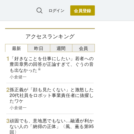
ログイン
アクセスランキング
最新
昨日
週間
会員
「好きなことを仕事にしたい」若者への
豊田章男の回答が正論すぎて、ぐうの音
も出なかった
小倉健一
孫正義が「顔も見たくない」と激怒した
20代社員をロボット事業責任者に抜擢し
たワケ
小倉健一
頑固でも、意地悪でもない…融通が利か
ない人の「納得の正体」〈風、薫る第95
回〉