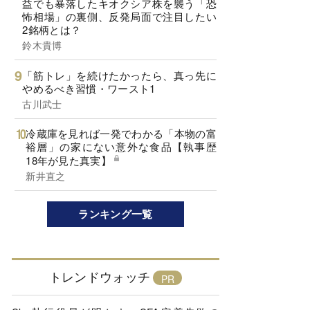
益でも暴落したキオクシア株を襲う「恐
怖相場」の裏側、反発局面で注目したい
2銘柄とは？
鈴木貴博
「筋トレ」を続けたかったら、真っ先に
やめるべき習慣・ワースト1
古川武士
冷蔵庫を見れば一発でわかる「本物の富
裕層」の家にない意外な食品【執事歴
18年が見た真実】
新井直之
ランキング一覧
トレンドウォッチ