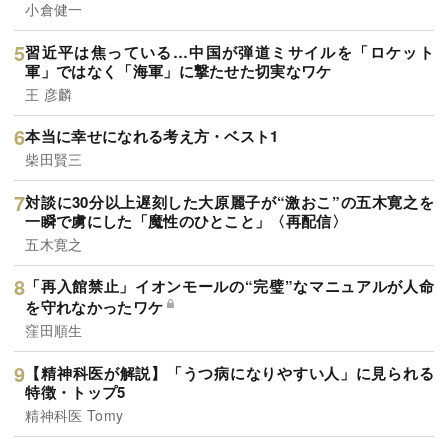
小倉健一
習近平は焦っている…中国が弾道ミサイルを「ロケット
軍」ではなく「海軍」に撃たせた切実なワケ
王 彦麟
本当に幸せになれる考え方・ベスト1
柴田賢三
対談に30分以上遅刻した大原麗子が“激おこ”の五木寛之を
一瞬で虜にした「魔性のひとこと」〈再配信〉
五木寛之
「再入館禁止」イオンモールの“完璧”なマニュアルが人命
を守れなかったワケ
窪田順生
【精神科医が解説】「うつ病になりやすい人」に見られる
特徴・トップ5
精神科医 Tomy