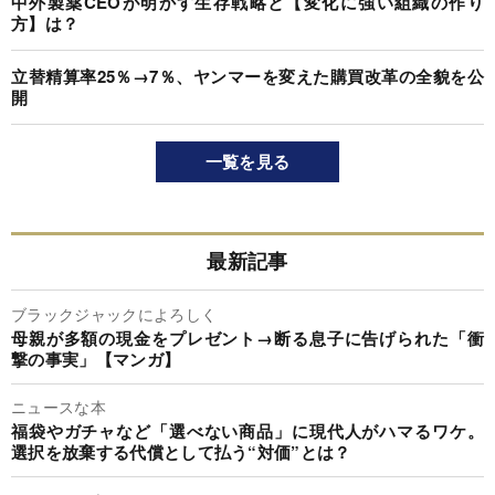
中外製薬CEOが明かす生存戦略と【変化に強い組織の作り
方】は？
立替精算率25％→7％、ヤンマーを変えた購買改革の全貌を公
開
一覧を見る
最新記事
ブラックジャックによろしく
母親が多額の現金をプレゼント→断る息子に告げられた「衝
撃の事実」【マンガ】
ニュースな本
福袋やガチャなど「選べない商品」に現代人がハマるワケ。
選択を放棄する代償として払う“対価”とは？