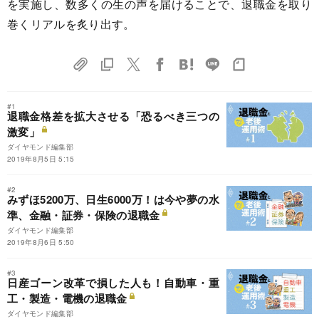
を実施し、数多くの生の声を届けることで、退職金を取り
巻くリアルを炙り出す。
#1
退職金格差を拡大させる「恐るべき三つの
激変」
ダイヤモンド編集部
2019年8月5日 5:15
#2
みずほ5200万、日生6000万！は今や夢の水
準、金融・証券・保険の退職金
ダイヤモンド編集部
2019年8月6日 5:50
#3
日産ゴーン改革で損した人も！自動車・重
工・製造・電機の退職金
ダイヤモンド編集部