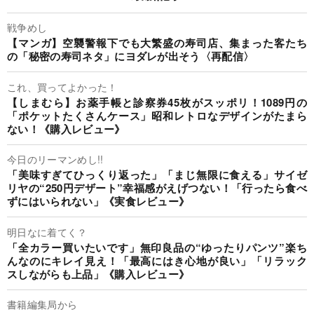
戦争めし
【マンガ】空襲警報下でも大繁盛の寿司店、集まった客たち
の「秘密の寿司ネタ」にヨダレが出そう〈再配信〉
これ、買ってよかった！
【しまむら】お薬手帳と診察券45枚がスッポリ！1089円の
「ポケットたくさんケース」昭和レトロなデザインがたまら
ない！《購入レビュー》
今日のリーマンめし!!
「美味すぎてひっくり返った」「まじ無限に食える」サイゼ
リヤの“250円デザート”幸福感がえげつない！「行ったら食べ
ずにはいられない」《実食レビュー》
明日なに着てく？
「全カラー買いたいです」無印良品の“ゆったりパンツ”楽ち
んなのにキレイ見え！「最高にはき心地が良い」「リラック
スしながらも上品」《購入レビュー》
書籍編集局から