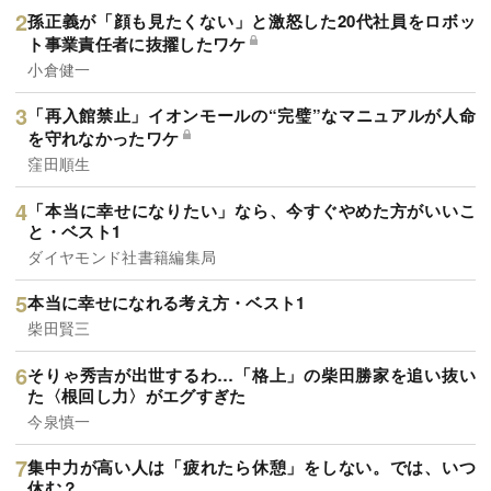
孫正義が「顔も見たくない」と激怒した20代社員をロボッ
ト事業責任者に抜擢したワケ
小倉健一
「再入館禁止」イオンモールの“完璧”なマニュアルが人命
を守れなかったワケ
窪田順生
「本当に幸せになりたい」なら、今すぐやめた方がいいこ
と・ベスト1
ダイヤモンド社書籍編集局
本当に幸せになれる考え方・ベスト1
柴田賢三
そりゃ秀吉が出世するわ…「格上」の柴田勝家を追い抜い
た〈根回し力〉がエグすぎた
今泉慎一
集中力が高い人は「疲れたら休憩」をしない。では、いつ
休む？