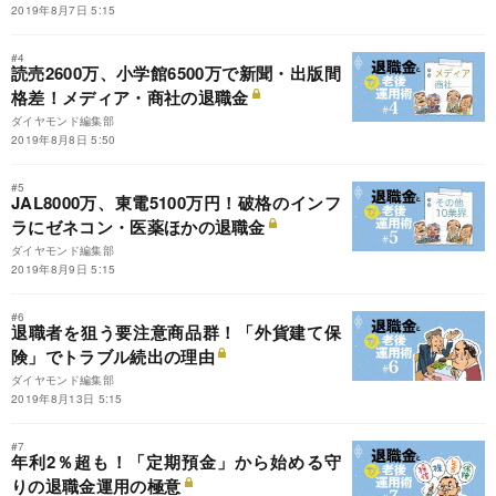
2019年8月7日 5:15
#4
読売2600万、小学館6500万で新聞・出版間
格差！メディア・商社の退職金
ダイヤモンド編集部
2019年8月8日 5:50
#5
JAL8000万、東電5100万円！破格のインフ
ラにゼネコン・医薬ほかの退職金
ダイヤモンド編集部
2019年8月9日 5:15
#6
退職者を狙う要注意商品群！「外貨建て保
険」でトラブル続出の理由
ダイヤモンド編集部
2019年8月13日 5:15
#7
年利2％超も！「定期預金」から始める守
りの退職金運用の極意