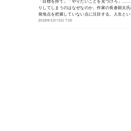
「目標を持て」「やりたいことを見つけろ」……
りしてしまうのはなぜなのか。作家の長倉顕太氏
発地点を把握していない点に注目する。人生とい
きポイントとは。※本稿は、作家の長倉顕太『豊
2026年5月15日 7:00
ない51の習慣』（あさ出版）一部を抜粋・編集