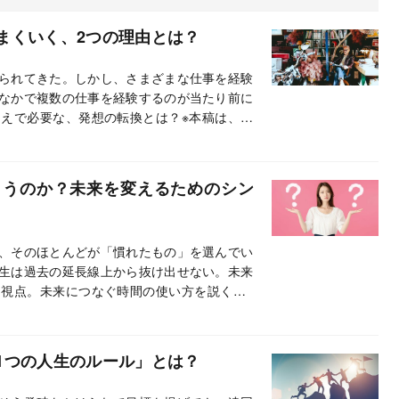
まくいく、2つの理由とは？
られてきた。しかし、さまざまな仕事を経験
なかで複数の仕事を経験するのが当たり前に
えで必要な、発想の転換とは？※本稿は、作
時間貧困にならない51の習慣』（あさ出版）
まうのか？未来を変えるためのシン
、そのほとんどが「慣れたもの」を選んでい
生は過去の延長線上から抜け出せない。未来
視点。未来につなぐ時間の使い方を説く。※
いること 時間貧困にならない51の習慣』
1つの人生のルール」とは？