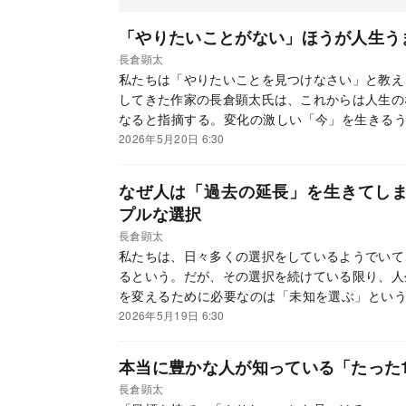
「やりたいことがない」ほうが人生う
長倉顕太
私たちは「やりたいことを見つけなさい」と教え
してきた作家の長倉顕太氏は、これからは人生の
なると指摘する。変化の激しい「今」を生きるう
家の長倉顕太『豊かな人だけが知っていること 
2026年5月20日 6:30
一部を抜粋・編集したものです。
なぜ人は「過去の延長」を生きてし
プルな選択
長倉顕太
私たちは、日々多くの選択をしているようでいて
るという。だが、その選択を続けている限り、人
を変えるために必要なのは「未知を選ぶ」という
本稿は、作家の長倉顕太『豊かな人だけが知って
2026年5月19日 6:30
（あさ出版）一部を抜粋・編集したものです。
本当に豊かな人が知っている「たった
長倉顕太