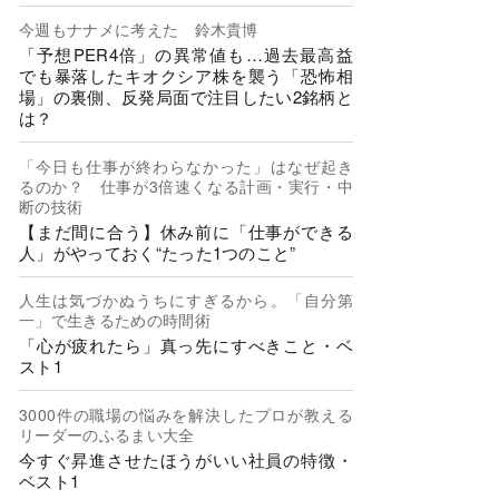
今週もナナメに考えた 鈴木貴博
「予想PER4倍」の異常値も…過去最高益
でも暴落したキオクシア株を襲う「恐怖相
場」の裏側、反発局面で注目したい2銘柄と
は？
「今日も仕事が終わらなかった」はなぜ起き
るのか？ 仕事が3倍速くなる計画・実行・中
断の技術
【まだ間に合う】休み前に「仕事ができる
人」がやっておく“たった1つのこと”
人生は気づかぬうちにすぎるから。「自分第
一」で生きるための時間術
「心が疲れたら」真っ先にすべきこと・ベ
スト1
3000件の職場の悩みを解決したプロが教える
リーダーのふるまい大全
今すぐ昇進させたほうがいい社員の特徴・
ベスト1