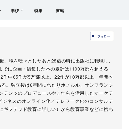
学び
特集
書籍
フォロー
業後、職を転々としたあと28歳の時に出版社に転職し、
でに企画・編集した本の累計は1100万部を超える。
2作中65作が5万部以上、22作が10万部以上、年間ベ
ある。独立後は8年間にわたりホノルル、サンフランシ
ンテンツのプロデュースやこれらを活用したマーケテ
ビジネスのオンライン化／テレワーク化のコンサルテ
にギフテッド教育に詳しい）から教育事業などに携わ