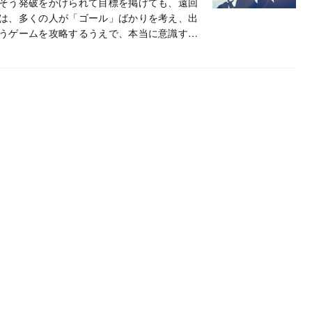
そう発破をかけられて目標を掲げても、遠回
は、多くの人が「ゴール」ばかりを考え、出
うゲームを攻略するうえで、本当に意識すべ
かな人だけが知っていること 時間貧困になら
したものです。