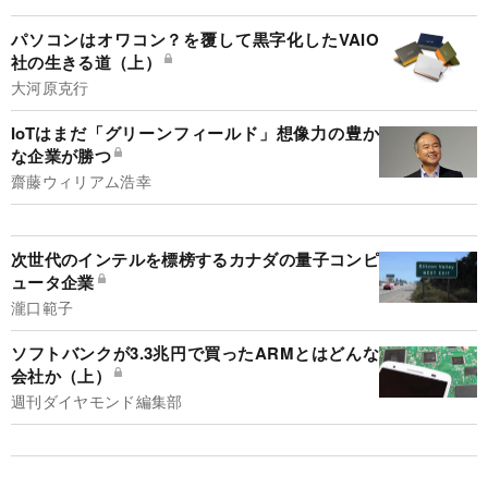
パソコンはオワコン？を覆して黒字化したVAIO
社の生きる道（上）
大河原克行
IoTはまだ「グリーンフィールド」想像力の豊か
な企業が勝つ
齋藤ウィリアム浩幸
次世代のインテルを標榜するカナダの量子コンピ
ュータ企業
瀧口範子
ソフトバンクが3.3兆円で買ったARMとはどんな
会社か（上）
週刊ダイヤモンド編集部