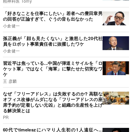
精神科医 Tomy
「好きなことを仕事にしたい」若者への豊田章男
の回答が正論すぎて、ぐうの音も出なかった
小倉健一
孫正義が「顔も見たくない」と激怒した20代社
員をロボット事業責任者に抜擢したワケ
小倉健一
習近平は焦っている...中国が弾道ミサイルを「ロ
ケット軍」ではなく「海軍」に撃たせた切実なワ
ケ
王 彦麟
なぜ「フリーアドレス」は失敗するのか? 高額な
オフィス改修がムダになる「フリーアドレスの座
席予約が定着しない元凶」と組織の生産性を上げ
る解決策とは
PR
60代でtimeleszにハマり人生初の1人遠征へ...