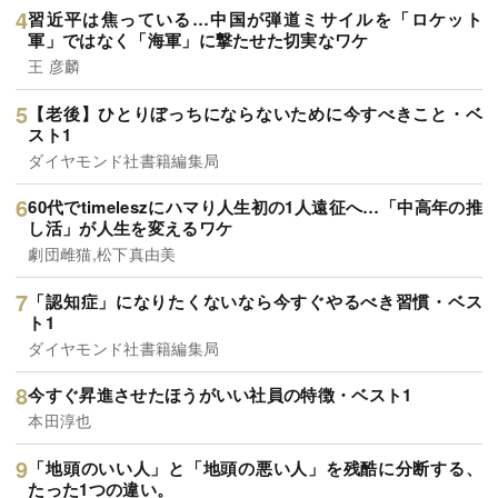
習近平は焦っている…中国が弾道ミサイルを「ロケット
軍」ではなく「海軍」に撃たせた切実なワケ
王 彦麟
【老後】ひとりぼっちにならないために今すべきこと・ベ
スト1
ダイヤモンド社書籍編集局
60代でtimeleszにハマり人生初の1人遠征へ…「中高年の推
し活」が人生を変えるワケ
劇団雌猫,松下真由美
「認知症」になりたくないなら今すぐやるべき習慣・ベス
ト1
ダイヤモンド社書籍編集局
今すぐ昇進させたほうがいい社員の特徴・ベスト1
本田淳也
「地頭のいい人」と「地頭の悪い人」を残酷に分断する、
たった1つの違い。