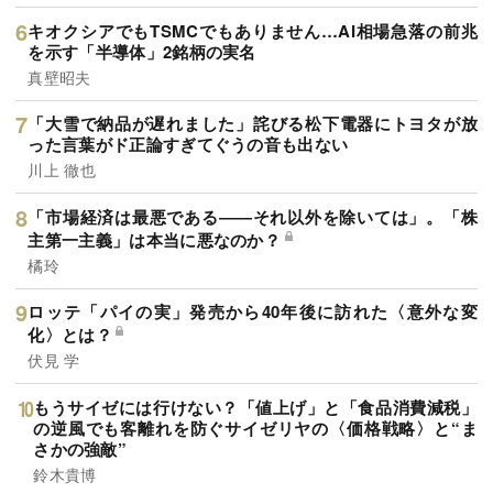
キオクシアでもTSMCでもありません…AI相場急落の前兆
を示す「半導体」2銘柄の実名
真壁昭夫
「大雪で納品が遅れました」詫びる松下電器にトヨタが放
った言葉がド正論すぎてぐうの音も出ない
川上 徹也
「市場経済は最悪である――それ以外を除いては」。「株
主第一主義」は本当に悪なのか？
橘玲
ロッテ「パイの実」発売から40年後に訪れた〈意外な変
化〉とは？
伏見 学
もうサイゼには行けない？「値上げ」と「食品消費減税」
の逆風でも客離れを防ぐサイゼリヤの〈価格戦略〉と“ま
さかの強敵”
鈴木貴博