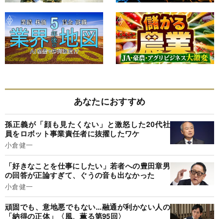
あなたにおすすめ
孫正義が「顔も見たくない」と激怒した20代社
員をロボット事業責任者に抜擢したワケ
小倉健一
「好きなことを仕事にしたい」若者への豊田章男
の回答が正論すぎて、ぐうの音も出なかった
小倉健一
頑固でも、意地悪でもない...融通が利かない人の
「納得の正体」〈風、薫る第95回〉