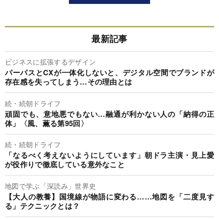
最新記事
ビジネスに拡張するデザイン
パーパスとCXが一体化しないと、デジタル空間でブランドが
存在感を失ってしまう…その理由とは
続・続朝ドライフ
頑固でも、意地悪でもない…融通が利かない人の「納得の正
体」〈風、薫る第95回〉
続・続朝ドライフ
「なるべく考えないようにしています」朝ドラ主演・見上愛
が役作りで徹底している意外なこと
地図で学ぶ「深読み」世界史
【大人の教養】国境線が物語に変わる……地図を「二度見す
る」テクニックとは？