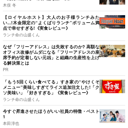
木俣 冬
【ロイヤルホスト】大人のお子様ランチみた
い...!木金限定の“よくばりランチ”ボリューム満
点で幸せすぎる!《実食レビュー》
ランチ命の山盛くん
なぜ「フリーアドレス」は失敗するのか? 高額な
オフィス改修がムダになる「フリーアドレスの座
席予約が定着しない元凶」と組織の生産性を上げ
る解決策とは
PR
「もう5回くらい食べてる」すき家の“やけくそ
メニュー”美味しすぎてライス追加注文した!「ク
ソ美味い」「好きすぎる」《実食レビュー》
ランチ命の山盛くん
今すぐ昇進させたほうがいい社員の特徴・ベスト
1
本田淳也