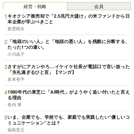
経営・戦略
会員
キオクシア株売却で「2.5兆円大儲け」の米ファンドから日
本企業が学ぶべきこと
真壁昭夫
「地頭のいい人」と「地頭の悪い人」を残酷に分断する、
たった1つの違い。
小川晶子
さすがにアカンやろ…イケイケ社長が電話口で言い放った
「失礼過ぎるひと言」【マンガ】
岩本有平
1980年代の東芝に「AI時代」がようやく追い付いたと言え
る理由
長内 厚
いま、企業でも、学校でも、家庭でも実践したい“優しいコ
ミュニケーション”とは？
福島宏之