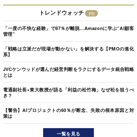
トレンドウォッチ
「一度の不快な経験」で87％が離脱…Amazonに学ぶ“AI顧客
管理”
「戦略は立派だが現場が動かない」を解決する【PMOの進化
系】
JVCケンウッドが選んだ経営判断をラクにするデータ統合戦略
とは
電通副社長×東大教授が語る「利益の松竹梅」なぜ松を狙うべ
き？
【警告】AIプロジェクトの60％が断念、失敗の根本原因と対
策は
一覧を見る