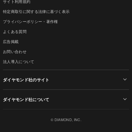
サイト利用規約
特定商取引に関する法律に基づく表示
プライバシーポリシー・著作権
よくある質問
広告掲載
お問い合わせ
法人導入について
ダイヤモンド社のサイト
Diamond Online(English)
ダイヤモンド社について
週刊ダイヤモンド
ダイヤモンド社TOP
DIAMONDハーバード・ビジネス・レビュー
© DIAMOND, INC.
会社概要
ダイヤモンドZAi（デジタル版）