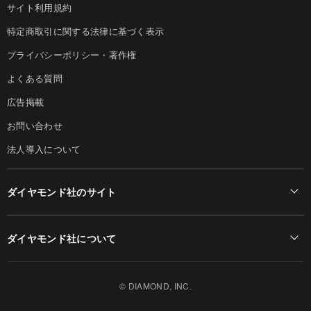
サイト利用規約
特定商取引に関する法律に基づく表示
プライバシーポリシー・著作権
よくある質問
広告掲載
お問い合わせ
法人導入について
ダイヤモンド社のサイト
Diamond Online(English)
ダイヤモンド社について
週刊ダイヤモンド
ダイヤモンド社TOP
DIAMONDハーバード・ビジネス・レビュー
© DIAMOND, INC.
会社概要
ダイヤモンドZAi（デジタル版）