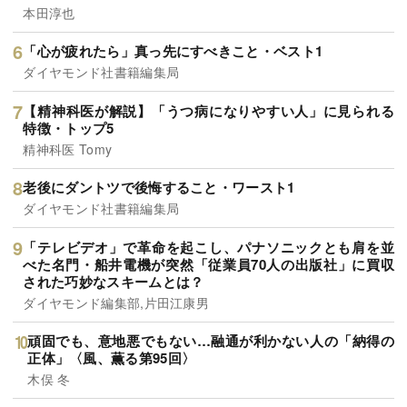
本田淳也
「心が疲れたら」真っ先にすべきこと・ベスト1
ダイヤモンド社書籍編集局
【精神科医が解説】「うつ病になりやすい人」に見られる
特徴・トップ5
精神科医 Tomy
老後にダントツで後悔すること・ワースト1
ダイヤモンド社書籍編集局
「テレビデオ」で革命を起こし、パナソニックとも肩を並
べた名門・船井電機が突然「従業員70人の出版社」に買収
された巧妙なスキームとは？
ダイヤモンド編集部,片田江康男
頑固でも、意地悪でもない…融通が利かない人の「納得の
正体」〈風、薫る第95回〉
木俣 冬