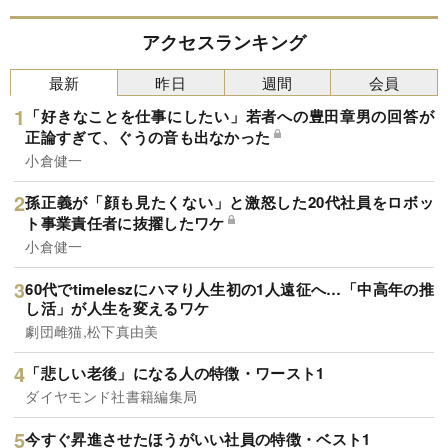
アクセスランキング
最新
昨日
週間
会員
「好きなことを仕事にしたい」若者への豊田章男の回答が
正論すぎて、ぐうの音も出なかった
小倉健一
孫正義が「顔も見たくない」と激怒した20代社員をロボッ
ト事業責任者に抜擢したワケ
小倉健一
60代でtimeleszにハマり人生初の1人遠征へ…「中高年の推
し活」が人生を変えるワケ
劇団雌猫,松下真由美
「悲しい老後」になる人の特徴・ワースト1
ダイヤモンド社書籍編集局
今すぐ昇進させたほうがいい社員の特徴・ベスト1