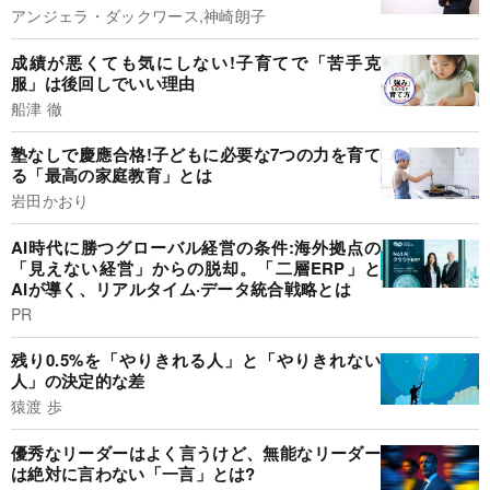
アンジェラ・ダックワース,神崎朗子
成績が悪くても気にしない!子育てで「苦手克
服」は後回しでいい理由
船津 徹
塾なしで慶應合格!子どもに必要な7つの力を育て
る「最高の家庭教育」とは
岩田かおり
AI時代に勝つグローバル経営の条件:海外拠点の
「見えない経営」からの脱却。「二層ERP」と
AIが導く、リアルタイム·データ統合戦略とは
PR
残り0.5%を「やりきれる人」と「やりきれない
人」の決定的な差
猿渡 歩
優秀なリーダーはよく言うけど、無能なリーダー
は絶対に言わない「一言」とは?