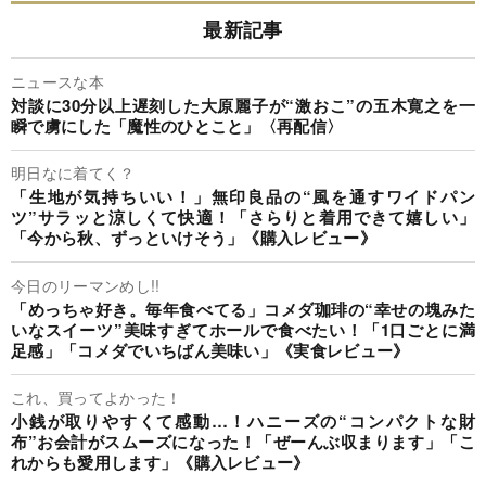
最新記事
ニュースな本
対談に30分以上遅刻した大原麗子が“激おこ”の五木寛之を一
瞬で虜にした「魔性のひとこと」〈再配信〉
明日なに着てく？
「生地が気持ちいい！」無印良品の“風を通すワイドパン
ツ”サラッと涼しくて快適！「さらりと着用できて嬉しい」
「今から秋、ずっといけそう」《購入レビュー》
今日のリーマンめし!!
「めっちゃ好き。毎年食べてる」コメダ珈琲の“幸せの塊みた
いなスイーツ”美味すぎてホールで食べたい！「1口ごとに満
足感」「コメダでいちばん美味い」《実食レビュー》
これ、買ってよかった！
小銭が取りやすくて感動…！ハニーズの“コンパクトな財
布”お会計がスムーズになった！「ぜーんぶ収まります」「こ
れからも愛用します」《購入レビュー》