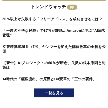
トレンドウォッチ
50％以上が失敗する「フリーアドレス」を成功させるには？
「一度の不快な経験」で87％が離脱…Amazonに学ぶ“AI顧客
管理”
立替精算率25％→7％、ヤンマーを変えた購買改革の全貌を公
開
【警告】AIプロジェクトの60％が断念、失敗の根本原因と対
策は
AI時代の「顧客流出」の原因とCX変革の「三つの要件」
一覧を見る