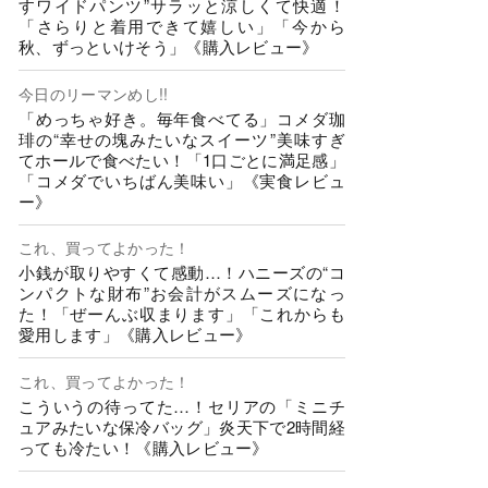
すワイドパンツ”サラッと涼しくて快適！
「さらりと着用できて嬉しい」「今から
秋、ずっといけそう」《購入レビュー》
今日のリーマンめし!!
「めっちゃ好き。毎年食べてる」コメダ珈
琲の“幸せの塊みたいなスイーツ”美味すぎ
てホールで食べたい！「1口ごとに満足感」
「コメダでいちばん美味い」《実食レビュ
ー》
これ、買ってよかった！
小銭が取りやすくて感動…！ハニーズの“コ
ンパクトな財布”お会計がスムーズになっ
た！「ぜーんぶ収まります」「これからも
愛用します」《購入レビュー》
これ、買ってよかった！
こういうの待ってた…！セリアの「ミニチ
ュアみたいな保冷バッグ」炎天下で2時間経
っても冷たい！《購入レビュー》