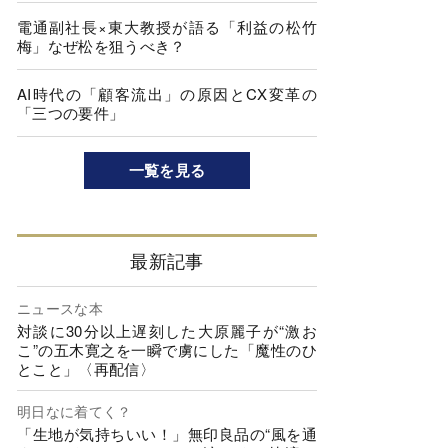
電通副社長×東大教授が語る「利益の松竹
梅」なぜ松を狙うべき？
AI時代の「顧客流出」の原因とCX変革の
「三つの要件」
一覧を見る
最新記事
ニュースな本
対談に30分以上遅刻した大原麗子が“激お
こ”の五木寛之を一瞬で虜にした「魔性のひ
とこと」〈再配信〉
明日なに着てく？
「生地が気持ちいい！」無印良品の“風を通