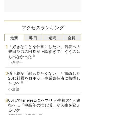
アクセスランキング
最新
昨日
週間
会員
「好きなことを仕事にしたい」若者への
豊田章男の回答が正論すぎて、ぐうの音
も出なかった
小倉健一
孫正義が「顔も見たくない」と激怒した
20代社員をロボット事業責任者に抜擢し
たワケ
小倉健一
60代でtimeleszにハマり人生初の1人遠
征へ…「中高年の推し活」が人生を変え
るワケ