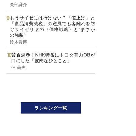
矢部謙介
もうサイゼには行けない？「値上げ」と
「食品消費減税」の逆風でも客離れを防
ぐサイゼリヤの〈価格戦略〉と“まさか
の強敵”
鈴木貴博
賛否渦巻くNHK特番にトヨタ有力OBが
口にした「皮肉なひとこと」
佃 義夫
ランキング一覧