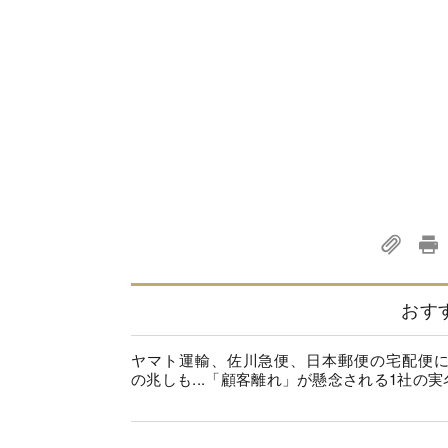
おす
ヤマト運輸、佐川急便、日本郵便の宅配便
の兆しも...「顧客離れ」が懸念される1社の実