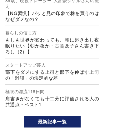
89歳、現役トレーダー 大富豪シゲルさんの教
え
【NG習慣】パッと見の印象で株を買うのは
なぜダメなの？
暮らしの信じ方
もしも世界が変わっても、朝に起き出し夜
眠りたい【朝か夜か・古賀及子さん書き下
ろし（2）】
スタートアップ芸人
部下をダメにする上司と部下を伸ばす上司
の「雑談」の決定的な差
極限の漂流118日間
肩書きがなくても十二分に評価される人の
共通点・ベスト1
最新記事一覧