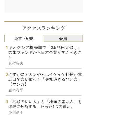
アクセスランキング
経営・戦略
会員
キオクシア株売却で「2.5兆円大儲け」
の米ファンドから日本企業が学ぶべきこ
と
真壁昭夫
さすがにアカンやろ…イケイケ社長が電
話口で言い放った「失礼過ぎるひと言」
【マンガ】
岩本有平
「地頭のいい人」と「地頭の悪い人」を
残酷に分断する、たった1つの違い。
小川晶子