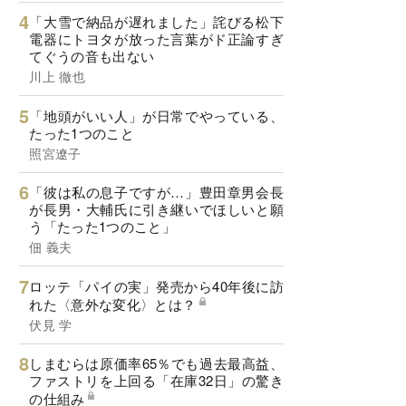
「大雪で納品が遅れました」詫びる松下
電器にトヨタが放った言葉がド正論すぎ
てぐうの音も出ない
川上 徹也
「地頭がいい人」が日常でやっている、
たった1つのこと
照宮遼子
「彼は私の息子ですが…」豊田章男会長
が長男・大輔氏に引き継いでほしいと願
う「たった1つのこと」
佃 義夫
ロッテ「パイの実」発売から40年後に訪
れた〈意外な変化〉とは？
伏見 学
しまむらは原価率65％でも過去最高益、
ファストリを上回る「在庫32日」の驚き
の仕組み