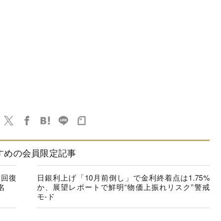
すめの会員限定記事
に回復
日銀利上げ「10月前倒し」で金利終着点は1.75%
名
か、展望レポートで鮮明“物価上振れリスク”警戒
モ-ド