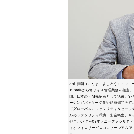
小山義朗（こやま・よしろう）／ソニ
1988年からオフィス管理業務を担当
開。日本のＦＭ先駆者として活躍。9
ーシングパッケージ化や購買部門を持
てグローバルにファシリティ＆セーフテ
ルのファシリティ環境、安全衛生、サ
担当。07年～09年ソニーファシリテ
ィオフィスサービスコンソーシアム(ＦＯ
表。