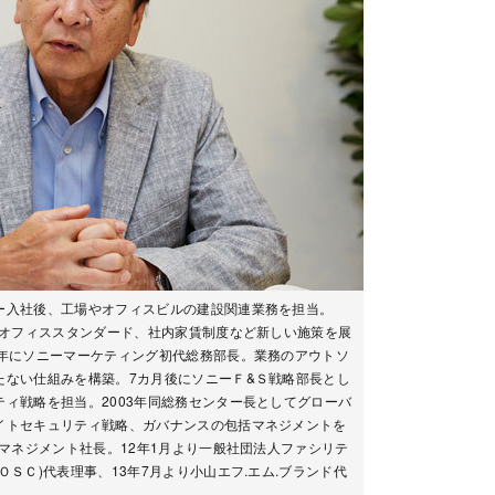
ー入社後、工場やオフィスビルの建設関連業務を担当。
。オフィススタンダード、社内家賃制度など新しい施策を展
7年にソニーマーケティング初代総務部長。業務のアウトソ
たない仕組みを構築。7カ月後にソニーＦ&Ｓ戦略部長とし
ィ戦略を担当。2003年同総務センター長としてグローバ
イトセキュリティ戦略、ガバナンスの包括マネジメントを
ィマネジメント社長。12年1月より一般社団法人ファシリテ
ＳＣ)代表理事、13年7月より小山エフ.エム.ブランド代