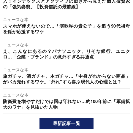
入！インデックスとアクティブの動きから見えた個人投資家
の「強気姿勢」【投資信託の最前線】
ニュースな本
スマホが使えないので…「演歌界の貴公子」を追う90代祖母
を孫が応援するワケ
ニュースな本
え、こんなにあるの？パナソニック、りそな銀行、ユニク
ロ…「企業・ブランド」の意外すぎる共通点
ニュースな本
旅ガチャ、酒ガチャ、本ガチャ…「中身がわからない商品」
がバカ売れするワケ。“外れ”すら喜ぶ現代人の心理とは？
ニュースな本
防衛費を増やすだけでは国は守れない…約100年前に「軍備拡
大のワナ」を見抜いた人物
最新記事一覧