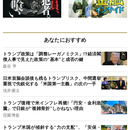
あなたにおすすめ
トランプ政策は「調整レーガノミクス」!?経済閣
僚人事で見えた政策の“基本”と成否の鍵
森谷 亨
日米首脳会談後も残るトランプリスク、中間選挙
重視で先鋭化する「米国第一主義」の次の一手
浅井優汰
トランプ復権で米インフレ再燃!「円安・金利急
騰」で日銀が“複雑骨折”しかねない理由
窪園博俊
トランプ米国が傾斜する“力の支配”、「安保・