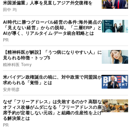
米国派偏重」人事を見直しアジア外交復権を
田中 均
AI時代に勝つグローバル経営の条件:海外拠点の
「見えない経営」からの脱却。「二層ERP」と
AIが導く、リアルタイム·データ統合戦略とは
PR
【精神科医が解説】「うつ病になりやすい人」に
見られる特徴・トップ5
精神科医 Tomy
米バイデン政権誕生の暁に、対中政策で同盟国が
求められる「覚悟」とは
安井明彦
なぜ「フリーアドレス」は失敗するのか? 高額な
オフィス改修がムダになる「フリーアドレスの座
席予約が定着しない元凶」と組織の生産性を上げ
る解決策とは
PR