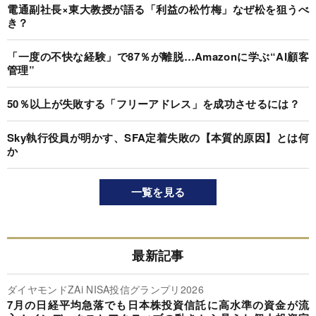
電通副社長×東大教授が語る「利益の松竹梅」なぜ松を狙うべ
き？
「一度の不快な経験」で87％が離脱…Amazonに学ぶ“AI顧客
管理”
50％以上が失敗する「フリーアドレス」を成功させるには？
Sky執行役員が明かす、SFA定着失敗の【本質的原因】とは何
か
一覧を見る
最新記事
ダイヤモンドZAi NISA投信グランプリ2026
7月の日経平均急落でも日本株投資信託に高水準の資金が流