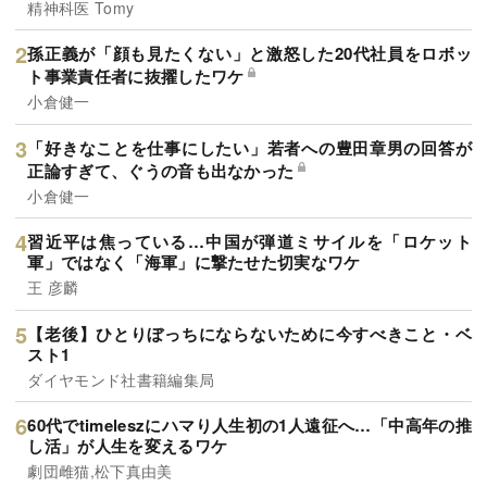
精神科医 Tomy
孫正義が「顔も見たくない」と激怒した20代社員をロボッ
ト事業責任者に抜擢したワケ
小倉健一
「好きなことを仕事にしたい」若者への豊田章男の回答が
正論すぎて、ぐうの音も出なかった
小倉健一
習近平は焦っている…中国が弾道ミサイルを「ロケット
軍」ではなく「海軍」に撃たせた切実なワケ
王 彦麟
【老後】ひとりぼっちにならないために今すべきこと・ベ
スト1
ダイヤモンド社書籍編集局
60代でtimeleszにハマり人生初の1人遠征へ…「中高年の推
し活」が人生を変えるワケ
劇団雌猫,松下真由美