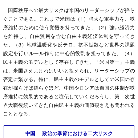
国際秩序への最大リスクは米国のリーダーシップが揺ら
ぐことである。これまで米国は（1）強大な軍事力を、秩
序維持のために使う覚悟を持ってきた、（2）強い経済力
を維持し、自由貿易を含む自由主義経済体制を守ってき
た、（3）地球温暖化や反テロ、抗不拡散など世界の課題
設定を行いルール作りに中心的役割を担ってきた、（4）
民主主義のモデルとして存在してきた。「米国第一」主義
は、米国さえよければいいと捉えられ、リーダーシップの
否定に繋がる。特に、民主主義のモデルとしての米国の存
在が揺らげば揺らぐほど、中国やロシアは自国の体制が秩
序維持に効果的であると喧伝していくだろうし、第二次世
界大戦後続いてきた自由民主主義の価値観さえも問われる
こととなる。
中国──政治の季節における二大リスク