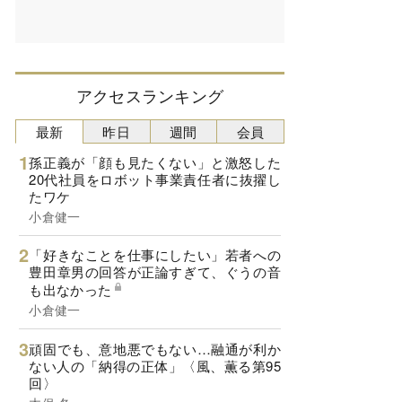
アクセスランキング
最新
昨日
週間
会員
孫正義が「顔も見たくない」と激怒した
20代社員をロボット事業責任者に抜擢し
たワケ
小倉健一
「好きなことを仕事にしたい」若者への
豊田章男の回答が正論すぎて、ぐうの音
も出なかった
小倉健一
頑固でも、意地悪でもない…融通が利か
ない人の「納得の正体」〈風、薫る第95
回〉