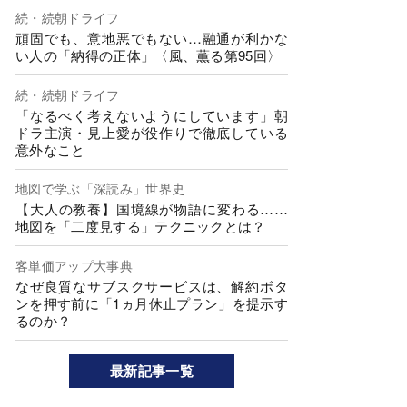
続・続朝ドライフ
頑固でも、意地悪でもない…融通が利かな
い人の「納得の正体」〈風、薫る第95回〉
続・続朝ドライフ
「なるべく考えないようにしています」朝
ドラ主演・見上愛が役作りで徹底している
意外なこと
地図で学ぶ「深読み」世界史
【大人の教養】国境線が物語に変わる……
地図を「二度見する」テクニックとは？
客単価アップ大事典
なぜ良質なサブスクサービスは、解約ボタ
ンを押す前に「1ヵ月休止プラン」を提示す
るのか？
最新記事一覧