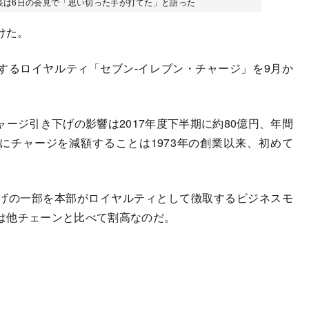
長は6日の会見で「思い切った手が打てた」と語った
けた。
するロイヤルティ「セブン-イレブン・チャージ」を9月か
ジ引き下げの影響は2017年度下半期に約80億円、年間
にチャージを減額することは1973年の創業以来、初めて
げの一部を本部がロイヤルティとして徴取するビジネスモ
は他チェーンと比べて割高なのだ。