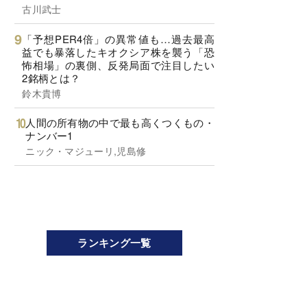
古川武士
「予想PER4倍」の異常値も…過去最高
益でも暴落したキオクシア株を襲う「恐
怖相場」の裏側、反発局面で注目したい
2銘柄とは？
鈴木貴博
人間の所有物の中で最も高くつくもの・
ナンバー1
ニック・マジューリ,児島修
ランキング一覧