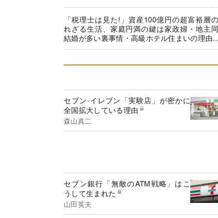
「税理士は見た!」資産100億円の超富裕層
れざる生活、家庭円満の鍵は家政婦・地主
結婚が多い裏事情・高級ホテル住まいの理由..
セブン-イレブン「実験店」が密かに
全国拡大している理由
森山真二
セブン銀行「無敵のATM戦略」はこ
うして生まれた
山田英夫