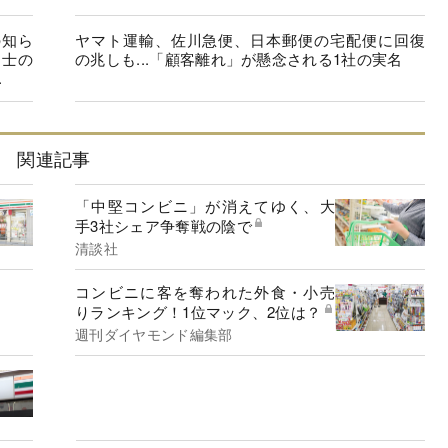
の知ら
ヤマト運輸、佐川急便、日本郵便の宅配便に回復
同士の
の兆しも...「顧客離れ」が懸念される1社の実名
.
関連記事
「中堅コンビニ」が消えてゆく、大
手3社シェア争奪戦の陰で
清談社
コンビニに客を奪われた外食・小売
りランキング！1位マック、2位は？
週刊ダイヤモンド編集部