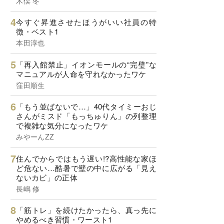
木俣 冬
今すぐ昇進させたほうがいい社員の特
徴・ベスト1
本田淳也
「再入館禁止」イオンモールの“完璧”な
マニュアルが人命を守れなかったワケ
窪田順生
「もう並ばないで…」40代タイミーおじ
さんがミスド「もっちゅりん」の列整理
で複雑な気分になったワケ
みやーんZZ
住んでからではもう遅い!?高性能な家ほ
ど危ない…酷暑で壁の中に広がる「見え
ないカビ」の正体
長嶋 修
「筋トレ」を続けたかったら、真っ先に
やめるべき習慣・ワースト1