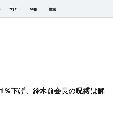
学び
特集
書籍
1％下げ、鈴木前会長の呪縛は解