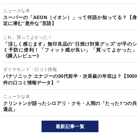
ニュースな本
スーパーの「AEON（イオン）」って何語か知ってる？【身
近に潜む“意外な”言語】
これ、買ってよかった！
「涼しく感じます」無印良品の“日焼け対策グッズ”が手のシ
ミ予防に便利！「フィット感が良い」「買ってよかった」
《購入レビュー》
ダイヤモンド・口コミ情報
パナソニック エナジーの50代前半・次長級の年収は？【5000
件の口コミ情報データ】
ニュースな本
クリントンが語ったシロアリ・クモ・人間の「たった1つの共
通点」
最新記事一覧