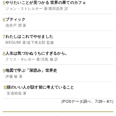
やりたいことが見つかる 世界の果てのカフェ
ジョン・ストレルキー 著/鹿田昌美 訳
ブティック
池井戸 潤 著
わたしはこれでやせました
MEGUMI 著/道下将太郎 監修
人生は気づかぬうちにすぎるから。
クリス・ギレボー 著/児島 修 訳
地図で学ぶ「深読み」世界史
伊藤 敏 著
頭のいい人が話す前に考えていること
安達裕哉 著
(POSデータ調べ、7/26～8/1)