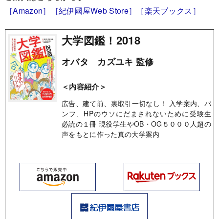
［Amazon］
［紀伊國屋Web Store］
［楽天ブックス］
大学図鑑！2018
オバタ カズユキ 監修
＜内容紹介＞
広告、建て前、裏取引一切なし！ 入学案内、パ
ンフ、HPのウソにだまされないために受験生
必読の１冊 現役学生やOB・OG５０００人超の
声をもとに作った真の大学案内