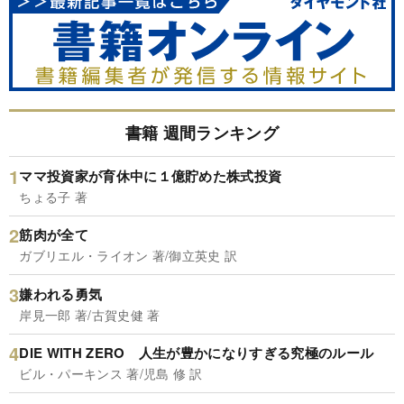
書籍 週間ランキング
ママ投資家が育休中に１億貯めた株式投資
ちょる子 著
筋肉が全て
ガブリエル・ライオン 著/御立英史 訳
嫌われる勇気
岸見一郎 著/古賀史健 著
DIE WITH ZERO 人生が豊かになりすぎる究極のルール
ビル・パーキンス 著/児島 修 訳