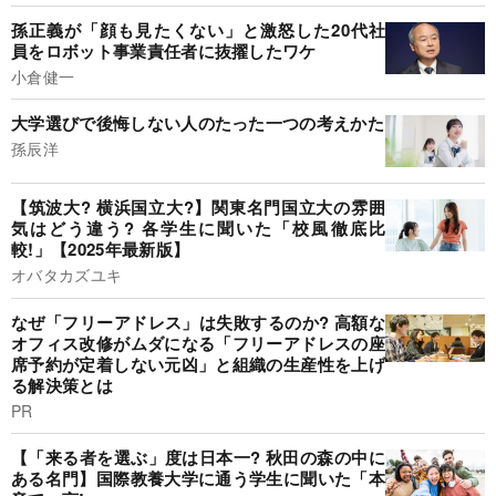
孫正義が「顔も見たくない」と激怒した20代社
員をロボット事業責任者に抜擢したワケ
小倉健一
大学選びで後悔しない人のたった一つの考えかた
孫辰洋
【筑波大? 横浜国立大?】関東名門国立大の雰囲
気はどう違う? 各学生に聞いた「校風徹底比
較!」【2025年最新版】
オバタカズユキ
なぜ「フリーアドレス」は失敗するのか? 高額な
オフィス改修がムダになる「フリーアドレスの座
席予約が定着しない元凶」と組織の生産性を上げ
る解決策とは
PR
【「来る者を選ぶ」度は日本一? 秋田の森の中に
ある名門】国際教養大学に通う学生に聞いた「本