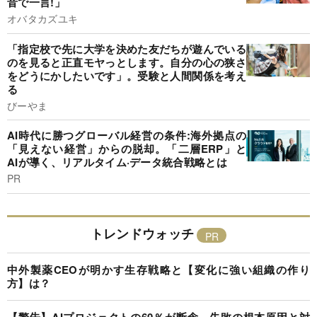
音で一言!」
オバタカズユキ
「指定校で先に大学を決めた友だちが遊んでいる
のを見ると正直モヤっとします。自分の心の狭さ
をどうにかしたいです」。受験と人間関係を考え
る
びーやま
AI時代に勝つグローバル経営の条件:海外拠点の
「見えない経営」からの脱却。「二層ERP」と
AIが導く、リアルタイム·データ統合戦略とは
PR
トレンドウォッチ
中外製薬CEOが明かす生存戦略と【変化に強い組織の作り
方】は？
【警告】AIプロジェクトの60％が断念、失敗の根本原因と対