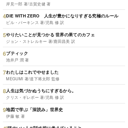
岸見一郎 著/古賀史健 著
DIE WITH ZERO 人生が豊かになりすぎる究極のルール
ビル・パーキンス 著/児島 修 訳
やりたいことが見つかる 世界の果てのカフェ
ジョン・ストレルキー 著/鹿田昌美 訳
ブティック
池井戸 潤 著
わたしはこれでやせました
MEGUMI 著/道下将太郎 監修
人生は気づかぬうちにすぎるから。
クリス・ギレボー 著/児島 修 訳
地図で学ぶ「深読み」世界史
伊藤 敏 著