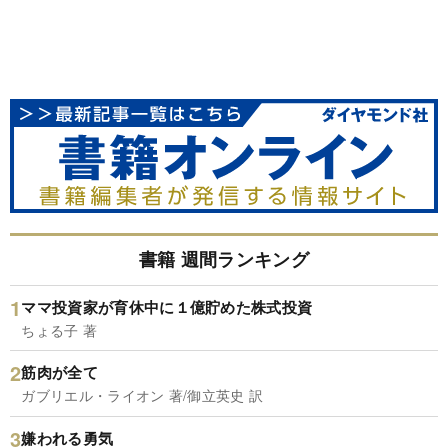
書籍 週間ランキング
ママ投資家が育休中に１億貯めた株式投資
ちょる子 著
筋肉が全て
ガブリエル・ライオン 著/御立英史 訳
嫌われる勇気