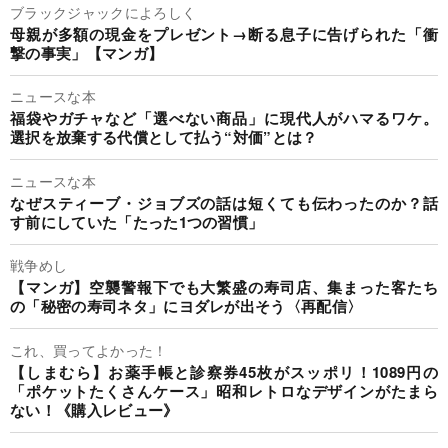
ブラックジャックによろしく
母親が多額の現金をプレゼント→断る息子に告げられた「衝
撃の事実」【マンガ】
ニュースな本
福袋やガチャなど「選べない商品」に現代人がハマるワケ。
選択を放棄する代償として払う“対価”とは？
ニュースな本
なぜスティーブ・ジョブズの話は短くても伝わったのか？話
す前にしていた「たった1つの習慣」
戦争めし
【マンガ】空襲警報下でも大繁盛の寿司店、集まった客たち
の「秘密の寿司ネタ」にヨダレが出そう〈再配信〉
これ、買ってよかった！
【しまむら】お薬手帳と診察券45枚がスッポリ！1089円の
「ポケットたくさんケース」昭和レトロなデザインがたまら
ない！《購入レビュー》