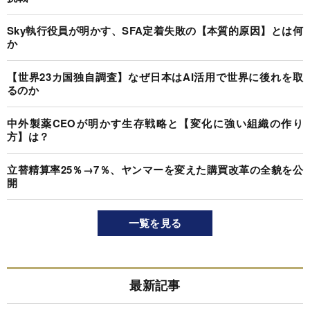
Sky執行役員が明かす、SFA定着失敗の【本質的原因】とは何
か
【世界23カ国独自調査】なぜ日本はAI活用で世界に後れを取
るのか
中外製薬CEOが明かす生存戦略と【変化に強い組織の作り
方】は？
立替精算率25％→7％、ヤンマーを変えた購買改革の全貌を公
開
一覧を見る
最新記事