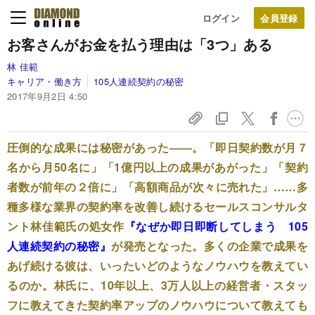
ログイン
お客さんがお金を払う理由は「3つ」ある
林 佳範
キャリア・働き方
105人連続契約の秘密
2017年9月2日 4:50
圧倒的な成果には秘密があった――。「即日契約数が月７
名から月50名に」「1億円以上の成果があがった」「契約
者数が前年の２倍に」「高額商品が次々に売れた」……多
種多様な業界の契約率を改善し続けるセールスコンサルタ
ント林佳範氏の処女作
『なぜか即日即断してしまう 105
人連続契約の秘密』
が発売となった。多くの企業で成果を
あげ続ける彼は、いったいどのようなノウハウを教えてい
るのか。林氏に、10年以上、3万人以上の経営者・スタッ
フに教えてきた契約率アップのノウハウについて教えても