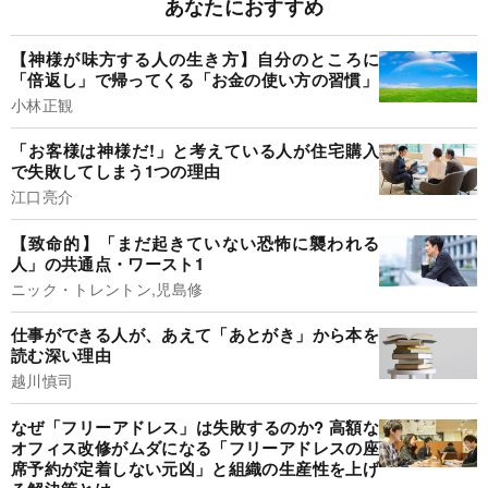
あなたにおすすめ
【神様が味方する人の生き方】自分のところに
「倍返し」で帰ってくる「お金の使い方の習慣」
小林正観
「お客様は神様だ!」と考えている人が住宅購入
で失敗してしまう1つの理由
江口亮介
【致命的】「まだ起きていない恐怖に襲われる
人」の共通点・ワースト1
ニック・トレントン,児島修
仕事ができる人が、あえて「あとがき」から本を
読む深い理由
越川慎司
なぜ「フリーアドレス」は失敗するのか? 高額な
オフィス改修がムダになる「フリーアドレスの座
席予約が定着しない元凶」と組織の生産性を上げ