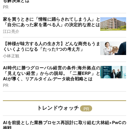
る解決策とは
PR
家を買うときに「情報に踊らされてしまう人」と
「自分にあった家を選べる人」の決定的な差とは
江口亮介
【神様が味方する人の生き方】どんな商売もうま
くいくようになる「たった1つの考え方」
小林正観
AI時代に勝つグローバル経営の条件:海外拠点の
「見えない経営」からの脱却。「二層ERP」と
AIが導く、リアルタイム·データ統合戦略とは
PR
トレンドウォッチ
AIを前提とした業務プロセス再設計に取り組む大林組×PwCの
挑戦