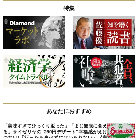
特集
あなたにおすすめ
「美味すぎてひっくり返った」「まじ無限に食え
る」サイゼリヤの“250円デザート”幸福感がえげ
つない!「行ったら食べずにはいられない」《実