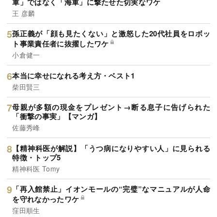
軍」ではなく「海軍」に撃たせた切実なワケ
王 彦麟
孫正義が「顔も見たくない」と激怒した20代社員をロボッ
ト事業責任者に抜擢したワケ
小倉健一
本当に幸せになれる考え方・ベスト1
柴田賢三
母親が多額の現金をプレゼント→断る息子に告げられた
「衝撃の事実」【マンガ】
佐藤秀峰
【精神科医が解説】「うつ病になりやすい人」に見られる
特徴・トップ5
精神科医 Tomy
「再入館禁止」イオンモールの“完璧”なマニュアルが人命
を守れなかったワケ
窪田順生