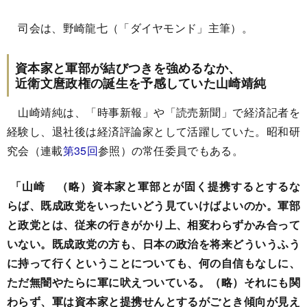
司会は、野崎龍七（「ダイヤモンド」主筆）。
資本家と軍部が結びつきを強めるなか、
近衛文麿政権の誕生を予感していた山崎靖純
山崎靖純は、「時事新報」や「読売新聞」で経済記者を
経験し、退社後は経済評論家として活躍していた。昭和研
究会（連載
第35回
参照）の常任委員でもある。
「山崎 （略）資本家と軍部とが固く提携するとするな
らば、既成政党をいったいどう見ていけばよいのか。軍部
と政党とは、従来の行きがかり上、相変わらずかみ合って
いない。既成政党の方も、日本の政治を将来どういうふう
に持って行くということについても、何の自信もなしに、
ただ無闇やたらに軍に吠えついている。（略）それにも関
わらず、軍は資本家と提携せんとするがごとき傾向が見え