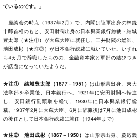
ているのです。」
座談会の時点（1937年2月）で、内閣は陸軍出身の林銑
十郎首相のもと、安田財閥出身の日本興業銀行総裁・結城
豊太郎（★注①）が大蔵大臣に就任し、三井財閥の総帥、
池田成彬（★注②）が日本銀行総裁に就いていた。いずれ
も4ヵ月で辞職したものの、金融資本家と軍部の結びつき
が話題になっていたようだ。
★注① 結城豊太郎（1877－1951）
は山形県出身、東大
法学部を卒業後、日本銀行へ。1921年に安田財閥へ転進
し、安田銀行副頭取を経て、1930年に日本興業銀行総
裁。1937年2月に大蔵大臣、6月に辞職後は7月に池田成彬
の後任として日本銀行総裁に就任（1944年まで）
★注② 池田成彬（1867－1950）
は山形県出身、慶応義