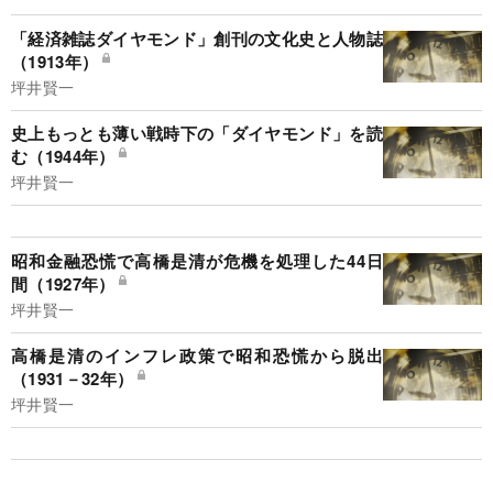
「経済雑誌ダイヤモンド」創刊の文化史と人物誌
（1913年）
坪井賢一
史上もっとも薄い戦時下の「ダイヤモンド」を読
む（1944年）
坪井賢一
昭和金融恐慌で高橋是清が危機を処理した44日
間（1927年）
坪井賢一
高橋是清のインフレ政策で昭和恐慌から脱出
（1931－32年）
坪井賢一