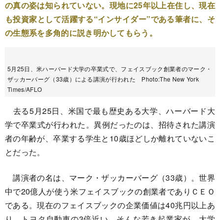
の真の姿は知られていない。現地に25年以上在住し、現在
も投資家として活躍する“インサイダー”である筆者に、そ
の生態系を多角的に説き明かしてもらう。
5月25日、米ハーバード大学の卒業式で、フェイスブック創業者のマーク・
ザッカーバーグ（33歳）による講演が行われた Photo:The New York
Times/AFLO
去る5月25日、米国で最も歴史ある大学、ハーバード大
学で卒業式が行われた。異例だったのは、招待された講演
者の年齢が、卒業する学生と10歳ほどしか離れていないこ
とだった。
講演者の名は、マーク・ザッカーバーグ（33歳）。世界
中で20億人が使う米フェイスブックの創業者でありＣＥＯ
である。現在のフェイスブックの企業価値は40兆円以上あ
り、トヨタ自動車の3倍近い。そんな若き起業家が、大学