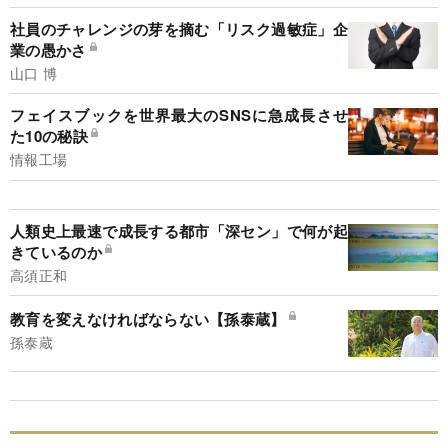
社員のチャレンジの芽を摘む「リスク過敏症」企
業の愚かさ
山口 博
フェイスブックを世界最大のSNSに急成長させ
た10の秘訣
情報工場
人類史上最速で成長する都市「深セン」で何が起
きているのか
高須正和
教育を変えなければならない【孫泰蔵】
孫泰蔵