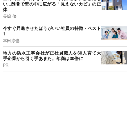
い...酷暑で壁の中に広がる「見えないカビ」の正
体
長嶋 修
今すぐ昇進させたほうがいい社員の特徴・ベスト
1
本田淳也
地方の防水工事会社が正社員職人を60人育て大
手企業から引く手あまた。年商は30倍に
PR