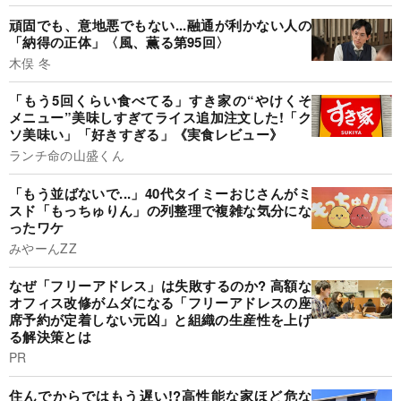
頑固でも、意地悪でもない...融通が利かない人の
「納得の正体」〈風、薫る第95回〉
木俣 冬
「もう5回くらい食べてる」すき家の“やけくそ
メニュー”美味しすぎてライス追加注文した!「ク
ソ美味い」「好きすぎる」《実食レビュー》
ランチ命の山盛くん
「もう並ばないで...」40代タイミーおじさんがミ
スド「もっちゅりん」の列整理で複雑な気分にな
ったワケ
みやーんZZ
なぜ「フリーアドレス」は失敗するのか? 高額な
オフィス改修がムダになる「フリーアドレスの座
席予約が定着しない元凶」と組織の生産性を上げ
る解決策とは
PR
住んでからではもう遅い!?高性能な家ほど危な