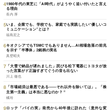
1980年代の東芝に「AI時代」がようやく追い付いたと言え
る理由
長内 厚
いま、企業でも、学校でも、家庭でも実践したい“優しいコ
ミュニケーション”とは？
福島宏之
キオクシアでもTSMCでもありません…AI相場急落の前兆
を示す「半導体」2銘柄の実名
真壁昭夫
「大雪で納品が遅れました」詫びる松下電器にトヨタが放
った言葉がド正論すぎてぐうの音も出ない
川上 徹也
「市場経済は最悪である――それ以外を除いては」。「株
主第一主義」は本当に悪なのか？
橘玲
ロッテ「パイの実」発売から40年後に訪れた〈意外な変