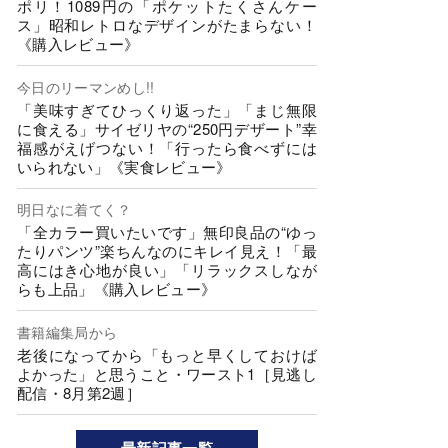
ポリ！1089円の「ポケットたくさんケー
ス」昭和レトロなデザインがたまらない！
《購入レビュー》
今日のリーマンめし!!
「美味すぎてひっくり返った」「まじ無限
に食える」サイゼリヤの“250円デザート”幸
福感がえげつない！「行ったら食べずには
いられない」《実食レビュー》
明日なに着てく？
「全カラー買いたいです」無印良品の“ゆっ
たりパンツ”楽ちんなのにキレイ見え！「最
高にはき心地が良い」「リラックスしなが
らも上品」《購入レビュー》
書籍編集局から
老後になってから「もっと早くしておけば
よかった」と思うこと・ワースト1［見逃し
配信・8月第2週］
最新記事一覧