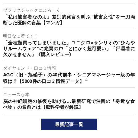
ブラックジャックによろしく
「私は被害者なのよ」差別的発言を叫ぶ“被害女性”を一刀両
断した医師の言葉【マンガ】
明日なに着てく？
「全種類買ってしまいました」ユニクロ×サンリオの“ひんや
りルームウェア”に絶賛の声「とにかく超可愛い」「部屋着に
欠かせません」《購入レビュー》
ダイヤモンド・口コミ情報
AGC（旧・旭硝子）の40代前半・シニアマネージャー級の年
収は？【5000件の口コミ情報データ】
ニュースな本
脳の神経細胞の修復を助ける…最新研究で注目の「身近な食
べ物」の名前とは【脳科学者が解説】
最新記事一覧