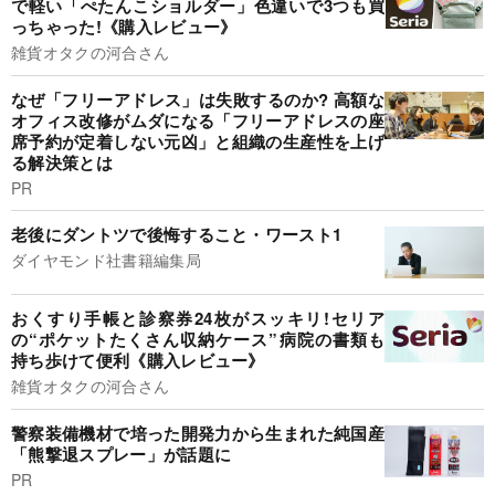
で軽い「ぺたんこショルダー」色違いで3つも買
っちゃった!《購入レビュー》
雑貨オタクの河合さん
なぜ「フリーアドレス」は失敗するのか? 高額な
オフィス改修がムダになる「フリーアドレスの座
席予約が定着しない元凶」と組織の生産性を上げ
る解決策とは
PR
老後にダントツで後悔すること・ワースト1
ダイヤモンド社書籍編集局
おくすり手帳と診察券24枚がスッキリ!セリア
の“ポケットたくさん収納ケース”病院の書類も
持ち歩けて便利《購入レビュー》
雑貨オタクの河合さん
警察装備機材で培った開発力から生まれた純国産
「熊撃退スプレー」が話題に
PR