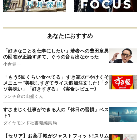
あなたにおすすめ
「好きなことを仕事にしたい」若者への豊田章男
の回答が正論すぎて、ぐうの音も出なかった
小倉健一
「もう5回くらい食べてる」すき家の“やけくそ
メニュー”美味しすぎてライス追加注文した!「ク
ソ美味い」「好きすぎる」《実食レビュー》
ランチ命の山盛くん
すさまじく仕事ができる人の「休日の習慣」ベス
ト1
ダイヤモンド社書籍編集局
【セリア】お薬手帳がジャストフィット!スリム