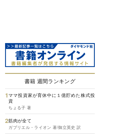
書籍 週間ランキング
ママ投資家が育休中に１億貯めた株式投
資
ちょる子 著
筋肉が全て
ガブリエル・ライオン 著/御立英史 訳