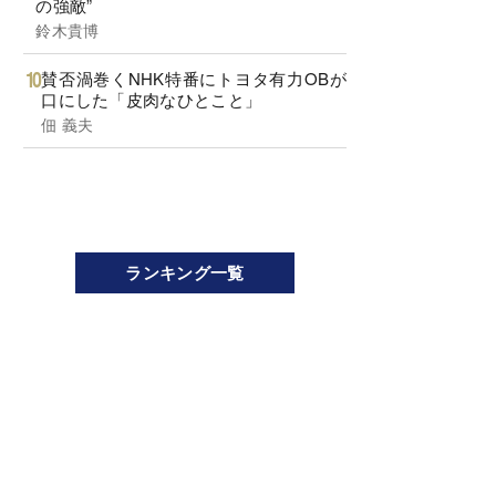
の強敵”
鈴木貴博
賛否渦巻くNHK特番にトヨタ有力OBが
口にした「皮肉なひとこと」
佃 義夫
ランキング一覧