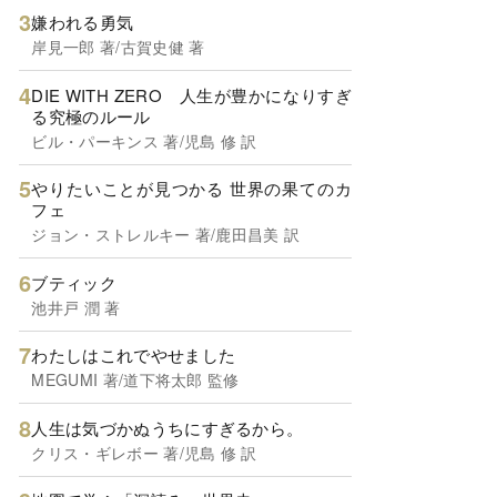
嫌われる勇気
岸見一郎 著/古賀史健 著
DIE WITH ZERO 人生が豊かになりすぎ
る究極のルール
ビル・パーキンス 著/児島 修 訳
やりたいことが見つかる 世界の果てのカ
フェ
ジョン・ストレルキー 著/鹿田昌美 訳
ブティック
池井戸 潤 著
わたしはこれでやせました
MEGUMI 著/道下将太郎 監修
人生は気づかぬうちにすぎるから。
クリス・ギレボー 著/児島 修 訳