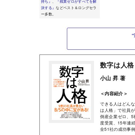
持ち』
、
『残業ゼロがすべてを解
決する』
などベスト＆ロングセラ
ー多数。
数字は人格
小山 昇 著
＜内容紹介＞
できる人はどん
は人格」で社員が
倒産企業ゼロ、5
度受賞、15年連
全51社の成功事