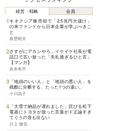
経営・戦略
会員
キオクシア株売却で「2.5兆円大儲け」
の米ファンドから日本企業が学ぶべきこ
と
真壁昭夫
さすがにアカンやろ…イケイケ社長が電
話口で言い放った「失礼過ぎるひと言」
【マンガ】
岩本有平
「地頭のいい人」と「地頭の悪い人」を
残酷に分断する、たった1つの違い。
小川晶子
「大雪で納品が遅れました」詫びる松下
電器にトヨタが放った言葉がド正論すぎ
てぐうの音も出ない
川上 徹也