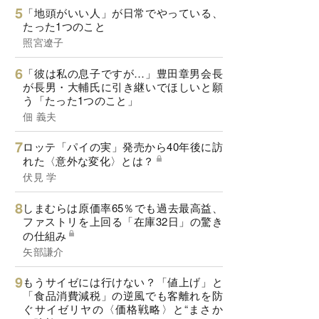
「地頭がいい人」が日常でやっている、
たった1つのこと
照宮遼子
「彼は私の息子ですが…」豊田章男会長
が長男・大輔氏に引き継いでほしいと願
う「たった1つのこと」
佃 義夫
ロッテ「パイの実」発売から40年後に訪
れた〈意外な変化〉とは？
伏見 学
しまむらは原価率65％でも過去最高益、
ファストリを上回る「在庫32日」の驚き
の仕組み
矢部謙介
もうサイゼには行けない？「値上げ」と
「食品消費減税」の逆風でも客離れを防
ぐサイゼリヤの〈価格戦略〉と“まさか