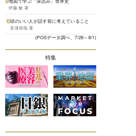
地図で学ぶ「深読み」世界史
伊藤 敏 著
頭のいい人が話す前に考えていること
安達裕哉 著
(POSデータ調べ、7/26～8/1)
特集