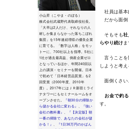
社員は基本的
小山昇（こやま・のぼる）
だから面倒く
株式会社武蔵野代表取締役社長。
「大卒は2人だけ、それなりの人
材しか集まらなかった落ちこぼれ
そもそも
社
集団」を15年連続増収の優良企業
らやり続け
ま
に育てる。「数字は人格」をモッ
トーに、700社以上を指導。5社に
言うことを聞
1社が過去最高益、倒産企業ゼロ
となっているほか、年間240回以
しようと考え
上の講演・セミナーを開催。日本
で初めて「日本経営品質賞」を2
面倒くさいこ
回受賞（2000年度、2010年
度）。2017年にはＪＲ新宿ミライ
ナタワーにもセミナールームをオ
お金で釣
ープンさせた。
『朝30分の掃除か
す。
ら儲かる会社に変わる』
、
『強い
会社の教科書』
、
『【決定版】朝
一番の掃除で、あなたの会社が儲
かる！』
、
『1日36万円のかばん