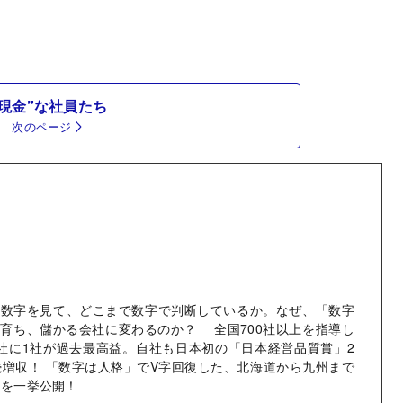
“現金”な社員たち
次のページ
な数字を見て、どこまで数字で判断しているか。なぜ、「数字
育ち、儲かる会社に変わるのか？ 全国700社以上を指導し
社に1社が過去最高益。自社も日本初の「日本経営品質賞」2
続増収！ 「数字は人格」でV字回復した、北海道から九州まで
例を一挙公開！