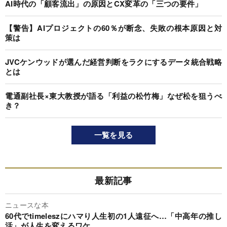
AI時代の「顧客流出」の原因とCX変革の「三つの要件」
【警告】AIプロジェクトの60％が断念、失敗の根本原因と対
策は
JVCケンウッドが選んだ経営判断をラクにするデータ統合戦略
とは
電通副社長×東大教授が語る「利益の松竹梅」なぜ松を狙うべ
き？
一覧を見る
最新記事
ニュースな本
60代でtimeleszにハマり人生初の1人遠征へ…「中高年の推し
活」が人生を変えるワケ