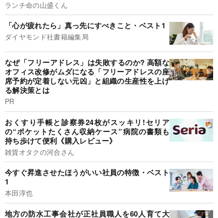
ランチ命の山盛くん
「心が疲れたら」真っ先にすべきこと・ベスト1
ダイヤモンド社書籍編集局
なぜ「フリーアドレス」は失敗するのか? 高額な
オフィス改修がムダになる「フリーアドレスの座
席予約が定着しない元凶」と組織の生産性を上げ
る解決策とは
PR
おくすり手帳と診察券24枚がスッキリ!セリア
の“ポケットたくさん収納ケース”病院の書類も
持ち歩けて便利《購入レビュー》
雑貨オタクの河合さん
今すぐ昇進させたほうがいい社員の特徴・ベスト
1
本田淳也
地方の防水工事会社が正社員職人を60人育て大