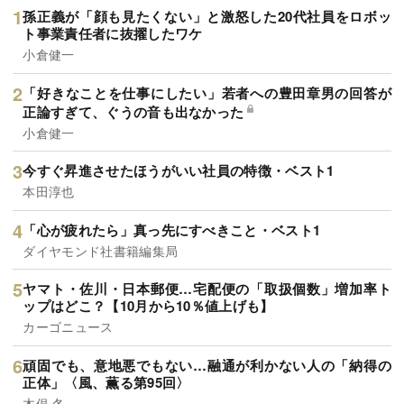
孫正義が「顔も見たくない」と激怒した20代社員をロボッ
ト事業責任者に抜擢したワケ
小倉健一
「好きなことを仕事にしたい」若者への豊田章男の回答が
正論すぎて、ぐうの音も出なかった
小倉健一
今すぐ昇進させたほうがいい社員の特徴・ベスト1
本田淳也
「心が疲れたら」真っ先にすべきこと・ベスト1
ダイヤモンド社書籍編集局
ヤマト・佐川・日本郵便…宅配便の「取扱個数」増加率ト
ップはどこ？【10月から10％値上げも】
カーゴニュース
頑固でも、意地悪でもない…融通が利かない人の「納得の
正体」〈風、薫る第95回〉
木俣 冬