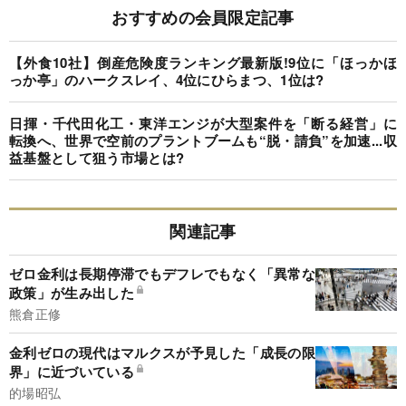
おすすめの会員限定記事
【外食10社】倒産危険度ランキング最新版!9位に「ほっかほ
っか亭」のハークスレイ、4位にひらまつ、1位は?
日揮・千代田化工・東洋エンジが大型案件を「断る経営」に
転換へ、世界で空前のプラントブームも“脱・請負”を加速...収
益基盤として狙う市場とは?
関連記事
ゼロ金利は長期停滞でもデフレでもなく「異常な
政策」が生み出した
熊倉正修
金利ゼロの現代はマルクスが予見した「成長の限
界」に近づいている
的場昭弘