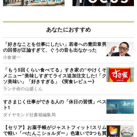
あなたにおすすめ
「好きなことを仕事にしたい」若者への豊田章男
の回答が正論すぎて、ぐうの音も出なかった
小倉健一
「もう5回くらい食べてる」すき家の“やけくそ
メニュー”美味しすぎてライス追加注文した!「ク
ソ美味い」「好きすぎる」《実食レビュー》
ランチ命の山盛くん
すさまじく仕事ができる人の「休日の習慣」ベス
ト1
ダイヤモンド社書籍編集局
【セリア】お薬手帳がジャストフィット!スリム
で軽い「ぺたんこショルダー」色違いで3つも買