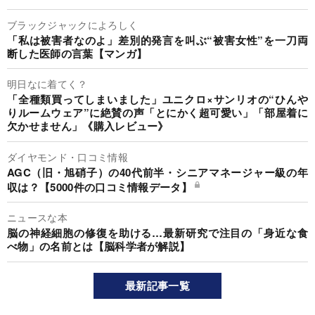
ブラックジャックによろしく
「私は被害者なのよ」差別的発言を叫ぶ“被害女性”を一刀両
断した医師の言葉【マンガ】
明日なに着てく？
「全種類買ってしまいました」ユニクロ×サンリオの“ひんや
りルームウェア”に絶賛の声「とにかく超可愛い」「部屋着に
欠かせません」《購入レビュー》
ダイヤモンド・口コミ情報
AGC（旧・旭硝子）の40代前半・シニアマネージャー級の年
収は？【5000件の口コミ情報データ】
ニュースな本
脳の神経細胞の修復を助ける…最新研究で注目の「身近な食
べ物」の名前とは【脳科学者が解説】
最新記事一覧