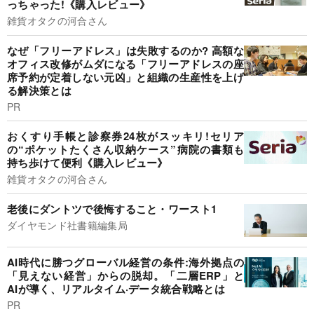
っちゃった!《購入レビュー》
雑貨オタクの河合さん
なぜ「フリーアドレス」は失敗するのか? 高額な
オフィス改修がムダになる「フリーアドレスの座
席予約が定着しない元凶」と組織の生産性を上げ
る解決策とは
PR
おくすり手帳と診察券24枚がスッキリ!セリア
の“ポケットたくさん収納ケース”病院の書類も
持ち歩けて便利《購入レビュー》
雑貨オタクの河合さん
老後にダントツで後悔すること・ワースト1
ダイヤモンド社書籍編集局
AI時代に勝つグローバル経営の条件:海外拠点の
「見えない経営」からの脱却。「二層ERP」と
AIが導く、リアルタイム·データ統合戦略とは
PR