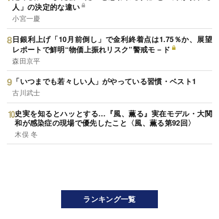
人」の決定的な違い
小宮一慶
日銀利上げ「10月前倒し」で金利終着点は1.75％か、展望
レポートで鮮明“物価上振れリスク”警戒モ－ド
森田京平
「いつまでも若々しい人」がやっている習慣・ベスト1
古川武士
史実を知るとハッとする…『風、薫る』実在モデル・大関
和が感染症の現場で優先したこと〈風、薫る第92回〉
木俣 冬
ランキング一覧