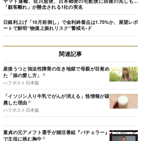
ヤマト運輸、佐川急便、日本郵便の宅配便に回復の兆しも...
「顧客離れ」が懸念される1社の実名
日銀利上げ「10月前倒し」で金利終着点は1.75%か、展望レポ
ートで鮮明“物価上振れリスク”警戒モ-ド
関連記事
産後うつと強迫性障害の生き地獄で母親が目覚め
た「娘の愛し方」
ハフポスト日本版
「イソジン入り牛乳でがんが消える」怪情報が跋
扈した理由
ハフポスト日本版
童貞の元アメフト選手が婚活番組『バチェラー』
で主役に挑む胸中