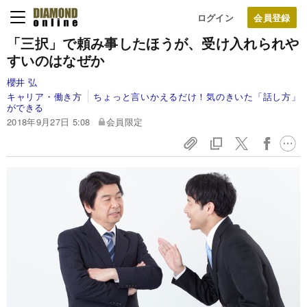
ログイン
「三択」で頼み事したほうが、受け入れられや
すいのはなぜか
櫻井 弘
キャリア・働き方
ちょっと言いかえるだけ！気のきいた「話し方」
ができる
2018年9月27日 5:08
会員限定