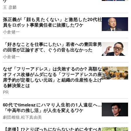
ケ
王 彦麟
孫正義が「顔も見たくない」と激怒した20代社
員をロボット事業責任者に抜擢したワケ
小倉健一
「好きなことを仕事にしたい」若者への豊田章男
の回答が正論すぎて、ぐうの音も出なかった
小倉健一
なぜ「フリーアドレス」は失敗するのか? 高額な
オフィス改修がムダになる「フリーアドレスの座
席予約が定着しない元凶」と組織の生産性を上げ
る解決策とは
PR
60代でtimeleszにハマり人生初の1人遠征へ...
「中高年の推し活」が人生を変えるワケ
劇団雌猫,松下真由美
【老後】ひとりぼっちにならないために今すべき