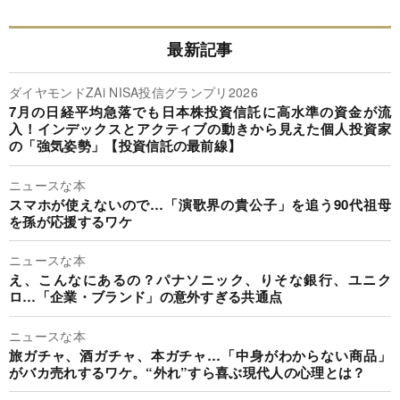
最新記事
ダイヤモンドZAi NISA投信グランプリ2026
7月の日経平均急落でも日本株投資信託に高水準の資金が流
入！インデックスとアクティブの動きから見えた個人投資家
の「強気姿勢」【投資信託の最前線】
ニュースな本
スマホが使えないので…「演歌界の貴公子」を追う90代祖母
を孫が応援するワケ
ニュースな本
え、こんなにあるの？パナソニック、りそな銀行、ユニク
ロ…「企業・ブランド」の意外すぎる共通点
ニュースな本
旅ガチャ、酒ガチャ、本ガチャ…「中身がわからない商品」
がバカ売れするワケ。“外れ”すら喜ぶ現代人の心理とは？