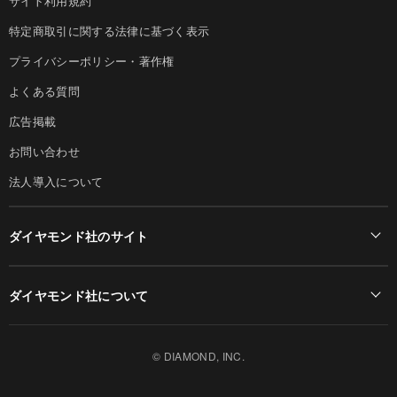
サイト利用規約
特定商取引に関する法律に基づく表示
プライバシーポリシー・著作権
よくある質問
広告掲載
お問い合わせ
法人導入について
ダイヤモンド社のサイト
Diamond Online(English)
ダイヤモンド社について
週刊ダイヤモンド
ダイヤモンド社TOP
DIAMONDハーバード・ビジネス・レビュー
© DIAMOND, INC.
会社概要
ダイヤモンドZAi（デジタル版）