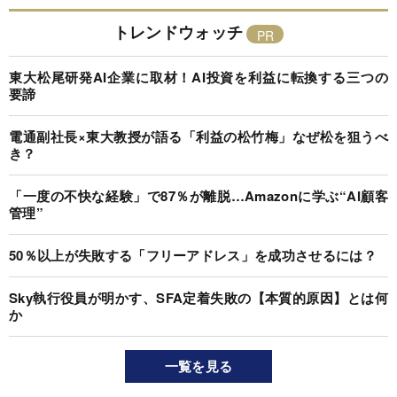
トレンドウォッチ
東大松尾研発AI企業に取材！AI投資を利益に転換する三つの
要諦
電通副社長×東大教授が語る「利益の松竹梅」なぜ松を狙うべ
き？
「一度の不快な経験」で87％が離脱…Amazonに学ぶ“AI顧客
管理”
50％以上が失敗する「フリーアドレス」を成功させるには？
Sky執行役員が明かす、SFA定着失敗の【本質的原因】とは何
か
一覧を見る