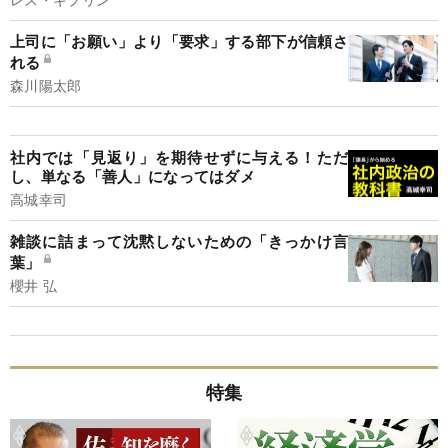
上司に「お願い」より「要求」する部下が信頼さ
れる
森川陽太郎
社内では「見返り」を期待せずに与える！ただ
し、単なる「善人」になってはダメ
高城幸司
雑談に詰まって沈黙しないための「きっかけ言
葉」
櫻井 弘
特集