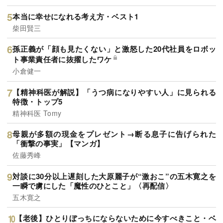
本当に幸せになれる考え方・ベスト1
柴田賢三
孫正義が「顔も見たくない」と激怒した20代社員をロボッ
ト事業責任者に抜擢したワケ
小倉健一
【精神科医が解説】「うつ病になりやすい人」に見られる
特徴・トップ5
精神科医 Tomy
母親が多額の現金をプレゼント→断る息子に告げられた
「衝撃の事実」【マンガ】
佐藤秀峰
対談に30分以上遅刻した大原麗子が“激おこ”の五木寛之を
一瞬で虜にした「魔性のひとこと」〈再配信〉
五木寛之
【老後】ひとりぼっちにならないために今すべきこと・ベ