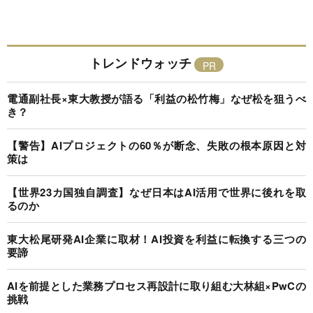
トレンドウォッチ
電通副社長×東大教授が語る「利益の松竹梅」なぜ松を狙うべ
き？
【警告】AIプロジェクトの60％が断念、失敗の根本原因と対
策は
【世界23カ国独自調査】なぜ日本はAI活用で世界に後れを取
るのか
東大松尾研発AI企業に取材！AI投資を利益に転換する三つの
要諦
AIを前提とした業務プロセス再設計に取り組む大林組×PwCの
挑戦