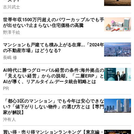
古川武士
世帯年収1500万円超えのパワーカップルでも手
が出せない?止まらない住宅価格の高騰
野澤千絵
マンションも戸建ても積み上がる在庫...「2024年
の不動産市場」はどうなる?
長嶋 修
AI時代に勝つグローバル経営の条件:海外拠点の
「見えない経営」からの脱却。「二層ERP」と
AIが導く、リアルタイム·データ統合戦略とは
PR
「都心3区のマンション」でも今年は安心できな
い?「値下がりしない物件」の選び方とは【専門
家が解説】
沖有人
買い得・売り得マンションランキング【東京編・