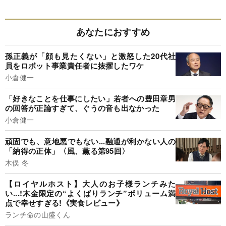
あなたにおすすめ
孫正義が「顔も見たくない」と激怒した20代社
員をロボット事業責任者に抜擢したワケ
小倉健一
「好きなことを仕事にしたい」若者への豊田章男
の回答が正論すぎて、ぐうの音も出なかった
小倉健一
頑固でも、意地悪でもない...融通が利かない人の
「納得の正体」〈風、薫る第95回〉
木俣 冬
【ロイヤルホスト】大人のお子様ランチみた
い...!木金限定の“よくばりランチ”ボリューム満
点で幸せすぎる!《実食レビュー》
ランチ命の山盛くん