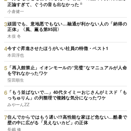
正論すぎて、ぐうの音も出なかった
小倉健一
頑固でも、意地悪でもない…融通が利かない人の「納得の
正体」〈風、薫る第95回〉
木俣 冬
今すぐ昇進させたほうがいい社員の特徴・ベスト1
本田淳也
「再入館禁止」イオンモールの“完璧”なマニュアルが人命
を守れなかったワケ
窪田順生
「もう並ばないで…」40代タイミーおじさんがミスド「も
っちゅりん」の列整理で複雑な気分になったワケ
みやーんZZ
住んでからではもう遅い!?高性能な家ほど危ない…酷暑で
壁の中に広がる「見えないカビ」の正体
長嶋 修