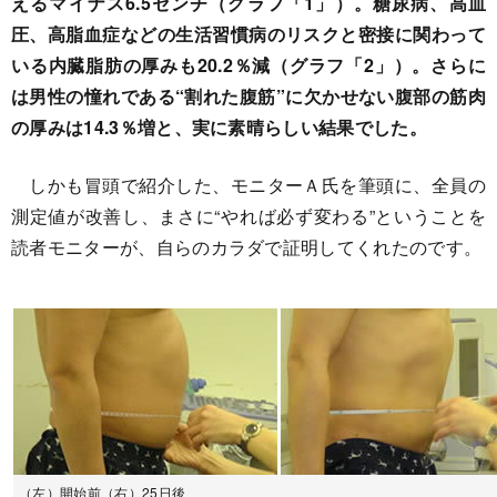
えるマイナス6.5センチ（グラフ「1」）。糖尿病、高血
圧、高脂血症などの生活習慣病のリスクと密接に関わって
いる内臓脂肪の厚みも20.2％減（グラフ「2」）。さらに
は男性の憧れである“割れた腹筋”に欠かせない腹部の筋肉
の厚みは14.3％増と、実に素晴らしい結果でした。
しかも冒頭で紹介した、モニターＡ氏を筆頭に、全員の
測定値が改善し、まさに“やれば必ず変わる”ということを
読者モニターが、自らのカラダで証明してくれたのです。
（左）開始前（右）25日後