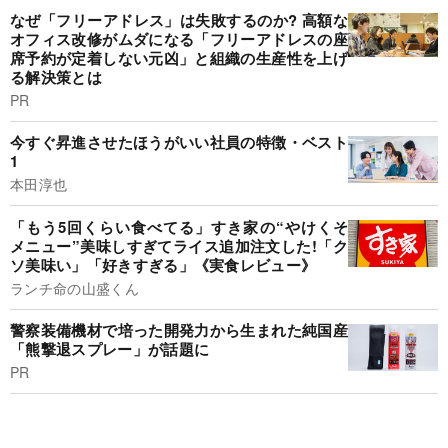
なぜ「フリーアドレス」は失敗するのか? 高額な
オフィス改修がムダになる「フリーアドレスの座
席予約が定着しない元凶」と組織の生産性を上げ
る解決策とは
PR
今すぐ昇進させたほうがいい社員の特徴・ベスト
1
本田淳也
「もう5回くらい食べてる」すき家の“やけくそ
メニュー”美味しすぎてライス追加注文した!「ク
ソ美味い」「好きすぎる」《実食レビュー》
ランチ命の山盛くん
警察装備機材で培った開発力から生まれた純国産
「熊撃退スプレー」が話題に
PR