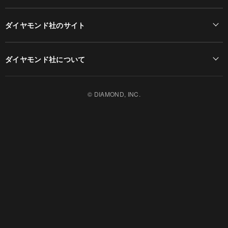
ダイヤモンド社のサイト
Diamond Online(English)
ダイヤモンド社について
週刊ダイヤモンド
ダイヤモンド社TOP
DIAMONDハーバード・ビジネス・レビュー
© DIAMOND, INC.
会社概要
ダイヤモンドZAi（デジタル版）
採用情報
書籍オンライン
お知らせ
ザイ・オンライン
ザイFX！
ダイヤモンド不動産研究所
DIAMOND Quarterly
HRオンライン
クリプトインサイト