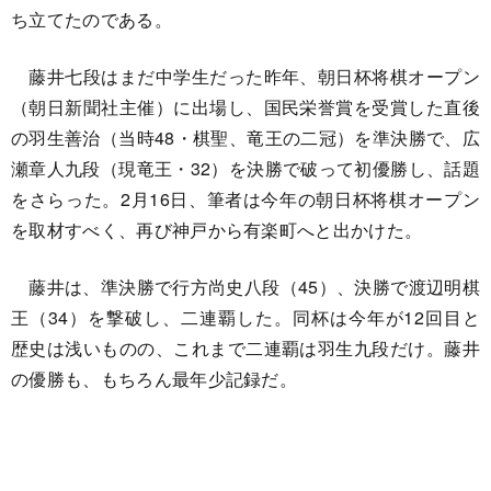
ち立てたのである。
藤井七段はまだ中学生だった昨年、朝日杯将棋オープン
（朝日新聞社主催）に出場し、国民栄誉賞を受賞した直後
の羽生善治（当時48・棋聖、竜王の二冠）を準決勝で、広
瀬章人九段（現竜王・32）を決勝で破って初優勝し、話題
をさらった。2月16日、筆者は今年の朝日杯将棋オープン
を取材すべく、再び神戸から有楽町へと出かけた。
藤井は、準決勝で行方尚史八段（45）、決勝で渡辺明棋
王（34）を撃破し、二連覇した。同杯は今年が12回目と
歴史は浅いものの、これまで二連覇は羽生九段だけ。藤井
の優勝も、もちろん最年少記録だ。