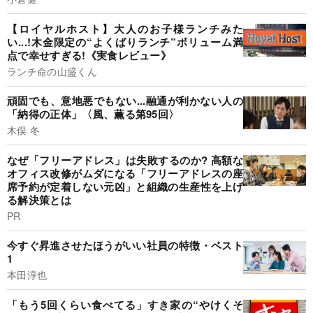
【ロイヤルホスト】大人のお子様ランチみた
い...!木金限定の“よくばりランチ”ボリューム満
点で幸せすぎる!《実食レビュー》
ランチ命の山盛くん
頑固でも、意地悪でもない...融通が利かない人の
「納得の正体」〈風、薫る第95回〉
木俣 冬
なぜ「フリーアドレス」は失敗するのか? 高額な
オフィス改修がムダになる「フリーアドレスの座
席予約が定着しない元凶」と組織の生産性を上げ
る解決策とは
PR
今すぐ昇進させたほうがいい社員の特徴・ベスト
1
本田淳也
「もう5回くらい食べてる」すき家の“やけくそ