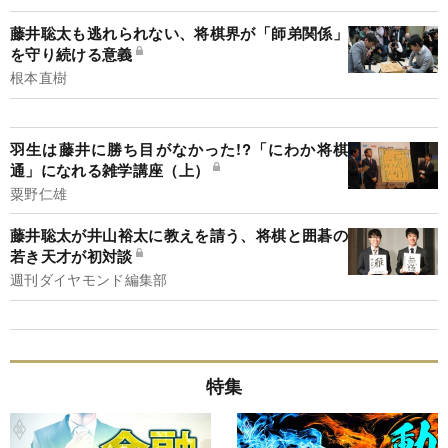
藤井聡太も逃れられない、将棋界が「師弟関係」
を守り続ける意義
根本直樹
羽生は藤井に勝ち目がなかった!?「にわか将棋
通」になれる雑学講座（上）
粟野仁雄
藤井聡太が井山裕太に教えを請う、将棋と囲碁の
若き天才が初対談
週刊ダイヤモンド編集部
特集