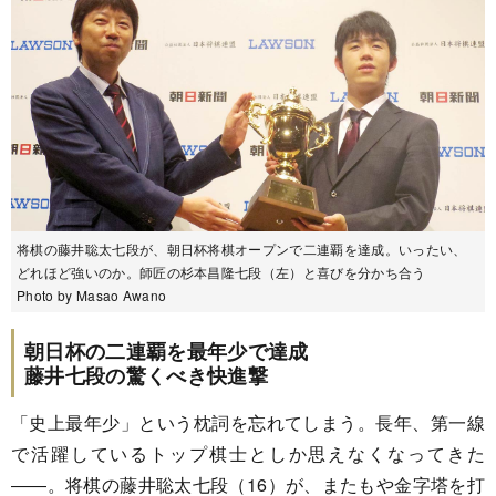
将棋の藤井聡太七段が、朝日杯将棋オープンで二連覇を達成。いったい、
どれほど強いのか。師匠の杉本昌隆七段（左）と喜びを分かち合う
Photo by Masao Awano
朝日杯の二連覇を最年少で達成
藤井七段の驚くべき快進撃
「史上最年少」という枕詞を忘れてしまう。長年、第一線
で活躍しているトップ棋士としか思えなくなってきた
――。将棋の藤井聡太七段（16）が、またもや金字塔を打