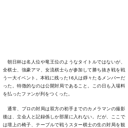
朝日杯は名人位や竜王位のようなタイトルではないが、
全棋士、強豪アマ、女流棋士らが参加して勝ち抜き戦を戦
う一大イベント。本戦に残った16人は錚々たるメンバーだ
った。特徴的なのは公開対局であること。この日も入場料
を払ったファンが列をつくった。
通常、プロの対局は双方の初手までのカメラマンの撮影
後は、立会人と記録係しか部屋に入れない。だが、ここで
は壇上の椅子、テーブルで戦うスター棋士の生の対局を観