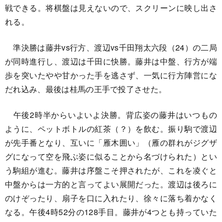
戦できる。将棋盤は見えないので、スクリーンに映し出さ
れる。
準決勝は藤井vs行方、渡辺vs千田翔太六段（24）の二局
が同時進行し、渡辺は千田に快勝。藤井は中盤、行方が端
歩を突いたやや甘かった手を逃さず、一気に行方陣営にな
だれ込み、最後は桂馬の王手で投了させた。
午後2時半からいよいよ決勝。背広姿の藤井はいつもの
ように、ペットボトルの紅茶（？）を飲む。振り駒で渡辺
が先手番となり、互いに「雁木囲い」（雁の群れがジグザ
グになって空を飛ぶ姿に似ることから名づけられた）とい
う駒組が進む。藤井は序盤こそ押されたが、これを凌ぐと
中盤からは一方的と言ってよい展開だった。渡辺は後ろに
のけぞったり、扇子を口に入れたり、徐々に落ち着かなく
なる。午後4時52分の128手目。藤井が4つとも持っていた