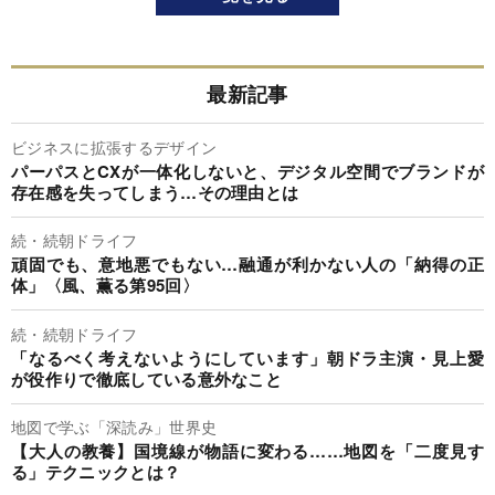
最新記事
ビジネスに拡張するデザイン
パーパスとCXが一体化しないと、デジタル空間でブランドが
存在感を失ってしまう…その理由とは
続・続朝ドライフ
頑固でも、意地悪でもない…融通が利かない人の「納得の正
体」〈風、薫る第95回〉
続・続朝ドライフ
「なるべく考えないようにしています」朝ドラ主演・見上愛
が役作りで徹底している意外なこと
地図で学ぶ「深読み」世界史
【大人の教養】国境線が物語に変わる……地図を「二度見す
る」テクニックとは？