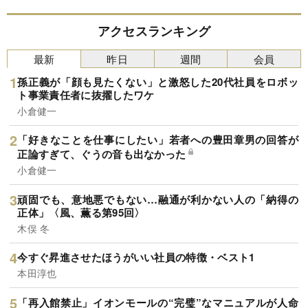
アクセスランキング
最新
昨日
週間
会員
孫正義が「顔も見たくない」と激怒した20代社員をロボッ
ト事業責任者に抜擢したワケ
小倉健一
「好きなことを仕事にしたい」若者への豊田章男の回答が
正論すぎて、ぐうの音も出なかった
小倉健一
頑固でも、意地悪でもない…融通が利かない人の「納得の
正体」〈風、薫る第95回〉
木俣 冬
今すぐ昇進させたほうがいい社員の特徴・ベスト1
本田淳也
「再入館禁止」イオンモールの“完璧”なマニュアルが人命