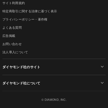
サイト利用規約
特定商取引に関する法律に基づく表示
プライバシーポリシー・著作権
よくある質問
広告掲載
お問い合わせ
法人導入について
ダイヤモンド社のサイト
Diamond Online(English)
ダイヤモンド社について
週刊ダイヤモンド
ダイヤモンド社TOP
DIAMONDハーバード・ビジネス・レビュー
© DIAMOND, INC.
会社概要
ダイヤモンドZAi（デジタル版）