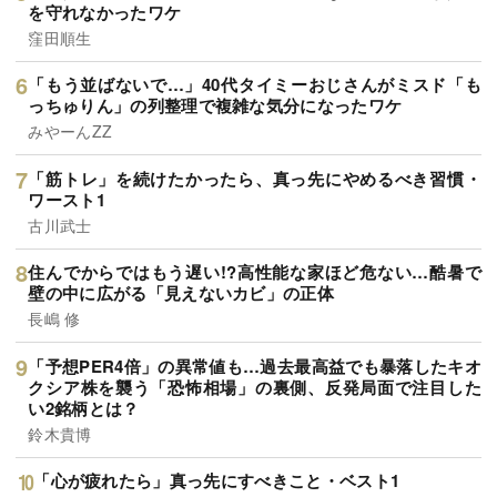
を守れなかったワケ
窪田順生
「もう並ばないで…」40代タイミーおじさんがミスド「も
っちゅりん」の列整理で複雑な気分になったワケ
みやーんZZ
「筋トレ」を続けたかったら、真っ先にやめるべき習慣・
ワースト1
古川武士
住んでからではもう遅い!?高性能な家ほど危ない…酷暑で
壁の中に広がる「見えないカビ」の正体
長嶋 修
「予想PER4倍」の異常値も…過去最高益でも暴落したキオ
クシア株を襲う「恐怖相場」の裏側、反発局面で注目した
い2銘柄とは？
鈴木貴博
「心が疲れたら」真っ先にすべきこと・ベスト1