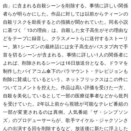
由」に含まれる自殺シーンを削除する。事情に詳しい関係
者らが明らかにした。作品に対しては以前からティーンの
自殺リスクを助長するとの指摘が聞かれていた。同名小説
に基づく「13の理由」は、自殺した女子高生がその理由な
どをテープに録音し、クラスメートらに送付するストーリ
ー。第1シーズンの最終話には女子高生がバスタブ内で手
首を切るシーンが含まれる。事情に詳しい1人の関係者に
よれば、削除されるシーンは16日放送分となる。ドラマを
制作したバイアコム傘下のパラマウント・テレビジョンも
削除に賛成しているという。ネットフリックスはこの件に
ついてコメントを控えた。作品は高い評価を受けた一方、
自殺を美化しているとして一部の医療従事者などから批判
を受けていた。2年以上前から視聴が可能なテレビ番組の
一部が変更されるのは異例。人気番組「ザ・シンプソン
ズ」のプロデューサーらが、歌手マイケル・ジャクソンさ
んの出演する回を削除するなど、放送後に新たに浮上した