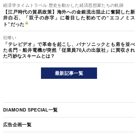
経済学タイムトラベル 歴史を動かした経済思想家たちの軌跡
【江戸時代の貿易政策】海外への金銀流出阻止に奮闘した新
井白石、「双子の赤字」に着目した初めての“エコノミス
ト”だった
社喰い
「テレビデオ」で革命を起こし、パナソニックとも肩を並べ
た名門・船井電機が突然「従業員70人の出版社」に買収され
た巧妙なスキームとは？
最新記事一覧
DIAMOND SPECIAL一覧
広告企画一覧