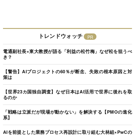
トレンドウォッチ
電通副社長×東大教授が語る「利益の松竹梅」なぜ松を狙うべ
き？
【警告】AIプロジェクトの60％が断念、失敗の根本原因と対
策は
【世界23カ国独自調査】なぜ日本はAI活用で世界に後れを取
るのか
「戦略は立派だが現場が動かない」を解決する【PMOの進化
系】
AIを前提とした業務プロセス再設計に取り組む大林組×PwCの