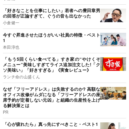
「好きなことを仕事にしたい」若者への豊田章男
の回答が正論すぎて、ぐうの音も出なかった
小倉健一
今すぐ昇進させたほうがいい社員の特徴・ベスト
1
本田淳也
「もう5回くらい食べてる」すき家の“やけくそ
メニュー”美味しすぎてライス追加注文した!「ク
ソ美味い」「好きすぎる」《実食レビュー》
ランチ命の山盛くん
なぜ「フリーアドレス」は失敗するのか? 高額な
オフィス改修がムダになる「フリーアドレスの座
席予約が定着しない元凶」と組織の生産性を上げ
る解決策とは
PR
「心が疲れたら」真っ先にすべきこと・ベスト1