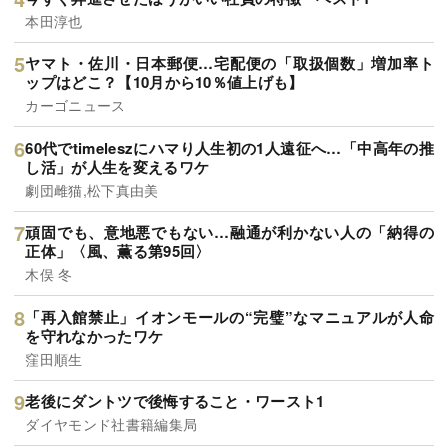
本田淳也
ヤマト・佐川・日本郵便…宅配便の「取扱個数」増加率ト
ップはどこ？【10月から10％値上げも】
カーゴニュース
60代でtimeleszにハマり人生初の1人遠征へ…「中高年の推
し活」が人生を変えるワケ
劇団雌猫,松下真由美
頑固でも、意地悪でもない…融通が利かない人の「納得の
正体」〈風、薫る第95回〉
木俣 冬
「再入館禁止」イオンモールの“完璧”なマニュアルが人命
を守れなかったワケ
窪田順生
老後にダントツで後悔すること・ワースト1
ダイヤモンド社書籍編集局