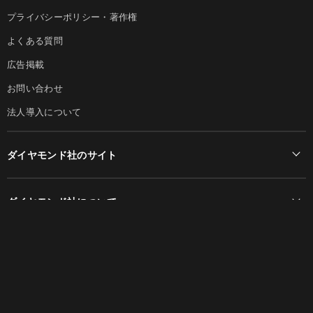
プライバシーポリシー・著作権
よくある質問
広告掲載
お問い合わせ
法人導入について
ダイヤモンド社のサイト
Diamond Online(English)
ダイヤモンド社について
週刊ダイヤモンド
ダイヤモンド社TOP
DIAMONDハーバード・ビジネス・レビュー
© DIAMOND, INC.
会社概要
ダイヤモンドZAi（デジタル版）
採用情報
書籍オンライン
お知らせ
ザイ・オンライン