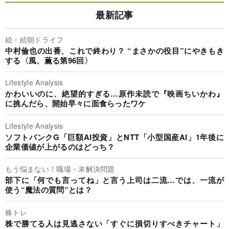
最新記事
続・続朝ドライフ
中村倫也の出番、これで終わり？ “まさかの役目”にやきもき
する〈風、薫る第96回〉
Lifestyle Analysis
かわいいのに、絶望的すぎる…原作未読で『映画ちいかわ』
に挑んだら、開始早々に面食らったワケ
Lifestyle Analysis
ソフトバンクG「巨額AI投資」とNTT「小型国産AI」1年後に
企業価値が上がるのはどっち？
もう悩まない！職場・未解決問題
部下に「何でも言ってね」と言う上司は二流…では、一流が
使う“魔法の質問”とは？
株トレ
株で勝てる人は見逃さない「すぐに損切りすべきチャート」