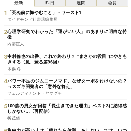
最新
昨日
週間
会員
「死ぬ前に悔やむこと」・ワースト1
ダイヤモンド社書籍編集局
心理学研究でわかった「運がいい人」のあまりに明白な特
徴
内藤誼人
中村倫也の出番、これで終わり？ “まさかの役目”にやきも
きする〈風、薫る第96回〉
木俣 冬
パワー不足のジムニーノマド、なぜターボを付けないの？
→スズキ開発者の「意外な答え」
フェルディナント・ヤマグチ
100歳の男女が回答「長生きできた理由」ベスト3に納得感
しかない…〈再配信〉
折茂肇
集中力が高い人は「疲れたら休憩」をしない。では、いつ