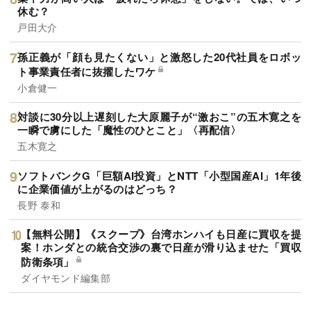
休む？
戸田大介
孫正義が「顔も見たくない」と激怒した20代社員をロボッ
ト事業責任者に抜擢したワケ
小倉健一
対談に30分以上遅刻した大原麗子が“激おこ”の五木寛之を
一瞬で虜にした「魔性のひとこと」〈再配信〉
五木寛之
ソフトバンクG「巨額AI投資」とNTT「小型国産AI」1年後
に企業価値が上がるのはどっち？
長野 泰和
【無料公開】《スクープ》台湾ホンハイも日産に買収を提
案！ホンダとの統合交渉の裏で日産が滑り込ませた「買収
防衛条項」
ダイヤモンド編集部