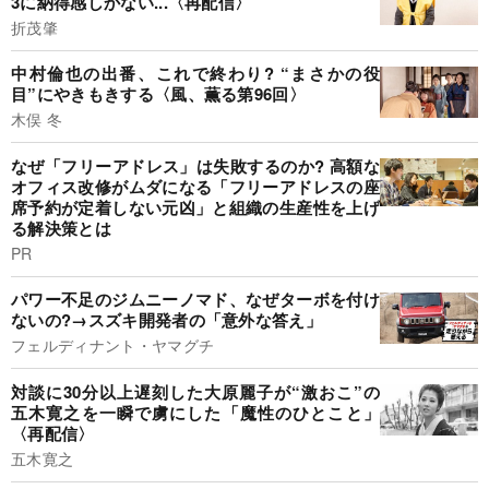
3に納得感しかない...〈再配信〉
折茂肇
中村倫也の出番、これで終わり? “まさかの役
目”にやきもきする〈風、薫る第96回〉
木俣 冬
なぜ「フリーアドレス」は失敗するのか? 高額な
オフィス改修がムダになる「フリーアドレスの座
席予約が定着しない元凶」と組織の生産性を上げ
る解決策とは
PR
パワー不足のジムニーノマド、なぜターボを付け
ないの?→スズキ開発者の「意外な答え」
フェルディナント・ヤマグチ
対談に30分以上遅刻した大原麗子が“激おこ”の
五木寛之を一瞬で虜にした「魔性のひとこと」
〈再配信〉
五木寛之