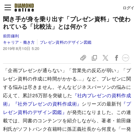
ログ
聞き手が身を乗り出す「プレゼン資料」で
使わ
れている「比較法」とは何か？
前田鎌利
キャリア・働き方
プレゼン資料のデザイン図鑑
2019年8月10日 5:20
「企画プレゼンが通らない」「営業先の反応が弱い」「プ
レゼン資料の作成に時間がかかる…」など、プレゼンに関
する悩みは尽きません。そんなビジネスパーソンの悩みに
応えて、累計25万部を突破した
『社内プレゼンの資料作成
術』
『社外プレゼンの資料作成術』
シリーズの最新刊
『プ
レゼン資料のデザイン図鑑』
が発売になりました。この連
載では、同書のコンテンツを紹介しながら、著者・前田鎌
利氏がソフトバンク在籍時に孫正義社長から何度も「一発