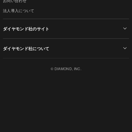
お問い合わせ
法人導入について
ダイヤモンド社のサイト
Diamond Online(English)
ダイヤモンド社について
週刊ダイヤモンド
ダイヤモンド社TOP
DIAMONDハーバード・ビジネス・レビュー
© DIAMOND, INC.
会社概要
ダイヤモンドZAi（デジタル版）
採用情報
書籍オンライン
お知らせ
ザイ・オンライン
ザイFX！
ダイヤモンド不動産研究所
DIAMOND Quarterly