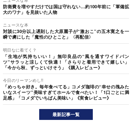
防衛費を増やすだけでは国は守れない…約100年前に「軍備拡
大のワナ」を見抜いた人物
ニュースな本
対談に30分以上遅刻した大原麗子が“激おこ”の五木寛之を一
瞬で虜にした「魔性のひとこと」〈再配信〉
明日なに着てく？
「生地が気持ちいい！」無印良品の“風を通すワイドパン
ツ”サラッと涼しくて快適！「さらりと着用できて嬉しい」
「今から秋、ずっといけそう」《購入レビュー》
今日のリーマンめし!!
「めっちゃ好き。毎年食べてる」コメダ珈琲の“幸せの塊みた
いなスイーツ”美味すぎてホールで食べたい！「1口ごとに満
足感」「コメダでいちばん美味い」《実食レビュー》
最新記事一覧