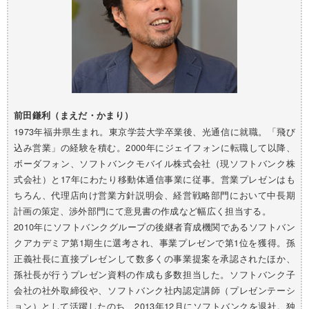
前田鎌利（まえだ・かまり）
1973年福井県生まれ。東京学芸大学卒業後、光通信に就職。「飛び
込み営業」の経験を積む。2000年にジェイフォンに転職して以降、
ボーダフォン、ソフトバンクモバイル株式会社（現ソフトバンク株
式会社）と17年にわたり移動体通信事業に従事。営業プレゼンはも
ちろん、代理店向け営業方針説明会、経営戦略部門において中長期
計画の策定、渉外部門にて意見書の作成など幅広く担当する。
2010年にソフトバンクグループの後継者育成機関であるソフトバン
クアカデミア第1期生に選考され、事業プレゼンで第1位を獲得。孫
正義社長に直接プレゼンして数多くの事業提案を承認されたほか、
孫社長が行うプレゼン資料の作成も多数担当した。ソフトバンク子
会社の社外取締役や、ソフトバンク社内認定講師（プレゼンテーシ
ョン）として活躍したのち、2013年12月にソフトバンクを退社。独