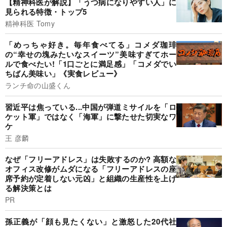
【精神科医が解説】「うつ病になりやすい人」に
見られる特徴・トップ5
精神科医 Tomy
「めっちゃ好き。毎年食べてる」コメダ珈琲
の“幸せの塊みたいなスイーツ”美味すぎてホー
ルで食べたい!「1口ごとに満足感」「コメダでい
ちばん美味い」《実食レビュー》
ランチ命の山盛くん
習近平は焦っている...中国が弾道ミサイルを「ロ
ケット軍」ではなく「海軍」に撃たせた切実なワ
ケ
王 彦麟
なぜ「フリーアドレス」は失敗するのか? 高額な
オフィス改修がムダになる「フリーアドレスの座
席予約が定着しない元凶」と組織の生産性を上げ
る解決策とは
PR
孫正義が「顔も見たくない」と激怒した20代社