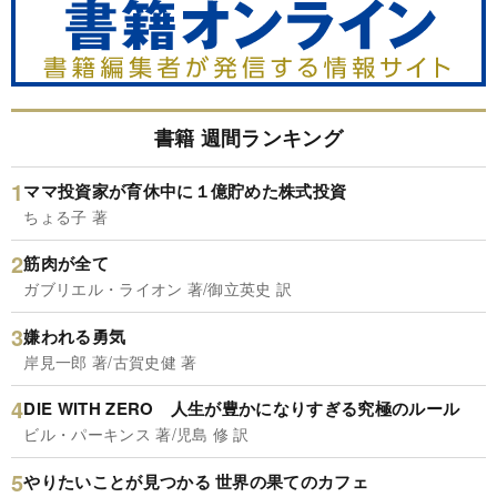
書籍 週間ランキング
ママ投資家が育休中に１億貯めた株式投資
ちょる子 著
筋肉が全て
ガブリエル・ライオン 著/御立英史 訳
嫌われる勇気
岸見一郎 著/古賀史健 著
DIE WITH ZERO 人生が豊かになりすぎる究極のルール
ビル・パーキンス 著/児島 修 訳
やりたいことが見つかる 世界の果てのカフェ