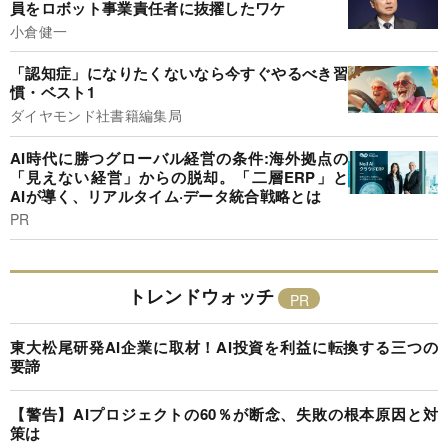
員をロボット事業責任者に抜擢したワケ
小倉健一
「認知症」になりたくないなら今すぐやるべき習
慣・ベスト1
ダイヤモンド社書籍編集局
AI時代に勝つグローバル経営の条件:海外拠点の
「見えない経営」からの脱却。「二層ERP」と
AIが導く、リアルタイム·データ統合戦略とは
PR
トレンドウォッチ
東大松尾研発AI企業に取材！AI投資を利益に転換する三つの
要諦
【警告】AIプロジェクトの60％が断念、失敗の根本原因と対
策は