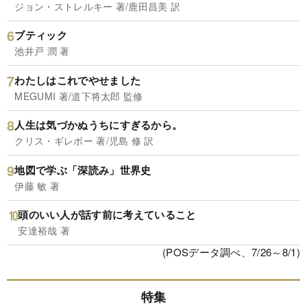
ジョン・ストレルキー 著/鹿田昌美 訳
ブティック
池井戸 潤 著
わたしはこれでやせました
MEGUMI 著/道下将太郎 監修
人生は気づかぬうちにすぎるから。
クリス・ギレボー 著/児島 修 訳
地図で学ぶ「深読み」世界史
伊藤 敏 著
頭のいい人が話す前に考えていること
安達裕哉 著
(POSデータ調べ、7/26～8/1)
特集