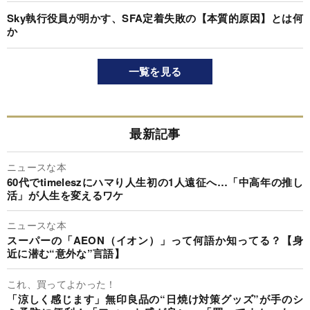
Sky執行役員が明かす、SFA定着失敗の【本質的原因】とは何
か
一覧を見る
最新記事
ニュースな本
60代でtimeleszにハマり人生初の1人遠征へ…「中高年の推し
活」が人生を変えるワケ
ニュースな本
スーパーの「AEON（イオン）」って何語か知ってる？【身
近に潜む“意外な”言語】
これ、買ってよかった！
「涼しく感じます」無印良品の“日焼け対策グッズ”が手のシ