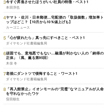
今すぐ昇進させたほうがいい社員の特徴・ベスト1
本田淳也
ヤマト・佐川・日本郵便…宅配便の「取扱個数」増加率ト
ップはどこ？【10月から10％値上げも】
カーゴニュース
「心が疲れたら」真っ先にすべきこと・ベスト1
ダイヤモンド社書籍編集局
頑固でも、意地悪でもない…融通が利かない人の「納得の
正体」〈風、薫る第95回〉
木俣 冬
老後にダントツで後悔すること・ワースト1
ダイヤモンド社書籍編集局
「再入館禁止」イオンモールの“完璧”なマニュアルが人命
を守れなかったワケ
窪田順生