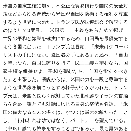
米国の国家主権に加え、不公正な貿易慣行や国民の安全対
策などあらゆる脅威から米国が自国を防衛する権利を尊重
するよう世界に求めた。トランプ氏が国連総会で演説する
のは今年で3度目。「米国第一」主義をあらためて掲げ、
世界の平和と繁栄を確実にするため、自国民を最優先する
よう各国に促した。トランプ氏は冒頭、「未来はグローバ
リストの手にはない。愛国者の手にある」と述べ、「自由
を望むなら、自国に誇りを持て。民主主義を望むなら、国
家主権を維持せよ。平和を望むなら、自国を愛するべき
だ」と主張した。演説からは、米国の力を一段と尊重する
ような世界像を描こうとする様子がうかがわれた。トラン
プ氏は、米国と長らく敵対していた北朝鮮やイランの首脳
らを含め、誰とでも対話に応じる自身の姿勢も強調。「米
国の偉大なる友人の多くは、かつては最大の敵だった」と
し、「われわれは敵ではなく、パートナーを望んでいる。
（中略）誰でも戦争をすることはできるが、最も勇気ある