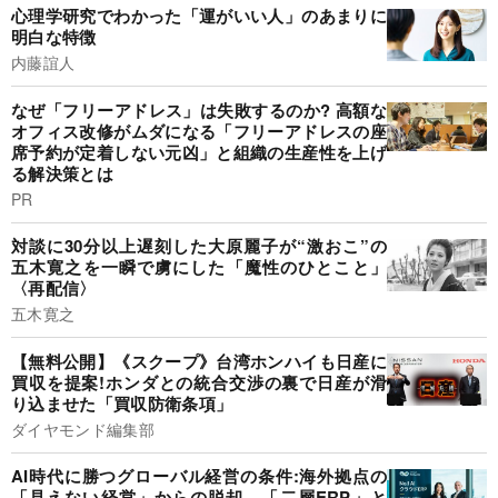
心理学研究でわかった「運がいい人」のあまりに
明白な特徴
内藤誼人
なぜ「フリーアドレス」は失敗するのか? 高額な
オフィス改修がムダになる「フリーアドレスの座
席予約が定着しない元凶」と組織の生産性を上げ
る解決策とは
PR
対談に30分以上遅刻した大原麗子が“激おこ”の
五木寛之を一瞬で虜にした「魔性のひとこと」
〈再配信〉
五木寛之
【無料公開】《スクープ》台湾ホンハイも日産に
買収を提案!ホンダとの統合交渉の裏で日産が滑
り込ませた「買収防衛条項」
ダイヤモンド編集部
AI時代に勝つグローバル経営の条件:海外拠点の
「見えない経営」からの脱却。「二層ERP」と