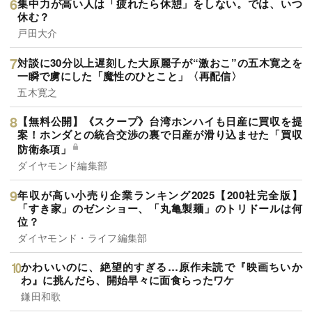
集中力が高い人は「疲れたら休憩」をしない。では、いつ
休む？
戸田大介
対談に30分以上遅刻した大原麗子が“激おこ”の五木寛之を
一瞬で虜にした「魔性のひとこと」〈再配信〉
五木寛之
【無料公開】《スクープ》台湾ホンハイも日産に買収を提
案！ホンダとの統合交渉の裏で日産が滑り込ませた「買収
防衛条項」
ダイヤモンド編集部
年収が高い小売り企業ランキング2025【200社完全版】
「すき家」のゼンショー、「丸亀製麺」のトリドールは何
位？
ダイヤモンド・ライフ編集部
かわいいのに、絶望的すぎる…原作未読で『映画ちいか
わ』に挑んだら、開始早々に面食らったワケ
鎌田和歌