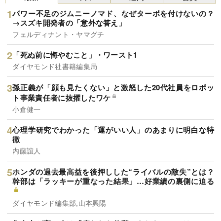
パワー不足のジムニーノマド、なぜターボを付けないの？
→スズキ開発者の「意外な答え」
フェルディナント・ヤマグチ
「死ぬ前に悔やむこと」・ワースト1
ダイヤモンド社書籍編集局
孫正義が「顔も見たくない」と激怒した20代社員をロボッ
ト事業責任者に抜擢したワケ
小倉健一
心理学研究でわかった「運がいい人」のあまりに明白な特
徴
内藤誼人
ホンダの過去最高益を後押しした“ライバルの敵失”とは？
幹部は「ラッキーが重なった結果」…好業績の裏側に迫る
ダイヤモンド編集部,山本興陽