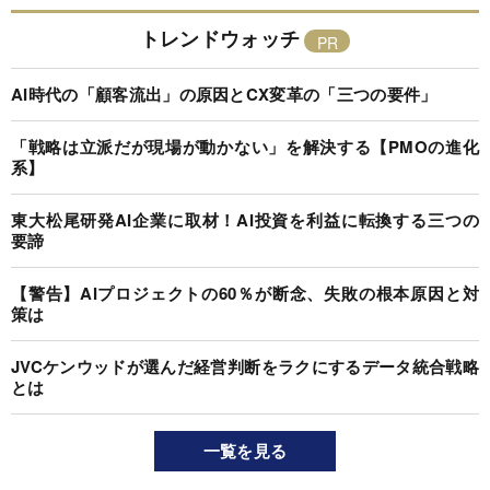
トレンドウォッチ
AI時代の「顧客流出」の原因とCX変革の「三つの要件」
「戦略は立派だが現場が動かない」を解決する【PMOの進化
系】
東大松尾研発AI企業に取材！AI投資を利益に転換する三つの
要諦
【警告】AIプロジェクトの60％が断念、失敗の根本原因と対
策は
JVCケンウッドが選んだ経営判断をラクにするデータ統合戦略
とは
一覧を見る