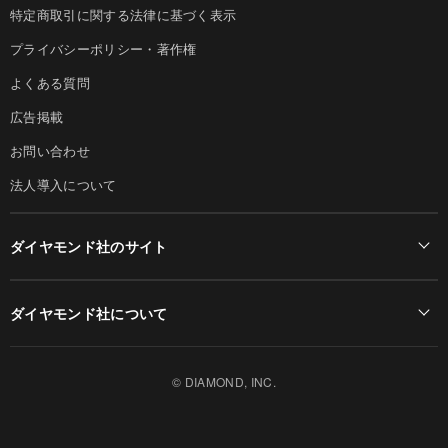
特定商取引に関する法律に基づく表示
プライバシーポリシー・著作権
よくある質問
広告掲載
お問い合わせ
法人導入について
ダイヤモンド社のサイト
Diamond Online(English)
ダイヤモンド社について
週刊ダイヤモンド
ダイヤモンド社TOP
DIAMONDハーバード・ビジネス・レビュー
© DIAMOND, INC.
会社概要
ダイヤモンドZAi（デジタル版）
採用情報
書籍オンライン