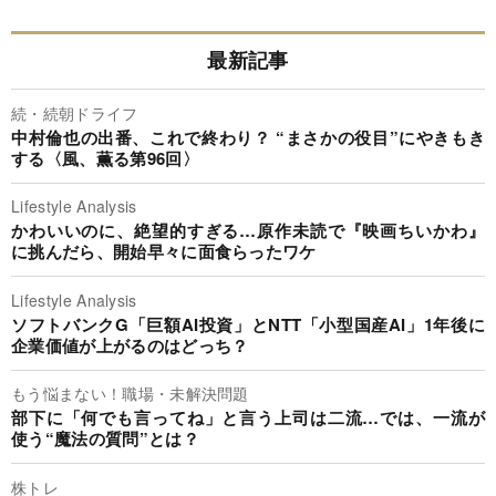
最新記事
続・続朝ドライフ
中村倫也の出番、これで終わり？ “まさかの役目”にやきもき
する〈風、薫る第96回〉
Lifestyle Analysis
かわいいのに、絶望的すぎる…原作未読で『映画ちいかわ』
に挑んだら、開始早々に面食らったワケ
Lifestyle Analysis
ソフトバンクG「巨額AI投資」とNTT「小型国産AI」1年後に
企業価値が上がるのはどっち？
もう悩まない！職場・未解決問題
部下に「何でも言ってね」と言う上司は二流…では、一流が
使う“魔法の質問”とは？
株トレ