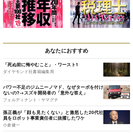
あなたにおすすめ
「死ぬ前に悔やむこと」・ワースト1
ダイヤモンド社書籍編集局
パワー不足のジムニーノマド、なぜターボを付け
ないの?→スズキ開発者の「意外な答え」
フェルディナント・ヤマグチ
孫正義が「顔も見たくない」と激怒した20代社
員をロボット事業責任者に抜擢したワケ
小倉健一