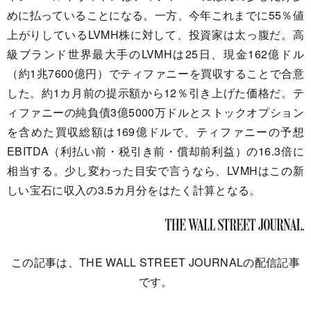
めに払っていることになる。一方、今年これまでに55％値
上がりしているLVMH株に対して、投資家は太っ腹だ。高
級ブランド世界最大手のLVMHは25日、現金162億ドル
（約1兆7600億円）でティファニーを買収することで合意
した。約1カ月前の提示額から12％引き上げた価格だ。テ
ィファニーの純負債3億5000万ドルとストックオプション
を含めた買収総額は169億ドルで、ティファニーの予想
EBITDA（利払い前・税引き前・償却前利益）の16.3倍に
相当する。少し変わった目安で言うなら、LVMHはこの新
しい宝石に収入の3.5カ月分をはたく計算となる。
この記事は、THE WALL STREET JOURNALの配信記事
です。