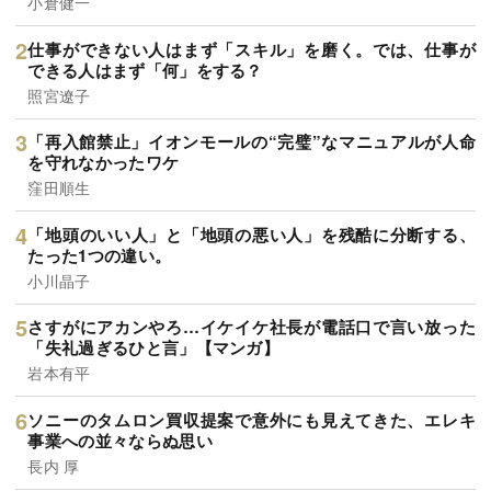
小倉健一
仕事ができない人はまず「スキル」を磨く。では、仕事が
できる人はまず「何」をする？
照宮遼子
「再入館禁止」イオンモールの“完璧”なマニュアルが人命
を守れなかったワケ
窪田順生
「地頭のいい人」と「地頭の悪い人」を残酷に分断する、
たった1つの違い。
小川晶子
さすがにアカンやろ…イケイケ社長が電話口で言い放った
「失礼過ぎるひと言」【マンガ】
岩本有平
ソニーのタムロン買収提案で意外にも見えてきた、エレキ
事業への並々ならぬ思い
長内 厚