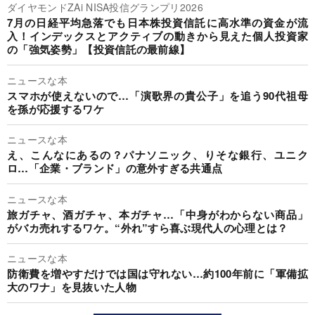
ダイヤモンドZAi NISA投信グランプリ2026
7月の日経平均急落でも日本株投資信託に高水準の資金が流
入！インデックスとアクティブの動きから見えた個人投資家
の「強気姿勢」【投資信託の最前線】
ニュースな本
スマホが使えないので…「演歌界の貴公子」を追う90代祖母
を孫が応援するワケ
ニュースな本
え、こんなにあるの？パナソニック、りそな銀行、ユニク
ロ…「企業・ブランド」の意外すぎる共通点
ニュースな本
旅ガチャ、酒ガチャ、本ガチャ…「中身がわからない商品」
がバカ売れするワケ。“外れ”すら喜ぶ現代人の心理とは？
ニュースな本
防衛費を増やすだけでは国は守れない…約100年前に「軍備拡
大のワナ」を見抜いた人物