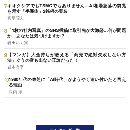
キオクシアでもTSMCでもありません…AI相場急落の前兆
を示す「半導体」2銘柄の実名
真壁昭夫
「1枚の社内写真」のSNS投稿に取引先が大激怒…何が問題
か、あなたは気づけますか？
岩田いく実
【マンガ】大金持ちが教える「商売で絶対失敗しない方
法」ぐうの音も出ない正論だった！
岩本有平
1980年代の東芝に「AI時代」がようやく追い付いたと言え
る理由
長内 厚