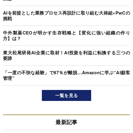
AIを前提とした業務プロセス再設計に取り組む大林組×PwCの
挑戦
中外製薬CEOが明かす生存戦略と【変化に強い組織の作り
方】は？
東大松尾研発AI企業に取材！AI投資を利益に転換する三つの
要諦
「一度の不快な経験」で87％が離脱…Amazonに学ぶ“AI顧客
管理”
一覧を見る
最新記事