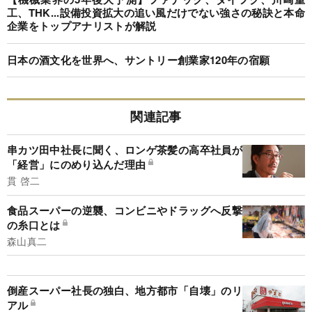
工、THK...設備投資拡大の追い風だけでない強さの秘訣と本命
企業をトップアナリストが解説
日本の酒文化を世界へ、サントリー創業家120年の宿願
関連記事
串カツ田中社長に聞く、ロンゲ茶髪の高卒社員が
「経営」にのめり込んだ理由
貫 啓二
食品スーパーの逆襲、コンビニやドラッグへ反撃
の糸口とは
森山真二
倒産スーパー社長の独白、地方都市「自壊」のリ
アル