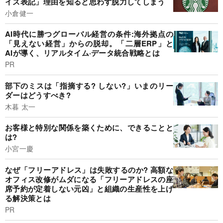
イズ表記」理由を知ると思わず脱力してしまう
小倉健一
AI時代に勝つグローバル経営の条件:海外拠点の
「見えない経営」からの脱却。「二層ERP」と
AIが導く、リアルタイム·データ統合戦略とは
PR
部下のミスは「指摘する? しない?」いまのリー
ダーはどうすべき?
木暮 太一
お客様と特別な関係を築くために、できることと
は?
小宮一慶
なぜ「フリーアドレス」は失敗するのか? 高額な
オフィス改修がムダになる「フリーアドレスの座
席予約が定着しない元凶」と組織の生産性を上げ
る解決策とは
PR