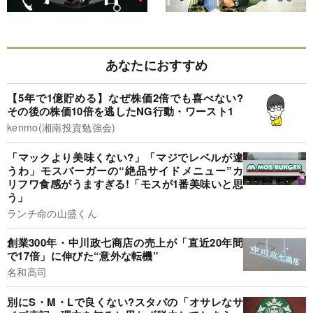
あなたにおすすめ
【5年で1億貯める】なぜ株価2倍でも喜べない?
その後の株価10倍を逃したNG行動・ワースト1
kenmo(湘南投資勉強会)
「マックより美味くない?」「マジでレベルが違
うわ」モスバーガーの“絶品サイドメニュー”カ
リフワ食感がうますぎる!「モスが1番美味いと思
う」
ランチ命の山盛くん
創業300年・中川政七商店の売上が「直近20年間
で17倍」に伸びた“意外な転機”
名和高司
別にS・M・Lで良くない?スタバの「オサレなサ