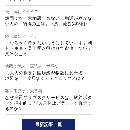
続・続朝ドライフ
頑固でも、意地悪でもない…融通が利かな
い人の「納得の正体」〈風、薫る第95回〉
続・続朝ドライフ
「なるべく考えないようにしています」朝
ドラ主演・見上愛が役作りで徹底している
意外なこと
地図で学ぶ「深読み」世界史
【大人の教養】国境線が物語に変わる……
地図を「二度見する」テクニックとは？
客単価アップ大事典
なぜ良質なサブスクサービスは、解約ボタ
ンを押す前に「1ヵ月休止プラン」を提示す
るのか？
最新記事一覧