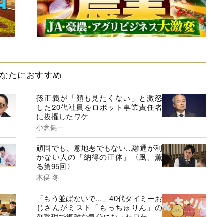
なたにおすすめ
孫正義が「顔も見たくない」と激怒
した20代社員をロボット事業責任者
に抜擢したワケ
小倉健一
頑固でも、意地悪でもない...融通が利
かない人の「納得の正体」〈風、薫
る第95回〉
木俣 冬
「もう並ばないで...」40代タイミーお
じさんがミスド「もっちゅりん」の
列整理で複雑な気分になったワケ