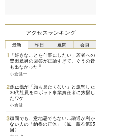
アクセスランキング
最新
昨日
週間
会員
「好きなことを仕事にしたい」若者への
豊田章男の回答が正論すぎて、ぐうの音
も出なかった
小倉健一
孫正義が「顔も見たくない」と激怒した
20代社員をロボット事業責任者に抜擢し
たワケ
小倉健一
頑固でも、意地悪でもない…融通が利か
ない人の「納得の正体」〈風、薫る第95
回〉