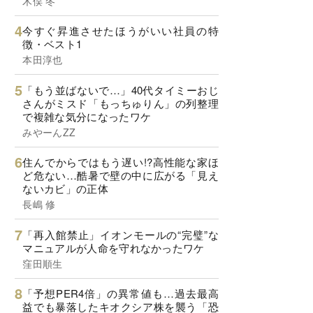
木俣 冬
今すぐ昇進させたほうがいい社員の特
徴・ベスト1
本田淳也
「もう並ばないで…」40代タイミーおじ
さんがミスド「もっちゅりん」の列整理
で複雑な気分になったワケ
みやーんZZ
住んでからではもう遅い!?高性能な家ほ
ど危ない…酷暑で壁の中に広がる「見え
ないカビ」の正体
長嶋 修
「再入館禁止」イオンモールの“完璧”な
マニュアルが人命を守れなかったワケ
窪田順生
「予想PER4倍」の異常値も…過去最高
益でも暴落したキオクシア株を襲う「恐