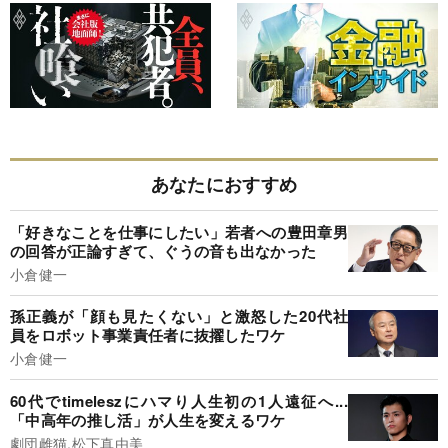
あなたにおすすめ
「好きなことを仕事にしたい」若者への豊田章男
の回答が正論すぎて、ぐうの音も出なかった
小倉健一
孫正義が「顔も見たくない」と激怒した20代社
員をロボット事業責任者に抜擢したワケ
小倉健一
60代でtimeleszにハマり人生初の1人遠征へ...
「中高年の推し活」が人生を変えるワケ
劇団雌猫,松下真由美