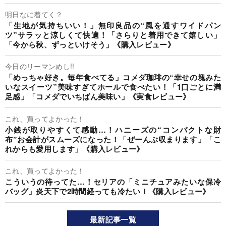
明日なに着てく？
「生地が気持ちいい！」無印良品の“風を通すワイドパン
ツ”サラッと涼しくて快適！「さらりと着用できて嬉しい」
「今から秋、ずっといけそう」《購入レビュー》
今日のリーマンめし!!
「めっちゃ好き。毎年食べてる」コメダ珈琲の“幸せの塊みた
いなスイーツ”美味すぎてホールで食べたい！「1口ごとに満
足感」「コメダでいちばん美味い」《実食レビュー》
これ、買ってよかった！
小銭が取りやすくて感動…！ハニーズの“コンパクトな財
布”お会計がスムーズになった！「ぜーんぶ収まります」「こ
れからも愛用します」《購入レビュー》
これ、買ってよかった！
こういうの待ってた…！セリアの「ミニチュアみたいな保冷
バッグ」炎天下で2時間経っても冷たい！《購入レビュー》
最新記事一覧