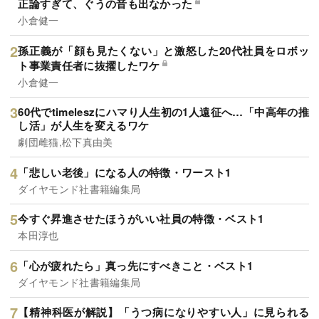
正論すぎて、ぐうの音も出なかった
小倉健一
孫正義が「顔も見たくない」と激怒した20代社員をロボッ
ト事業責任者に抜擢したワケ
小倉健一
60代でtimeleszにハマり人生初の1人遠征へ…「中高年の推
し活」が人生を変えるワケ
劇団雌猫,松下真由美
「悲しい老後」になる人の特徴・ワースト1
ダイヤモンド社書籍編集局
今すぐ昇進させたほうがいい社員の特徴・ベスト1
本田淳也
「心が疲れたら」真っ先にすべきこと・ベスト1
ダイヤモンド社書籍編集局
【精神科医が解説】「うつ病になりやすい人」に見られる