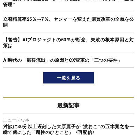
管理”
立替精算率25％→7％、ヤンマーを変えた購買改革の全貌を公
開
【警告】AIプロジェクトの60％が断念、失敗の根本原因と対
策は
AI時代の「顧客流出」の原因とCX変革の「三つの要件」
一覧を見る
最新記事
ニュースな本
対談に30分以上遅刻した大原麗子が“激おこ”の五木寛之を一
瞬で虜にした「魔性のひとこと」〈再配信〉