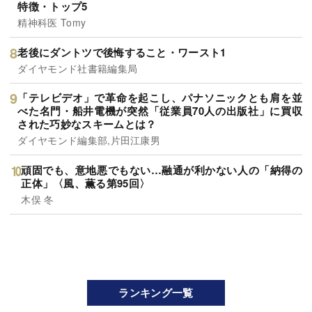
特徴・トップ5
精神科医 Tomy
老後にダントツで後悔すること・ワースト1
ダイヤモンド社書籍編集局
「テレビデオ」で革命を起こし、パナソニックとも肩を並
べた名門・船井電機が突然「従業員70人の出版社」に買収
された巧妙なスキームとは？
ダイヤモンド編集部,片田江康男
頑固でも、意地悪でもない…融通が利かない人の「納得の
正体」〈風、薫る第95回〉
木俣 冬
ランキング一覧