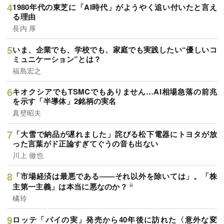
1980年代の東芝に「AI時代」がようやく追い付いたと言え
る理由
長内 厚
いま、企業でも、学校でも、家庭でも実践したい“優しいコ
ミュニケーション”とは？
福島宏之
キオクシアでもTSMCでもありません…AI相場急落の前兆
を示す「半導体」2銘柄の実名
真壁昭夫
「大雪で納品が遅れました」詫びる松下電器にトヨタが放
った言葉がド正論すぎてぐうの音も出ない
川上 徹也
「市場経済は最悪である――それ以外を除いては」。「株
主第一主義」は本当に悪なのか？
橘玲
ロッテ「パイの実」発売から40年後に訪れた〈意外な変