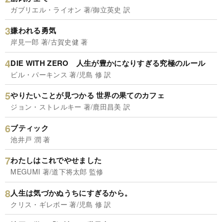
ガブリエル・ライオン 著/御立英史 訳
嫌われる勇気
岸見一郎 著/古賀史健 著
DIE WITH ZERO 人生が豊かになりすぎる究極のルール
ビル・パーキンス 著/児島 修 訳
やりたいことが見つかる 世界の果てのカフェ
ジョン・ストレルキー 著/鹿田昌美 訳
ブティック
池井戸 潤 著
わたしはこれでやせました
MEGUMI 著/道下将太郎 監修
人生は気づかぬうちにすぎるから。
クリス・ギレボー 著/児島 修 訳