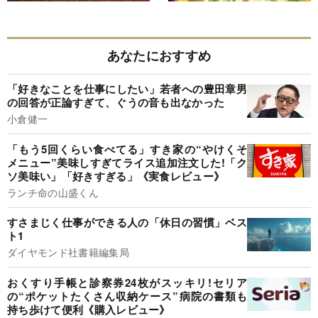
あなたにおすすめ
「好きなことを仕事にしたい」若者への豊田章男
の回答が正論すぎて、ぐうの音も出なかった
小倉健一
「もう5回くらい食べてる」すき家の“やけくそ
メニュー”美味しすぎてライス追加注文した!「ク
ソ美味い」「好きすぎる」《実食レビュー》
ランチ命の山盛くん
すさまじく仕事ができる人の「休日の習慣」ベス
ト1
ダイヤモンド社書籍編集局
おくすり手帳と診察券24枚がスッキリ!セリア
の“ポケットたくさん収納ケース”病院の書類も
持ち歩けて便利《購入レビュー》