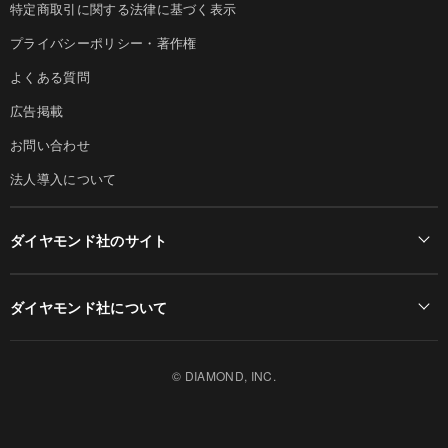
特定商取引に関する法律に基づく表示
プライバシーポリシー・著作権
よくある質問
広告掲載
お問い合わせ
法人導入について
ダイヤモンド社のサイト
Diamond Online(English)
ダイヤモンド社について
週刊ダイヤモンド
ダイヤモンド社TOP
DIAMONDハーバード・ビジネス・レビュー
© DIAMOND, INC.
会社概要
ダイヤモンドZAi（デジタル版）
採用情報
書籍オンライン