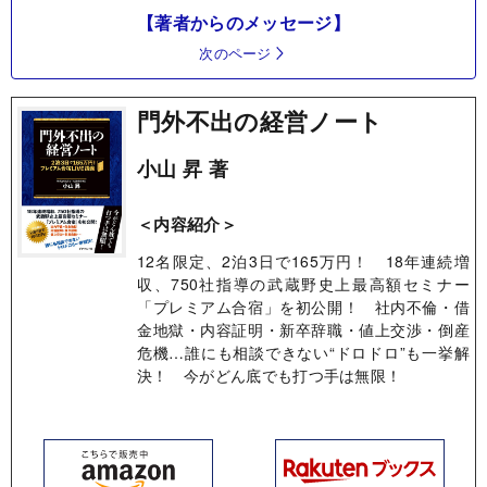
【著者からのメッセージ】
次のページ
門外不出の経営ノート
小山 昇 著
＜内容紹介＞
12名限定、2泊3日で165万円！ 18年連続増
収、750社指導の武蔵野史上最高額セミナー
「プレミアム合宿」を初公開！ 社内不倫・借
金地獄・内容証明・新卒辞職・値上交渉・倒産
危機…誰にも相談できない“ドロドロ”も一挙解
決！ 今がどん底でも打つ手は無限！