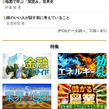
地図で学ぶ「深読み」世界史
伊藤 敏 著
頭のいい人が話す前に考えていること
安達裕哉 著
(POSデータ調べ、7/26～8/1)
特集