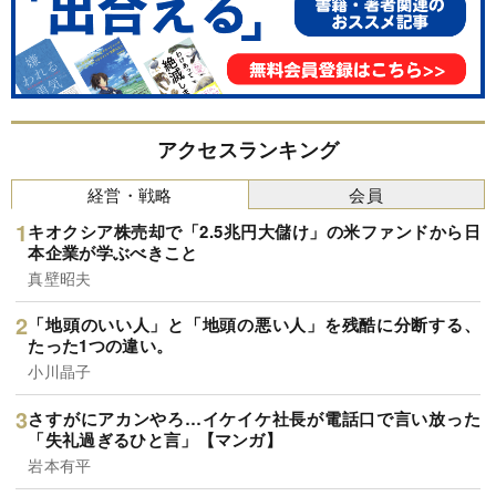
アクセスランキング
経営・戦略
会員
キオクシア株売却で「2.5兆円大儲け」の米ファンドから日
本企業が学ぶべきこと
真壁昭夫
「地頭のいい人」と「地頭の悪い人」を残酷に分断する、
たった1つの違い。
小川晶子
さすがにアカンやろ…イケイケ社長が電話口で言い放った
「失礼過ぎるひと言」【マンガ】
岩本有平