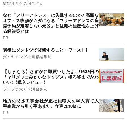
雑貨オタクの河合さん
なぜ「フリーアドレス」は失敗するのか? 高額な
オフィス改修がムダになる「フリーアドレスの座
席予約が定着しない元凶」と組織の生産性を上げ
る解決策とは
PR
老後にダントツで後悔すること・ワースト1
ダイヤモンド社書籍編集局
【しまむら】さすがに即買いしたよ...!1639円の
「マリメッコみたいなトップス」後ろ姿までかわ
いい!《購入レビュー》
プチプラ大好き河合さん
地方の防水工事会社が正社員職人を60人育て大
手企業から引く手あまた。年商は30倍に
PR