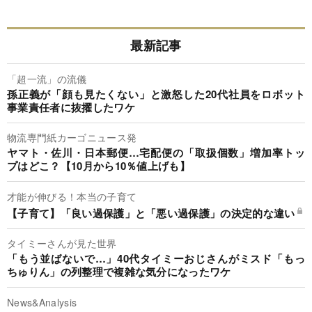
最新記事
「超一流」の流儀
孫正義が「顔も見たくない」と激怒した20代社員をロボット
事業責任者に抜擢したワケ
物流専門紙カーゴニュース発
ヤマト・佐川・日本郵便…宅配便の「取扱個数」増加率トッ
プはどこ？【10月から10％値上げも】
才能が伸びる！本当の子育て
【子育て】「良い過保護」と「悪い過保護」の決定的な違い
タイミーさんが見た世界
「もう並ばないで…」40代タイミーおじさんがミスド「もっ
ちゅりん」の列整理で複雑な気分になったワケ
News&Analysis