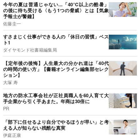
今年の夏は普通じゃない...「40°C以上の酷暑」
の後に待ち受ける〈もう1つの脅威〉とは【気象
予報士が警鐘】
佐藤圭一
すさまじく仕事ができる人の「休日の習慣」ベス
ト1
ダイヤモンド社書籍編集局
【定年後の後悔】人生最大の分かれ道は「40代
の時間の使い方」【書籍オンライン編集部セレク
ション】
大塚 寿
地方の防水工事会社が正社員職人を60人育て大
手企業から引く手あまた。年商は30倍に
PR
「部下に任せるより自分でやるほうが早い」と考
える人が知らない残酷な真実
伊庭正康