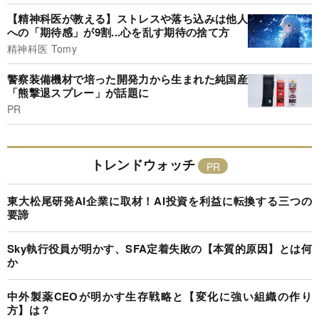
【精神科医が教える】ストレスや落ち込みは他人
への「期待感」が9割...心を乱す期待の捨て方
精神科医 Tomy
警察装備機材で培った開発力から生まれた純国産
「熊撃退スプレー」が話題に
PR
トレンドウォッチ
東大松尾研発AI企業に取材！AI投資を利益に転換する三つの
要諦
Sky執行役員が明かす、SFA定着失敗の【本質的原因】とは何
か
中外製薬CEOが明かす生存戦略と【変化に強い組織の作り
方】は？