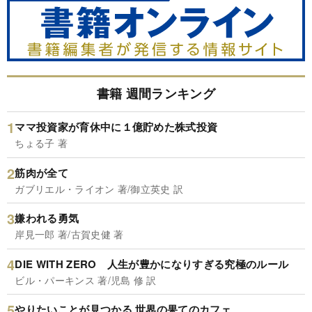
書籍 週間ランキング
ママ投資家が育休中に１億貯めた株式投資
ちょる子 著
筋肉が全て
ガブリエル・ライオン 著/御立英史 訳
嫌われる勇気
岸見一郎 著/古賀史健 著
DIE WITH ZERO 人生が豊かになりすぎる究極のルール
ビル・パーキンス 著/児島 修 訳
やりたいことが見つかる 世界の果てのカフェ