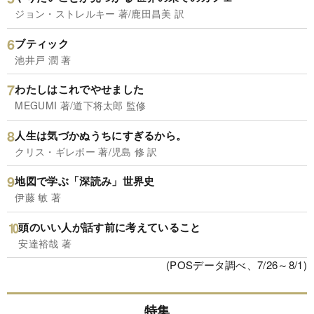
ジョン・ストレルキー 著/鹿田昌美 訳
ブティック
池井戸 潤 著
わたしはこれでやせました
MEGUMI 著/道下将太郎 監修
人生は気づかぬうちにすぎるから。
クリス・ギレボー 著/児島 修 訳
地図で学ぶ「深読み」世界史
伊藤 敏 著
頭のいい人が話す前に考えていること
安達裕哉 著
(POSデータ調べ、7/26～8/1)
特集