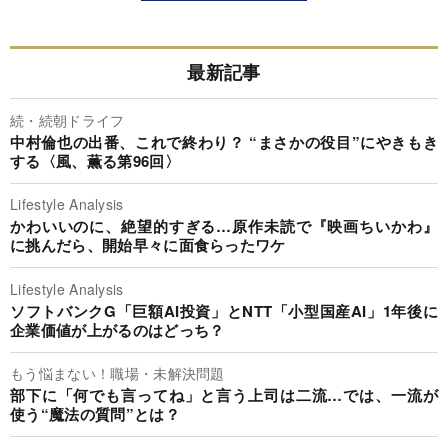
最新記事
続・続朝ドライフ
中村倫也の出番、これで終わり？ “まさかの役目”にやきもき
する〈風、薫る第96回〉
Lifestyle Analysis
かわいいのに、絶望的すぎる…原作未読で『映画ちいかわ』
に挑んだら、開始早々に面食らったワケ
Lifestyle Analysis
ソフトバンクG「巨額AI投資」とNTT「小型国産AI」1年後に
企業価値が上がるのはどっち？
もう悩まない！職場・未解決問題
部下に「何でも言ってね」と言う上司は二流…では、一流が
使う“魔法の質問”とは？