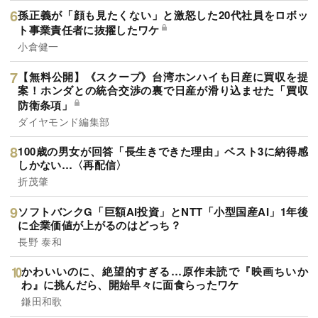
孫正義が「顔も見たくない」と激怒した20代社員をロボッ
ト事業責任者に抜擢したワケ
小倉健一
【無料公開】《スクープ》台湾ホンハイも日産に買収を提
案！ホンダとの統合交渉の裏で日産が滑り込ませた「買収
防衛条項」
ダイヤモンド編集部
100歳の男女が回答「長生きできた理由」ベスト3に納得感
しかない…〈再配信〉
折茂肇
ソフトバンクG「巨額AI投資」とNTT「小型国産AI」1年後
に企業価値が上がるのはどっち？
長野 泰和
かわいいのに、絶望的すぎる…原作未読で『映画ちいか
わ』に挑んだら、開始早々に面食らったワケ
鎌田和歌