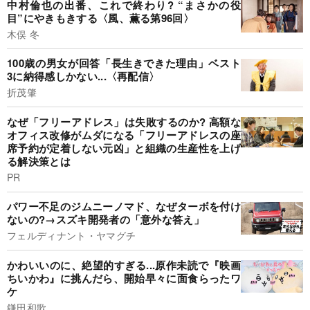
中村倫也の出番、これで終わり? “まさかの役
目”にやきもきする〈風、薫る第96回〉
木俣 冬
100歳の男女が回答「長生きできた理由」ベスト
3に納得感しかない...〈再配信〉
折茂肇
なぜ「フリーアドレス」は失敗するのか? 高額な
オフィス改修がムダになる「フリーアドレスの座
席予約が定着しない元凶」と組織の生産性を上げ
る解決策とは
PR
パワー不足のジムニーノマド、なぜターボを付け
ないの?→スズキ開発者の「意外な答え」
フェルディナント・ヤマグチ
かわいいのに、絶望的すぎる...原作未読で『映画
ちいかわ』に挑んだら、開始早々に面食らったワ
ケ
鎌田和歌