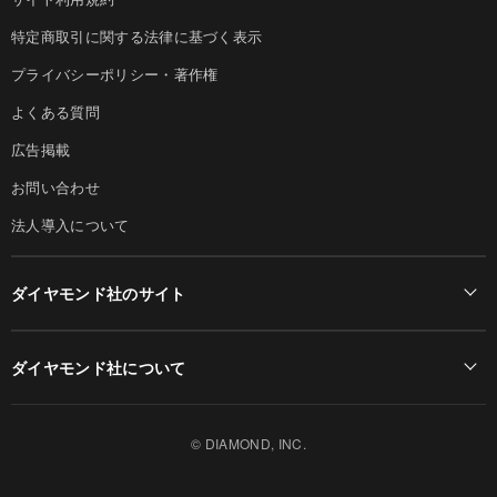
特定商取引に関する法律に基づく表示
プライバシーポリシー・著作権
よくある質問
広告掲載
お問い合わせ
法人導入について
ダイヤモンド社のサイト
Diamond Online(English)
ダイヤモンド社について
週刊ダイヤモンド
ダイヤモンド社TOP
DIAMONDハーバード・ビジネス・レビュー
© DIAMOND, INC.
会社概要
ダイヤモンドZAi（デジタル版）