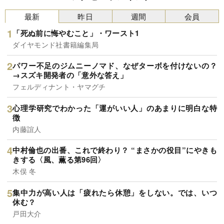
最新
昨日
週間
会員
「死ぬ前に悔やむこと」・ワースト1
ダイヤモンド社書籍編集局
パワー不足のジムニーノマド、なぜターボを付けないの？
→スズキ開発者の「意外な答え」
フェルディナント・ヤマグチ
心理学研究でわかった「運がいい人」のあまりに明白な特
徴
内藤誼人
中村倫也の出番、これで終わり？ “まさかの役目”にやきも
きする〈風、薫る第96回〉
木俣 冬
集中力が高い人は「疲れたら休憩」をしない。では、いつ
休む？
戸田大介