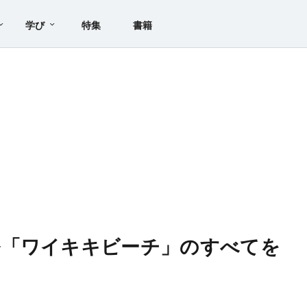
学び
特集
書籍
番「ワイキキビーチ」のすべてを