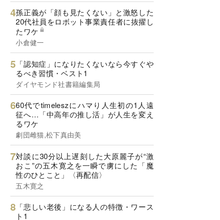
孫正義が「顔も見たくない」と激怒した
20代社員をロボット事業責任者に抜擢し
たワケ
小倉健一
「認知症」になりたくないなら今すぐや
るべき習慣・ベスト1
ダイヤモンド社書籍編集局
60代でtimeleszにハマり人生初の1人遠
征へ…「中高年の推し活」が人生を変え
るワケ
劇団雌猫,松下真由美
対談に30分以上遅刻した大原麗子が“激
おこ”の五木寛之を一瞬で虜にした「魔
性のひとこと」〈再配信〉
五木寛之
「悲しい老後」になる人の特徴・ワース
ト1