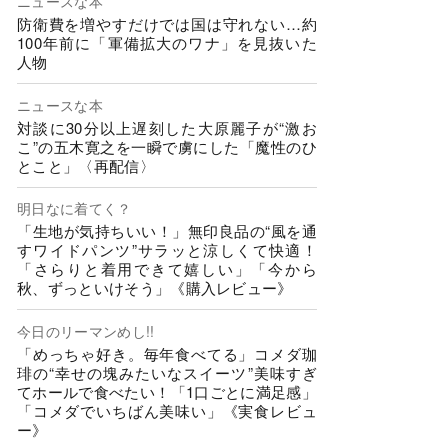
ニュースな本
防衛費を増やすだけでは国は守れない…約
100年前に「軍備拡大のワナ」を見抜いた
人物
ニュースな本
対談に30分以上遅刻した大原麗子が“激お
こ”の五木寛之を一瞬で虜にした「魔性のひ
とこと」〈再配信〉
明日なに着てく？
「生地が気持ちいい！」無印良品の“風を通
すワイドパンツ”サラッと涼しくて快適！
「さらりと着用できて嬉しい」「今から
秋、ずっといけそう」《購入レビュー》
今日のリーマンめし!!
「めっちゃ好き。毎年食べてる」コメダ珈
琲の“幸せの塊みたいなスイーツ”美味すぎ
てホールで食べたい！「1口ごとに満足感」
「コメダでいちばん美味い」《実食レビュ
ー》