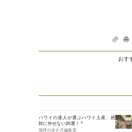
おす
ハワイの達人が選ぶハワイ土産、絶
対に外せない25選！
地球の歩き方編集室