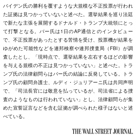
バイデン氏の勝利を覆すような大規模な不正投票が行われ
た証拠は見つかっていないと述べた。選挙結果を巡り法廷
で新たな主張を展開するドナルド・トランプ大統領にとっ
て打撃となる。バー氏は1日のAP通信とのインタビュー
で、不正投票があったとする苦情を受け、投票機が結果を
ゆがめた可能性などを連邦検察や連邦捜査局（FBI）が調
査したとし、「現時点で、選挙結果を左右するほどの影響
を与える規模の不正は見つかっていない」と述べた。トラ
ンプ氏の法律顧問らはバー氏の結論に反発している。トラ
ンプ氏の顧問弁護士、ルディ・ジュリアーニ氏は共同声明
で、「司法長官には敬意を払っているが、司法省による捜
査のようなものは行われていない」とし、法律顧問らが集
めた宣誓証言などを含む証拠が調べられた様子はないと述
べている。