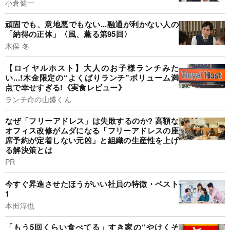
小倉健一
頑固でも、意地悪でもない...融通が利かない人の
「納得の正体」〈風、薫る第95回〉
木俣 冬
【ロイヤルホスト】大人のお子様ランチみた
い...!木金限定の“よくばりランチ”ボリューム満
点で幸せすぎる!《実食レビュー》
ランチ命の山盛くん
なぜ「フリーアドレス」は失敗するのか? 高額な
オフィス改修がムダになる「フリーアドレスの座
席予約が定着しない元凶」と組織の生産性を上げ
る解決策とは
PR
今すぐ昇進させたほうがいい社員の特徴・ベスト
1
本田淳也
「もう5回くらい食べてる」すき家の“やけくそ