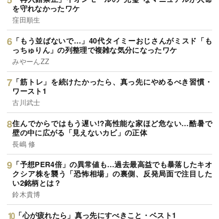
を守れなかったワケ
窪田順生
「もう並ばないで…」40代タイミーおじさんがミスド「も
っちゅりん」の列整理で複雑な気分になったワケ
みやーんZZ
「筋トレ」を続けたかったら、真っ先にやめるべき習慣・
ワースト1
古川武士
住んでからではもう遅い!?高性能な家ほど危ない…酷暑で
壁の中に広がる「見えないカビ」の正体
長嶋 修
「予想PER4倍」の異常値も…過去最高益でも暴落したキオ
クシア株を襲う「恐怖相場」の裏側、反発局面で注目した
い2銘柄とは？
鈴木貴博
「心が疲れたら」真っ先にすべきこと・ベスト1