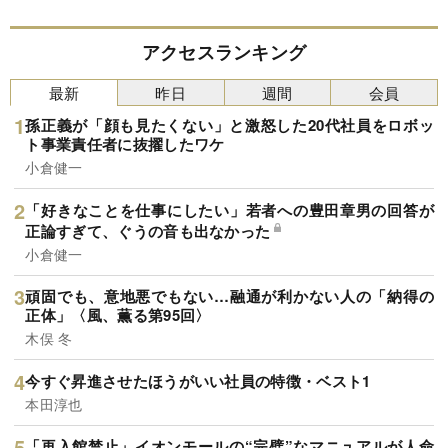
アクセスランキング
最新
昨日
週間
会員
孫正義が「顔も見たくない」と激怒した20代社員をロボッ
ト事業責任者に抜擢したワケ
小倉健一
「好きなことを仕事にしたい」若者への豊田章男の回答が
正論すぎて、ぐうの音も出なかった
小倉健一
頑固でも、意地悪でもない…融通が利かない人の「納得の
正体」〈風、薫る第95回〉
木俣 冬
今すぐ昇進させたほうがいい社員の特徴・ベスト1
本田淳也
「再入館禁止」イオンモールの“完璧”なマニュアルが人命