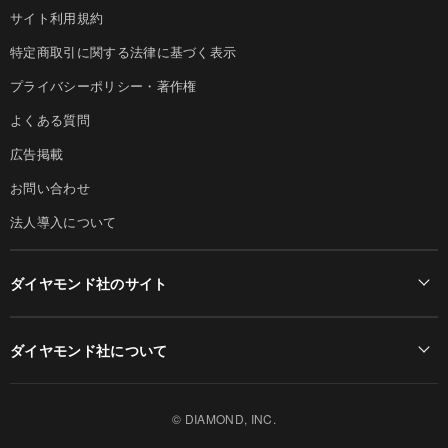
サイト利用規約
特定商取引に関する法律に基づく表示
プライバシーポリシー・著作権
よくある質問
広告掲載
お問い合わせ
法人導入について
ダイヤモンド社のサイト
Diamond Online(English)
ダイヤモンド社について
週刊ダイヤモンド
ダイヤモンド社TOP
DIAMONDハーバード・ビジネス・レビュー
© DIAMOND, INC.
会社概要
ダイヤモンドZAi（デジタル版）