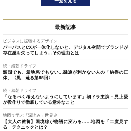
一覧を見る
最新記事
ビジネスに拡張するデザイン
パーパスとCXが一体化しないと、デジタル空間でブランドが
存在感を失ってしまう…その理由とは
続・続朝ドライフ
頑固でも、意地悪でもない…融通が利かない人の「納得の正
体」〈風、薫る第95回〉
続・続朝ドライフ
「なるべく考えないようにしています」朝ドラ主演・見上愛
が役作りで徹底している意外なこと
地図で学ぶ「深読み」世界史
【大人の教養】国境線が物語に変わる……地図を「二度見す
る」テクニックとは？