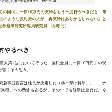
定した麻生太郎財務大臣 Photo:JIJI
ての国民に一律10万円の支給をもう一度行うべきだと、筆
臣のような反対派の人が「再支給はありかもしれない」と
証券経済研究所客員研究員 山崎 元）
絶対やるべき
大第1波において行った「国民全員に一律10万円」の現
は強くそう思う。
緊急事態宣言は延長が決定した（栃木県は解除）。コロナ
変異種」への懸念もあるが、その中でも経済は重要だ。今
。