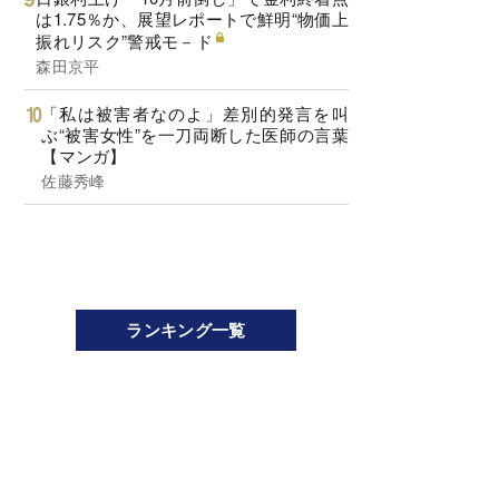
は1.75％か、展望レポートで鮮明“物価上
振れリスク”警戒モ－ド
森田京平
「私は被害者なのよ」差別的発言を叫
ぶ“被害女性”を一刀両断した医師の言葉
【マンガ】
佐藤秀峰
ランキング一覧