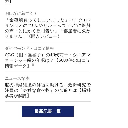
ガ】
明日なに着てく？
「全種類買ってしまいました」ユニクロ×
サンリオの“ひんやりルームウェア”に絶賛
の声「とにかく超可愛い」「部屋着に欠か
せません」《購入レビュー》
ダイヤモンド・口コミ情報
AGC（旧・旭硝子）の40代前半・シニアマ
ネージャー級の年収は？【5000件の口コミ
情報データ】
ニュースな本
脳の神経細胞の修復を助ける…最新研究で
注目の「身近な食べ物」の名前とは【脳科
学者が解説】
最新記事一覧