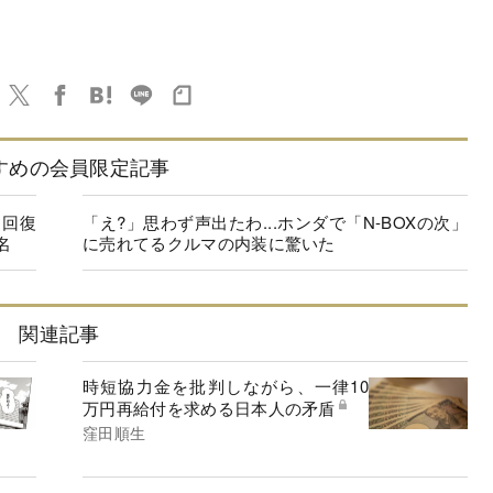
すめの会員限定記事
に回復
「え?」思わず声出たわ...ホンダで「N-BOXの次」
名
に売れてるクルマの内装に驚いた
関連記事
時短協力金を批判しながら、一律10
万円再給付を求める日本人の矛盾
窪田順生