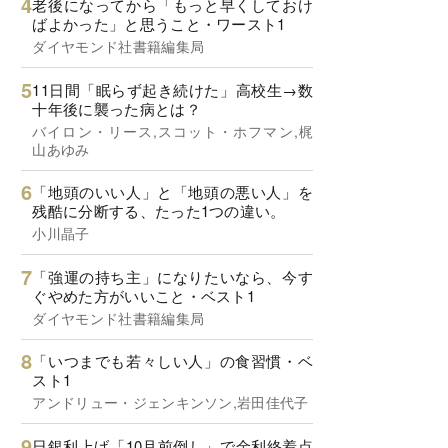
老後になってから「もっと早くしておけ
ばよかった」と思うこと・ワースト1
ダイヤモンド社書籍編集局
11日間「眠らず起き続けた」高校生→数
十年後に襲った病とは？
バイロン・リース,スコット・ホフマン,梶
山あゆみ
「地頭のいい人」と「地頭の悪い人」を
残酷に分断する、たった1つの違い。
小川晶子
「強運の持ち主」になりたいなら、今す
ぐやめた方がいいこと・ベスト1
ダイヤモンド社書籍編集局
「いつまでも若々しい人」の食習慣・ベ
スト1
アンドリュー・ジェンキンソン,岩田佳代子
日銀利上げ「10月前倒し」で金利終着点